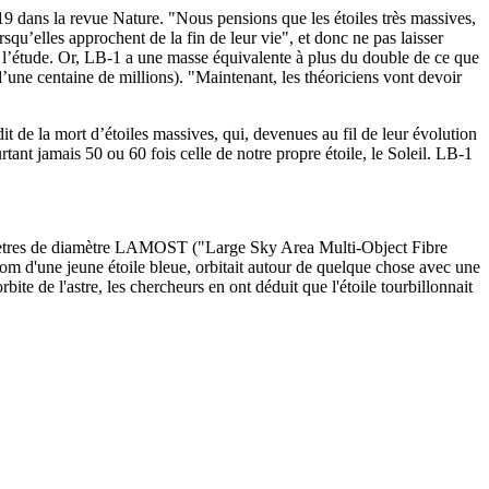
019 dans la revue Nature. "Nous pensions que les étoiles très massives,
squ’elles approchent de la fin de leur vie", et donc ne pas laisser
de l’étude. Or, LB-1 a une masse équivalente à plus du double de ce que
d’une centaine de millions). "Maintenant, les théoriciens vont devoir
 de la mort d’étoiles massives, qui, devenues au fil de leur évolution
ant jamais 50 ou 60 fois celle de notre propre étoile, le Soleil. LB-1
4 mètres de diamètre LAMOST ("Large Sky Area Multi-Object Fibre
m d'une jeune étoile bleue, orbitait autour de quelque chose avec une
ite de l'astre, les chercheurs en ont déduit que l'étoile tourbillonnait