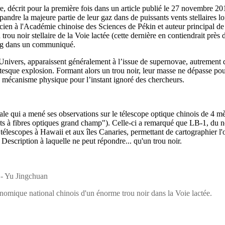
re, décrit pour la première fois dans un article publié le 27 novembre 2
ndre la majeure partie de leur gaz dans de puissants vents stellaires lor
ysicien à l'Académie chinoise des Sciences de Pékin et auteur principal 
ou noir stellaire de la Voie lactée (cette dernière en contiendrait près 
feng dans un communiqué.
nivers, apparaissent généralement à l’issue de supernovae, autrement dit
esque explosion. Formant alors un trou noir, leur masse ne dépasse pourt
re mécanisme physique pour l’instant ignoré des chercheurs.
nale qui a mené ses observations sur le télescope optique chinois de 
ts à fibres optiques grand champ"). Celle-ci a remarqué que LB-1, du no
télescopes à Hawaii et aux îles Canaries, permettant de cartographier l'orb
Description à laquelle ne peut répondre... qu'un trou noir.
 - Yu Jingchuan
ronomique national chinois d'un énorme trou noir dans la Voie lactée.