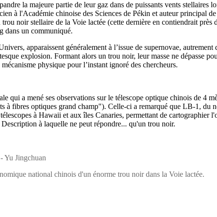
ndre la majeure partie de leur gaz dans de puissants vents stellaires lor
ysicien à l'Académie chinoise des Sciences de Pékin et auteur principal 
ou noir stellaire de la Voie lactée (cette dernière en contiendrait près 
feng dans un communiqué.
nivers, apparaissent généralement à l’issue de supernovae, autrement dit
esque explosion. Formant alors un trou noir, leur masse ne dépasse pourt
re mécanisme physique pour l’instant ignoré des chercheurs.
nale qui a mené ses observations sur le télescope optique chinois de 
ts à fibres optiques grand champ"). Celle-ci a remarqué que LB-1, du no
télescopes à Hawaii et aux îles Canaries, permettant de cartographier l'orb
Description à laquelle ne peut répondre... qu'un trou noir.
 - Yu Jingchuan
ronomique national chinois d'un énorme trou noir dans la Voie lactée.