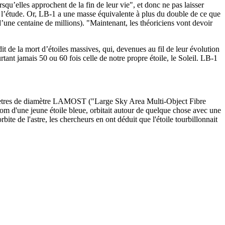
squ’elles approchent de la fin de leur vie", et donc ne pas laisser
de l’étude. Or, LB-1 a une masse équivalente à plus du double de ce que
d’une centaine de millions). "Maintenant, les théoriciens vont devoir
 de la mort d’étoiles massives, qui, devenues au fil de leur évolution
ant jamais 50 ou 60 fois celle de notre propre étoile, le Soleil. LB-1
4 mètres de diamètre LAMOST ("Large Sky Area Multi-Object Fibre
m d'une jeune étoile bleue, orbitait autour de quelque chose avec une
ite de l'astre, les chercheurs en ont déduit que l'étoile tourbillonnait