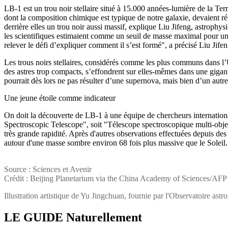
LB-1 est un trou noir stellaire situé à 15.000 années-lumière de la Ter
dont la composition chimique est typique de notre galaxie, devaient répa
derrière elles un trou noir aussi massif, explique Liu Jifeng, astroph
les scientifiques estimaient comme un seuil de masse maximal pour un tr
relever le défi d’expliquer comment il s’est formé", a précisé Liu Ji
Les trous noirs stellaires, considérés comme les plus communs dans l’U
des astres trop compacts, s’effondrent sur elles-mêmes dans une gigant
pourrait dès lors ne pas résulter d’une supernova, mais bien d’un aut
Une jeune étoile comme indicateur
On doit la découverte de LB-1 à une équipe de chercheurs internatio
Spectroscopic Telescope", soit "Télescope spectroscopique multi-obje
très grande rapidité. Après d'autres observations effectuées depuis des 
autour d'une masse sombre environ 68 fois plus massive que le Soleil. 
Source : Sciences et Avenir
Crédit : Beijing Planetarium via the China Academy of Sciences/AFP
Illustration artistique de Yu Jingchuan, fournie par l'Observatoire ast
LE GUIDE
Naturellement