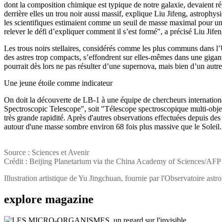
dont la composition chimique est typique de notre galaxie, devaient répa
derrière elles un trou noir aussi massif, explique Liu Jifeng, astroph
les scientifiques estimaient comme un seuil de masse maximal pour un tr
relever le défi d’expliquer comment il s’est formé", a précisé Liu Ji
Les trous noirs stellaires, considérés comme les plus communs dans l’U
des astres trop compacts, s’effondrent sur elles-mêmes dans une gigant
pourrait dès lors ne pas résulter d’une supernova, mais bien d’un aut
Une jeune étoile comme indicateur
On doit la découverte de LB-1 à une équipe de chercheurs internatio
Spectroscopic Telescope", soit "Télescope spectroscopique multi-obje
très grande rapidité. Après d'autres observations effectuées depuis des 
autour d'une masse sombre environ 68 fois plus massive que le Soleil. 
Source : Sciences et Avenir
Crédit : Beijing Planetarium via the China Academy of Sciences/AFP
Illustration artistique de Yu Jingchuan, fournie par l'Observatoire ast
explore
magazine