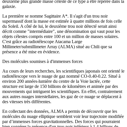
deuxième plus grande masse céleste de ce type à être repérée dans la
galaxie.
La première se nomme Sagittaire A*. Il s'agit d'un trou noir
supermassif dont la masse est estimée à quatre millions de fois celle
du Soleil. A côté de lui, le deuxième trou noir détecté serait ainsi
décrit comme "intermédiaire", une dénomination qui vaut pour les
objets célestes compris entre 100 et un million de masses solaires.
C'est grâce au radiotélescope Atacama Large
Millimeter/submillimeter Array (ALMA) situé au Chili que sa
présence a été mise en évidence.
Des molécules soumises à d'immenses forces
Au cours de leurs recherches, les scientifiques japonais ont orienté le
radiotélescope vers le nuage de gaz nommé CO-0.40-0.22. Situé à
environ 200 années-lumière du centre de la Voie lactée, cette
structure est large de 150 billions de kilomètres et animée par des
mouvements qui intriguent les scientifiques. En effet, contrairement
aux autres nuages interstellaires, les gaz de ce nuage se déplacent à
des vitesses très différentes.
En collectant des données, ALMA a permis de découvrir que les
molécules du nuage elliptique semblent voir leur trajectoire modifiée
par d’immenses forces gravitationnelles. Des forces qui pourraient
bien suggérer la présence d'un trou noir inférieur à 1,4 billions de