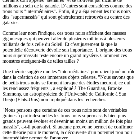
Certains sont appelés "stellaires" et se trouvent par dizaine de
millions au sein de la galaxie. D’autres sont considérés comme des
trous noirs "intermédiaires". Enfin, il y a également les trous noirs
dits "supermassifs" qui sont généralement retrouvés au centre des
galaxies.
Comme leur nom l'indique, ces trous noirs affichent des masses
gigantesques qui peuvent aller de plusieurs millions à plusieurs
milliards de fois celle du Soleil. Et c’est justement-là que la
potentielle découverte dévoile son importance. L'origine des trous
noirs supermassifs reste encore un grand mystère. Comment ces
monstres atteignent-ils de telles tailles ?
Une théorie suggère que les "intermédiaires" pourraient joué un rôle
dans la création de ces immenses objets célestes. "Nous savons que
de petits trous noirs se forment lorsque des étoiles meurent, ce qui
les rend assez fréquents", a expliqué à The Guardian, Brooke
Simmons, un astrophysicien de l’Université de Californie à San
Diego (États-Unis) non impliqué dans les recherches.
"Nous pensons que certains de ces trous noirs sont de véritables
graines à partir desquelles les trous noirs supermassifs bien plus
grands peuvent évoluer et devenir au moins un million de fois plus
massifs", a-t-il poursuivi. Si aucune preuve ne permet de confirmer
cette théorie pour le moment, la découverte d'un potentiel trou noir
intermédiaire permet de l'appuyer.