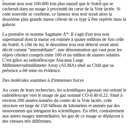
énorme trou noir 100.000 fois plus massif que le Soleil qui se
cacherait dans un nuage à proximité du cœur de la Voie lactée. Si
cette nouvelle se confirme, ce fameux trou noir serait alors la
deuxième plus grande masse céleste de ce type à être repérée dans la
galaxie.
La première se nomme Sagittaire A*. Il s'agit d'un trou noir
supermassif dont la masse est estimée à quatre millions de fois celle
du Soleil. A côté de lui, le deuxième trou noir détecté serait ainsi
décrit comme "intermédiaire", une dénomination qui vaut pour les
objets célestes compris entre 100 et un million de masses solaires.
C'est grâce au radiotélescope Atacama Large
Millimeter/submillimeter Array (ALMA) situé au Chili que sa
présence a été mise en évidence.
Des molécules soumises à d'immenses forces
Au cours de leurs recherches, les scientifiques japonais ont orienté le
radiotélescope vers le nuage de gaz nommé CO-0.40-0.22. Situé à
environ 200 années-lumière du centre de la Voie lactée, cette
structure est large de 150 billions de kilomètres et animée par des
mouvements qui intriguent les scientifiques. En effet, contrairement
aux autres nuages interstellaires, les gaz de ce nuage se déplacent à
des vitesses très différentes.