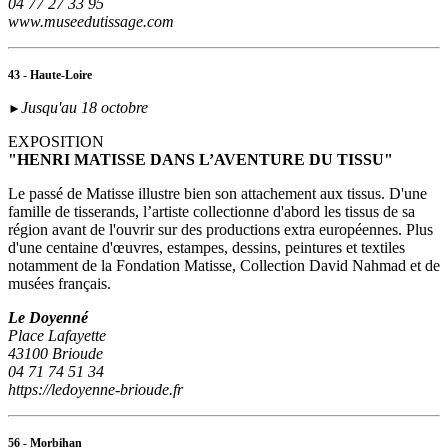
04 77 27 33 95
www.museedutissage.com
43 - Haute-Loire
Jusqu'au 18 octobre
►
EXPOSITION
"HENRI MATISSE DANS L’AVENTURE DU TISSU"
Le passé de Matisse illustre bien son attachement aux tissus. D'une
famille de tisserands, l’artiste collectionne d'abord les tissus de sa
région avant de l'ouvrir sur des productions extra européennes. Plus
d'une centaine d'œuvres, estampes, dessins, peintures et textiles
notamment de la Fondation Matisse, Collection David Nahmad et de
musées français.
Le Doyenné
Place Lafayette
43100 Brioude
04 71 74 51 34
https://ledoyenne-brioude.fr
56 - Morbihan