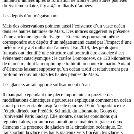
milliard d’années après la formation de Mars et des autres planètes
du Système solaire, il y a 4,5 milliards d’années.
Les dépôts d’un mégatsunami
Mais des observations pointent aussi l’existence d’un vaste océan
dans les hautes latitudes de Mars. Des indices suggèrent la présence
d’une ancienne ligne de rivage… Et certains pourraient même
correspondre aux dépôts d’un mégatsunami causé par l’impact d’une
météorite il y a 3 milliards d’années ! En 2019, des géologues
français ont identifié une structure qui pourrait être associée à cet
évènement cataclysmique : le cratère Lomonosov, de 120 kilomètres
de diamètre, dont la morphologie trahirait un contexte marin. Autant
d’éléments laissant supposer qu’un océan tardif et relativement peu
profond recouvrait alors les hautes plaines de Mars.
Les glaciers aurait apporté suffisamment d’eau
Il manquait cependant une pièce importante au puzzle : des
modélisations climatiques rigoureuses expliquant comment un océan
aurait pu rester stable jusqu’à cette époque. D’où l’importance de
l’étude dirigée par Frédéric Schmidt, du laboratoire Geops de
l’université Paris-Saclay. Elle montre, dans les conditions qui
régnaient alors, qu’un océan aurait pu se maintenir grâce à deux
éléments : la présence de glaciers et la circulation océanique. En
transportant la glace des hauts plateaux vers l’océan, les glaciers