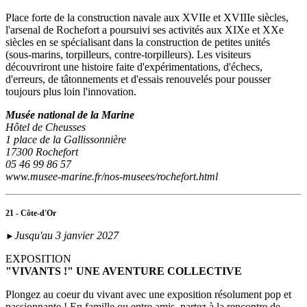
Place forte de la construction navale aux XVIIe et XVIIIe siècles,
l'arsenal de Rochefort a poursuivi ses activités aux XIXe et XXe
siècles en se spécialisant dans la construction de petites unités
(sous‑marins, torpilleurs, contre-torpilleurs). Les visiteurs
découvriront une histoire faite d'expérimentations, d'échecs,
d'erreurs, de tâtonnements et d'essais renouvelés pour pousser
toujours plus loin l'innovation.
Musée national de la Marine
Hôtel de Cheusses
1 place de la Gallissonnière
17300 Rochefort
05 46 99 86 57
www.musee-marine.fr/nos-musees/rochefort.html
21 - Côte-d'Or
Jusqu'au 3 janvier 2027
►
EXPOSITION
"VIVANTS !" UNE AVENTURE COLLECTIVE
Plongez au coeur du vivant avec une exposition résolument pop et
passionnante ! En famille ou entre amis, partez à la rencontre de