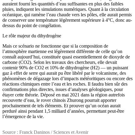
auraient fourni les quantités d’eau suffisantes en plus des faibles
pluies, indiquent les simulations numériques. Quant à la circulation
océanique, qui ramène l’eau chaude vers les pôles, elle aurait permis
de conserver une température légèrement supérieure à 4°C, donc au-
dessus du point de congélation.
Le rôle majeur du dihydrogène
Mais ce scénario ne fonctionne que si la composition de
l’atmosphère martienne est légèrement différente de celle qu’on
connaît aujourd’hui, constituée quasi essentiellement de dioxyde de
carbone (CO2). Selon les travaux des chercheurs, elle devait
contenir 90% de CO2 et 10% de dihydrogène (H2) — un puissant
gaz à effet de serre qui aurait pu être libéré par le volcanisme, des
phénomènes de dégazage lors d’impacts météoritiques ou encore des
réactions chimiques entre l’eau et les roches. Il faudra bien sûr des
confirmations plus directes, issues d’analyses géologiques, pour
étayer cette théorie. Déposé en mai 2021 dans la région autrefois
recouverte d’eau, le rover chinois Zhurong pourrait apporter
prochainement de tels éléments. Et prouver qu’un océan aurait
perduré ainsi pendant 1,5 milliard d’années, permettant peut-être
l’émergence de la vie.
Source : Franck Daninos / Sciences et Avenir