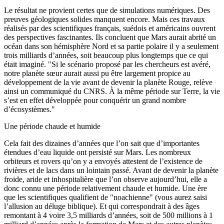
Le résultat ne provient certes que de simulations numériques. Des
preuves géologiques solides manquent encore. Mais ces travaux
réalisés par des scientifiques français, suédois et américains ouvrent
des perspectives fascinantes. Ils concluent que Mars aurait abrité un
océan dans son hémisphère Nord et sa partie polaire il y a seulement
trois milliards d’années, soit beaucoup plus longtemps que ce qui
était imaginé. "Si le scénario proposé par les chercheurs est avéré,
notre planète sœur aurait aussi pu être largement propice au
développement de la vie avant de devenir la planète Rouge, relève
ainsi un communiqué du CNRS. À la même période sur Terre, la vie
s’est en effet développée pour conquérir un grand nombre
d’écosystèmes."
Une période chaude et humide
Cela fait des dizaines d’années que l’on sait que d’importantes
étendues d’eau liquide ont persisté sur Mars. Les nombreux
orbiteurs et rovers qu’on y a envoyés attestent de l’existence de
rivières et de lacs dans un lointain passé. Avant de devenir la planète
froide, aride et inhospitalière que l’on observe aujourd’hui, elle a
donc connu une période relativement chaude et humide. Une ère
que les scientifiques qualifient de "noachienne" (vous aurez saisi
l’allusion au déluge biblique). Et qui correspondrait à des âges
remontant à 4 voire 3,5 milliards d’années, soit de 500 millions à 1