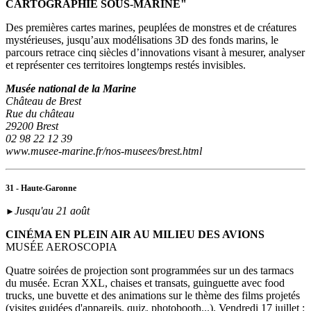
CARTOGRAPHIE SOUS-MARINE"
Des premières cartes marines, peuplées de monstres et de créatures
mystérieuses, jusqu’aux modélisations 3D des fonds marins, le
parcours retrace cinq siècles d’innovations visant à mesurer, analyser
et représenter ces territoires longtemps restés invisibles.
Musée national de la Marine
Château de Brest
Rue du château
29200 Brest
02 98 22 12 39
www.musee-marine.fr/nos-musees/brest.html
31 - Haute-Garonne
Jusqu'au 21 août
►
CINÉMA EN PLEIN AIR AU MILIEU DES AVIONS
MUSÉE AEROSCOPIA
Quatre soirées de projection sont programmées sur un des tarmacs
du musée. Ecran XXL, chaises et transats, guinguette avec food
trucks, une buvette et des animations sur le thème des films projetés
(visites guidées d'appareils, quiz, photobooth...). Vendredi 17 juillet :