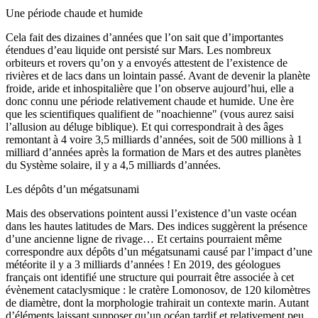
Une période chaude et humide
Cela fait des dizaines d’années que l’on sait que d’importantes
étendues d’eau liquide ont persisté sur Mars. Les nombreux
orbiteurs et rovers qu’on y a envoyés attestent de l’existence de
rivières et de lacs dans un lointain passé. Avant de devenir la planète
froide, aride et inhospitalière que l’on observe aujourd’hui, elle a
donc connu une période relativement chaude et humide. Une ère
que les scientifiques qualifient de "noachienne" (vous aurez saisi
l’allusion au déluge biblique). Et qui correspondrait à des âges
remontant à 4 voire 3,5 milliards d’années, soit de 500 millions à 1
milliard d’années après la formation de Mars et des autres planètes
du Système solaire, il y a 4,5 milliards d’années.
Les dépôts d’un mégatsunami
Mais des observations pointent aussi l’existence d’un vaste océan
dans les hautes latitudes de Mars. Des indices suggèrent la présence
d’une ancienne ligne de rivage… Et certains pourraient même
correspondre aux dépôts d’un mégatsunami causé par l’impact d’une
météorite il y a 3 milliards d’années ! En 2019, des géologues
français ont identifié une structure qui pourrait être associée à cet
évènement cataclysmique : le cratère Lomonosov, de 120 kilomètres
de diamètre, dont la morphologie trahirait un contexte marin. Autant
d’éléments laissant supposer qu’un océan tardif et relativement peu