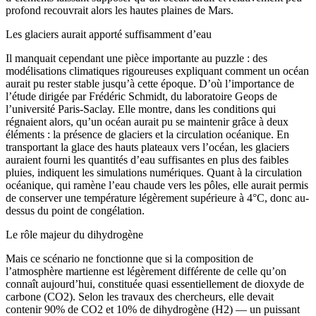
profond recouvrait alors les hautes plaines de Mars.
Les glaciers aurait apporté suffisamment d’eau
Il manquait cependant une pièce importante au puzzle : des
modélisations climatiques rigoureuses expliquant comment un océan
aurait pu rester stable jusqu’à cette époque. D’où l’importance de
l’étude dirigée par Frédéric Schmidt, du laboratoire Geops de
l’université Paris-Saclay. Elle montre, dans les conditions qui
régnaient alors, qu’un océan aurait pu se maintenir grâce à deux
éléments : la présence de glaciers et la circulation océanique. En
transportant la glace des hauts plateaux vers l’océan, les glaciers
auraient fourni les quantités d’eau suffisantes en plus des faibles
pluies, indiquent les simulations numériques. Quant à la circulation
océanique, qui ramène l’eau chaude vers les pôles, elle aurait permis
de conserver une température légèrement supérieure à 4°C, donc au-
dessus du point de congélation.
Le rôle majeur du dihydrogène
Mais ce scénario ne fonctionne que si la composition de
l’atmosphère martienne est légèrement différente de celle qu’on
connaît aujourd’hui, constituée quasi essentiellement de dioxyde de
carbone (CO2). Selon les travaux des chercheurs, elle devait
contenir 90% de CO2 et 10% de dihydrogène (H2) — un puissant