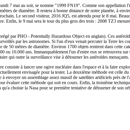
e lundi 7 mai au soir, se nomme "1999 FN19". Comme son appellation l'in
6 mètres de diamètre. Il restera à bonne distance de notre planète, à envi
 prochain. Le second visiteur, 2016 JQ5, est attendu pour le 8 mai. Beauc
re. Enfin, le 9 mai sera le tour du plus gros des trois : 2008 TZ3 mesure
égé par PHO - Potentially Hazardous Object en anglais). Ces astéroïdes
rveillés par les astronomes. Si l'un d'eux venait percuter la Terre les 
e de 50 mètres de diamètre. Environ 1700 objets rentrent dans cette cat
0 ou 10.000 ans. Immanquablement l'un d'entre eux se retrouvera sur une
re qui outre la surveillance vise à détourner les astéroïdes menaçants.
re consiste à lancer une ogive nucléaire dans l'espace et à la faire explo
actuellement envisagée pour la tester. La deuxième méthode est celle du tra
à envoyer un assemblage assez massif de satellites artificiels près de l'
s pour évaluer cette méthode qui soit en cours. Enfin, la troisième techniq
ion qu'a choisie la Nasa pour se première tentative de détourner de son o