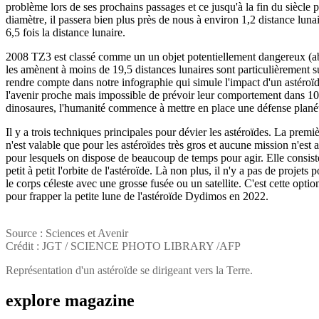
problème lors de ses prochains passages et ce jusqu'à la fin du siècle
diamètre, il passera bien plus près de nous à environ 1,2 distance lunai
6,5 fois la distance lunaire.
2008 TZ3 est classé comme un un objet potentiellement dangereux (abr
les amènent à moins de 19,5 distances lunaires sont particulièrement su
rendre compte dans notre infographie qui simule l'impact d'un astéroïd
l'avenir proche mais impossible de prévoir leur comportement dans 100
dinosaures, l'humanité commence à mettre en place une défense planétai
Il y a trois techniques principales pour dévier les astéroïdes. La premiè
n'est valable que pour les astéroïdes très gros et aucune mission n'est 
pour lesquels on dispose de beaucoup de temps pour agir. Elle consiste 
petit à petit l'orbite de l'astéroïde. Là non plus, il n'y a pas de projet
le corps céleste avec une grosse fusée ou un satellite. C'est cette opt
pour frapper la petite lune de l'astéroïde Dydimos en 2022.
Source : Sciences et Avenir
Crédit : JGT / SCIENCE PHOTO LIBRARY /AFP
Représentation d'un astéroïde se dirigeant vers la Terre.
explore
magazine