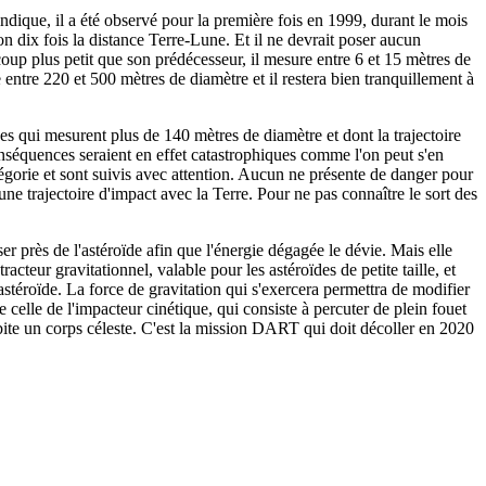
dique, il a été observé pour la première fois en 1999, durant le mois
ron dix fois la distance Terre-Lune. Et il ne devrait poser aucun
oup plus petit que son prédécesseur, il mesure entre 6 et 15 mètres de
 entre 220 et 500 mètres de diamètre et il restera bien tranquillement à
 qui mesurent plus de 140 mètres de diamètre et dont la trajectoire
conséquences seraient en effet catastrophiques comme l'on peut s'en
égorie et sont suivis avec attention. Aucun ne présente de danger pour
 trajectoire d'impact avec la Terre. Pour ne pas connaître le sort des
ser près de l'astéroïde afin que l'énergie dégagée le dévie. Mais elle
cteur gravitationnel, valable pour les astéroïdes de petite taille, et
astéroïde. La force de gravitation qui s'exercera permettra de modifier
ue celle de l'impacteur cinétique, qui consiste à percuter de plein fouet
rbite un corps céleste. C'est la mission DART qui doit décoller en 2020