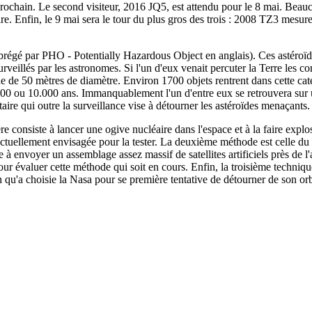
 prochain. Le second visiteur, 2016 JQ5, est attendu pour le 8 mai. Beauc
re. Enfin, le 9 mai sera le tour du plus gros des trois : 2008 TZ3 mesure
égé par PHO - Potentially Hazardous Object en anglais). Ces astéroïdes
rveillés par les astronomes. Si l'un d'eux venait percuter la Terre les 
e de 50 mètres de diamètre. Environ 1700 objets rentrent dans cette cat
0 ou 10.000 ans. Immanquablement l'un d'entre eux se retrouvera sur une
re qui outre la surveillance vise à détourner les astéroïdes menaçants.
re consiste à lancer une ogive nucléaire dans l'espace et à la faire explo
actuellement envisagée pour la tester. La deuxième méthode est celle du tra
à envoyer un assemblage assez massif de satellites artificiels près de l'
s pour évaluer cette méthode qui soit en cours. Enfin, la troisième techniq
ion qu'a choisie la Nasa pour se première tentative de détourner de son o