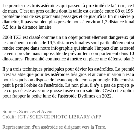
Le premier des trois astéroïdes qui passera à proximité de la Terre, c
de mars. C'est un gros caillou dont la taille est estimée entre 88 et 19
problème lors de ses prochains passages et ce jusqu'à la fin du siècle
diamètre, il passera bien plus près de nous à environ 1,2 distance lunai
6,5 fois la distance lunaire.
2008 TZ3 est classé comme un un objet potentiellement dangereux (abr
les amènent à moins de 19,5 distances lunaires sont particulièrement su
rendre compte dans notre infographie qui simule l'impact d'un astéroïd
l'avenir proche mais impossible de prévoir leur comportement dans 100
dinosaures, l'humanité commence à mettre en place une défense planétai
Il y a trois techniques principales pour dévier les astéroïdes. La premiè
n'est valable que pour les astéroïdes très gros et aucune mission n'est 
pour lesquels on dispose de beaucoup de temps pour agir. Elle consiste 
petit à petit l'orbite de l'astéroïde. Là non plus, il n'y a pas de projet
le corps céleste avec une grosse fusée ou un satellite. C'est cette opt
pour frapper la petite lune de l'astéroïde Dydimos en 2022.
Source : Sciences et Avenir
Crédit : JGT / SCIENCE PHOTO LIBRARY /AFP
Représentation d'un astéroïde se dirigeant vers la Terre.