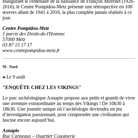
Inaugurant le centenaire de la naissance de François Morellet (1926-
2016), le Centre Pompidou-Metz présente une rétrospective en 100
œuvres allant de 1941 à 2016, la plus complète jamais réalisée à ce
jour.
Centre Pompidou-Metz
1 parvis des Droits-de-l'Homme
57000 Metz
03 87 15 17 17
www.centrepompidou-metz.fr
59 - Nord
Le 9 août
►
"ENQUÊTE CHEZ LES VIKINGS"
Le parc archéologique Asnapio propose aux petits et grands de vivre
une aventure extraordinaire au temps des Vikings ! De 10h30 à
18h30. Une journée unique où l’archéologie deviendra un jeu
d’investigation passionnant, pour comprendre une civilisation qui
fascine encore aujourd’hui.
Asnapio
Rue Carpeaux – Quartier Cousinerie