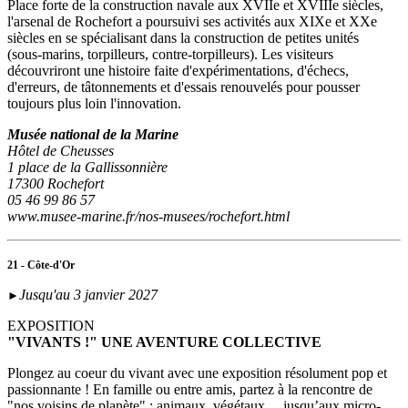
Place forte de la construction navale aux XVIIe et XVIIIe siècles,
l'arsenal de Rochefort a poursuivi ses activités aux XIXe et XXe
siècles en se spécialisant dans la construction de petites unités
(sous‑marins, torpilleurs, contre-torpilleurs). Les visiteurs
découvriront une histoire faite d'expérimentations, d'échecs,
d'erreurs, de tâtonnements et d'essais renouvelés pour pousser
toujours plus loin l'innovation.
Musée national de la Marine
Hôtel de Cheusses
1 place de la Gallissonnière
17300 Rochefort
05 46 99 86 57
www.musee-marine.fr/nos-musees/rochefort.html
21 - Côte-d'Or
Jusqu'au 3 janvier 2027
►
EXPOSITION
"VIVANTS !" UNE AVENTURE COLLECTIVE
Plongez au coeur du vivant avec une exposition résolument pop et
passionnante ! En famille ou entre amis, partez à la rencontre de
"nos voisins de planète" : animaux, végétaux… jusqu’aux micro-