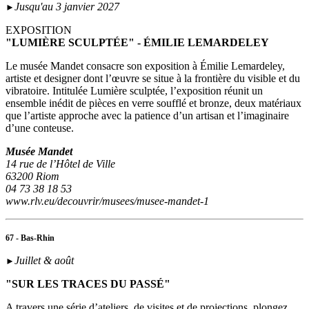
Jusqu'au 3 janvier 2027
►
EXPOSITION
"LUMIÈRE SCULPTÉE" - ÉMILIE LEMARDELEY
Le musée Mandet consacre son exposition à Émilie Lemardeley,
artiste et designer dont l’œuvre se situe à la frontière du visible et du
vibratoire. Intitulée Lumière sculptée, l’exposition réunit un
ensemble inédit de pièces en verre soufflé et bronze, deux matériaux
que l’artiste approche avec la patience d’un artisan et l’imaginaire
d’une conteuse.
Musée Mandet
14 rue de l’Hôtel de Ville
63200 Riom
04 73 38 18 53
www.rlv.eu/decouvrir/musees/musee-mandet-1
67 - Bas-Rhin
Juillet & août
►
"SUR LES TRACES DU PASSÉ"
A travers une série d’ateliers, de visites et de projections, plongez