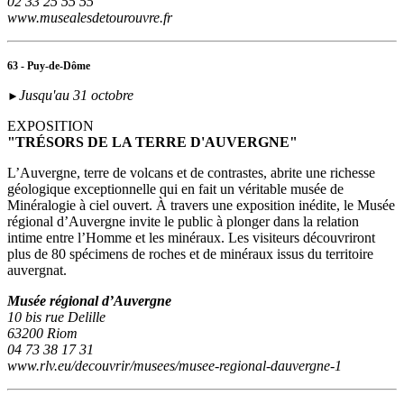
02 33 25 55 55
www.musealesdetourouvre.fr
63 - Puy-de-Dôme
Jusqu'au 31 octobre
►
EXPOSITION
"TRÉSORS DE LA TERRE D'AUVERGNE"
L’Auvergne, terre de volcans et de contrastes, abrite une richesse
géologique exceptionnelle qui en fait un véritable musée de
Minéralogie à ciel ouvert. À travers une exposition inédite, le Musée
régional d’Auvergne invite le public à plonger dans la relation
intime entre l’Homme et les minéraux. Les visiteurs découvriront
plus de 80 spécimens de roches et de minéraux issus du territoire
auvergnat.
Musée régional d’Auvergne
10 bis rue Delille
63200 Riom
04 73 38 17 31
www.rlv.eu/decouvrir/musees/musee-regional-dauvergne-1