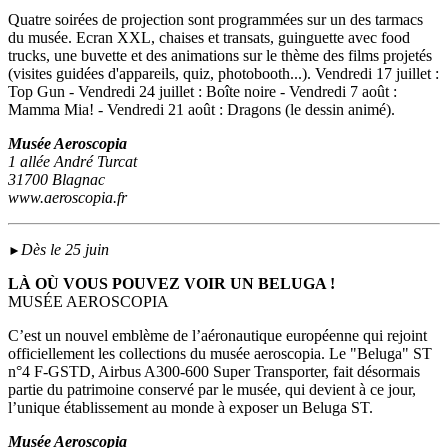
Quatre soirées de projection sont programmées sur un des tarmacs
du musée. Ecran XXL, chaises et transats, guinguette avec food
trucks, une buvette et des animations sur le thème des films projetés
(visites guidées d'appareils, quiz, photobooth...). Vendredi 17 juillet :
Top Gun - Vendredi 24 juillet : Boîte noire - Vendredi 7 août :
Mamma Mia! - Vendredi 21 août : Dragons (le dessin animé).
Musée Aeroscopia
1 allée André Turcat
31700 Blagnac
www.aeroscopia.fr
Dès le 25 juin
►
LÀ OÙ VOUS POUVEZ VOIR UN BELUGA !
MUSÉE AEROSCOPIA
C’est un nouvel emblème de l’aéronautique européenne qui rejoint
officiellement les collections du musée aeroscopia. Le "Beluga" ST
n°4 F-GSTD, Airbus A300-600 Super Transporter, fait désormais
partie du patrimoine conservé par le musée, qui devient à ce jour,
l’unique établissement au monde à exposer un Beluga ST.
Musée Aeroscopia