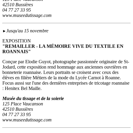
42510 Bussières
04 77 27 33 95
www.museedutissage.com
Jusqu'au 15 novembre
►
EXPOSITION
"REMAILLER - LA MÉMOIRE VIVE DU TEXTILE EN
ROANNAIS"
Conçue par Elodie Guyot, photographe passionnée originaire de St-
Jodard, cette exposition rend hommage aux anciennes ouvrières en
bonneterie roannaise. Leurs portraits se croisent avec ceux des
élèves en filière Métiers de la mode du Lycée Carnot à Roanne.
Focus aussi sur l'une des dernières entreprises de tricotage roannaise
: Henitex Bel Maille.
Musée du tissage et de la soierie
125 Place Vaucanson
42510 Bussières
04 77 27 33 95
www.museedutissage.com