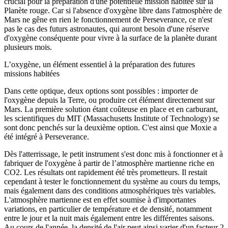
crucial pour la préparation d'une potentielle mission habitée sur la
Planète rouge. Car si l'absence d'oxygène libre dans l'atmosphère de
Mars ne gêne en rien le fonctionnement de Perseverance, ce n'est
pas le cas des futurs astronautes, qui auront besoin d'une réserve
d'oxygène conséquente pour vivre à la surface de la planète durant
plusieurs mois.
L’oxygène, un élément essentiel à la préparation des futures
missions habitées
Dans cette optique, deux options sont possibles : importer de
l'oxygène depuis la Terre, ou produire cet élément directement sur
Mars. La première solution étant coûteuse en place et en carburant,
les scientifiques du MIT (Massachusetts Institute of Technology) se
sont donc penchés sur la deuxième option. C'est ainsi que Moxie a
été intégré à Perseverance.
Dès l'atterrissage, le petit instrument s'est donc mis à fonctionner et à
fabriquer de l'oxygène à partir de l’atmosphère martienne riche en
CO2. Les résultats ont rapidement été très prometteurs. Il restait
cependant à tester le fonctionnement du système au cours du temps,
mais également dans des conditions atmosphériques très variables.
L'atmosphère martienne est en effet soumise à d'importantes
variations, en particulier de température et de densité, notamment
entre le jour et la nuit mais également entre les différentes saisons.
Au cours de l'année, la densité de l'air peut ainsi varier d'un facteur 2