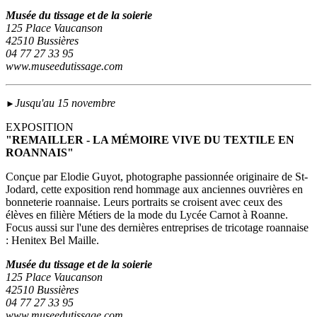
Musée du tissage et de la soierie
125 Place Vaucanson
42510 Bussières
04 77 27 33 95
www.museedutissage.com
Jusqu'au 15 novembre
►
EXPOSITION
"REMAILLER - LA MÉMOIRE VIVE DU TEXTILE EN
ROANNAIS"
Conçue par Elodie Guyot, photographe passionnée originaire de St-
Jodard, cette exposition rend hommage aux anciennes ouvrières en
bonneterie roannaise. Leurs portraits se croisent avec ceux des
élèves en filière Métiers de la mode du Lycée Carnot à Roanne.
Focus aussi sur l'une des dernières entreprises de tricotage roannaise
: Henitex Bel Maille.
Musée du tissage et de la soierie
125 Place Vaucanson
42510 Bussières
04 77 27 33 95
www.museedutissage.com