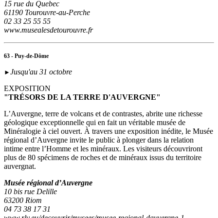
15 rue du Quebec
61190 Tourouvre-au-Perche
02 33 25 55 55
www.musealesdetourouvre.fr
63 - Puy-de-Dôme
Jusqu'au 31 octobre
►
EXPOSITION
"TRÉSORS DE LA TERRE D'AUVERGNE"
L’Auvergne, terre de volcans et de contrastes, abrite une richesse
géologique exceptionnelle qui en fait un véritable musée de
Minéralogie à ciel ouvert. À travers une exposition inédite, le Musée
régional d’Auvergne invite le public à plonger dans la relation
intime entre l’Homme et les minéraux. Les visiteurs découvriront
plus de 80 spécimens de roches et de minéraux issus du territoire
auvergnat.
Musée régional d’Auvergne
10 bis rue Delille
63200 Riom
04 73 38 17 31
www.rlv.eu/decouvrir/musees/musee-regional-dauvergne-1