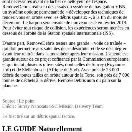
sont nécessaires avant de lâcher ce nettoyeur de l'espace.
RemoveDebris réalisera des essais du système de navigation VBN,
un système optique permettant de « développer des techniques de
rendez-vous en orbite avec les débris spatiaux », à la fin du mois de
décembre. Le harpon sera ensuite de nouveau testé en février 2019.
Pour éviter tout risque de collision, les expériences seront menées en
dessous de l'orbite de la Station spatiale internationale (ISS).
D'autre part, RemoveDebris testera une grande « voile de traînée »
qui doit permettre aux satellites de se désorbiter et de se désintégrer
avant leur rentrée dans l'atmosphère après leur mission. L'attente est
grande autour de ce projet cofinancé par la Commission européenne
et qui inclut plusieurs universités, dont celles de Surrey (Royaume-
Uni) et de Stellenbosch (Afrique du Sud). Avec près de 23 000
débris de toutes tailles en orbite autour de la Terre, soit près de 7 000
tonnes de déchets à la dérive, RemoveDebris aura du pain sur la
planche.
Source : Le point
Crédit : Surrey Nanosats SSC Mission Delivery Team
Le filet tiré sur un débris spatial factice.
LE GUIDE
Naturellement