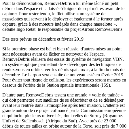
Pour la démonstration, RemoveDebris a lui-même lâché un petit
débris dans l'espace et l'a laissé s'éloigner de sept mètres avant de le
capturer. Pour rester tendu, le filet utilise « un système de
masselottes qui servent à le déployer et également à le fermer après
capture, grâce à des moteurs intégrés dans chaque masselotte »,
détaille Ingo Retat, le responsable du projet Airbus RemoveDebris.
Des tests prévus en décembre et février 2019
Si la première phase est bel et bien réussie, d'autres mises au point
sont nécessaires avant de lâcher ce nettoyeur de l'espace.
RemoveDebris réalisera des essais du système de navigation VBN,
un système optique permettant de « développer des techniques de
rendez-vous en orbite avec les débris spatiaux », à la fin du mois de
décembre. Le harpon sera ensuite de nouveau testé en février 2019.
Pour éviter tout risque de collision, les expériences seront menées en
dessous de l'orbite de la Station spatiale internationale (ISS).
D'autre part, RemoveDebris testera une grande « voile de traînée »
qui doit permettre aux satellites de se désorbiter et de se désintégrer
avant leur rentrée dans l'atmosphère après leur mission. L'attente est
grande autour de ce projet cofinancé par la Commission européenne
et qui inclut plusieurs universités, dont celles de Surrey (Royaume-
Uni) et de Stellenbosch (Afrique du Sud). Avec près de 23 000
débris de toutes tailles en orbite autour de la Terre, soit près de 7 000