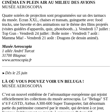
CINÉMA EN PLEIN AIR AU MILIEU DES AVIONS
MUSÉE AEROSCOPIA
Quatre soirées de projection sont programmées sur un des tarmacs
du musée. Ecran XXL, chaises et transats, guinguette avec food
trucks, une buvette et des animations sur le thème des films projetés
(visites guidées d'appareils, quiz, photobooth...). Vendredi 17 juillet :
Top Gun - Vendredi 24 juillet : Boîte noire - Vendredi 7 août :
Mamma Mia! - Vendredi 21 août : Dragons (le dessin animé).
Musée Aeroscopia
1 allée André Turcat
31700 Blagnac
www.aeroscopia.fr
Dès le 25 juin
►
LÀ OÙ VOUS POUVEZ VOIR UN BELUGA !
MUSÉE AEROSCOPIA
C’est un nouvel emblème de l’aéronautique européenne qui rejoint
officiellement les collections du musée aeroscopia. Le "Beluga" ST
n°4 F-GSTD, Airbus A300-600 Super Transporter, fait désormais
partie du patrimoine conservé par le musée, qui devient à ce jour,