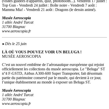
(visites guidées d'appareils, quiz, photobooth...). Vendredi 17 juillet :
Top Gun - Vendredi 24 juillet : Boîte noire - Vendredi 7 août :
Mamma Mia! - Vendredi 21 août : Dragons (le dessin animé).
Musée Aeroscopia
1 allée André Turcat
31700 Blagnac
www.aeroscopia.fr
Dès le 25 juin
►
LÀ OÙ VOUS POUVEZ VOIR UN BELUGA !
MUSÉE AEROSCOPIA
C’est un nouvel emblème de l’aéronautique européenne qui rejoint
officiellement les collections du musée aeroscopia. Le "Beluga" ST
n°4 F-GSTD, Airbus A300-600 Super Transporter, fait désormais
partie du patrimoine conservé par le musée, qui devient à ce jour,
l’unique établissement au monde à exposer un Beluga ST.
Musée Aeroscopia
1 allée André Turcat
31700 Blagnac
www.aeroscopia.fr