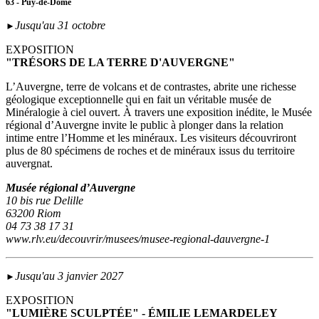
63 - Puy-de-Dôme
Jusqu'au 31 octobre
►
EXPOSITION
"TRÉSORS DE LA TERRE D'AUVERGNE"
L’Auvergne, terre de volcans et de contrastes, abrite une richesse
géologique exceptionnelle qui en fait un véritable musée de
Minéralogie à ciel ouvert. À travers une exposition inédite, le Musée
régional d’Auvergne invite le public à plonger dans la relation
intime entre l’Homme et les minéraux. Les visiteurs découvriront
plus de 80 spécimens de roches et de minéraux issus du territoire
auvergnat.
Musée régional d’Auvergne
10 bis rue Delille
63200 Riom
04 73 38 17 31
www.rlv.eu/decouvrir/musees/musee-regional-dauvergne-1
Jusqu'au 3 janvier 2027
►
EXPOSITION
"LUMIÈRE SCULPTÉE" - ÉMILIE LEMARDELEY