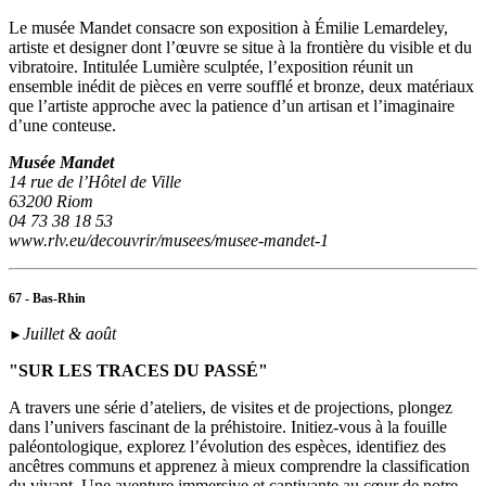
Le musée Mandet consacre son exposition à Émilie Lemardeley,
artiste et designer dont l’œuvre se situe à la frontière du visible et du
vibratoire. Intitulée Lumière sculptée, l’exposition réunit un
ensemble inédit de pièces en verre soufflé et bronze, deux matériaux
que l’artiste approche avec la patience d’un artisan et l’imaginaire
d’une conteuse.
Musée Mandet
14 rue de l’Hôtel de Ville
63200 Riom
04 73 38 18 53
www.rlv.eu/decouvrir/musees/musee-mandet-1
67 - Bas-Rhin
Juillet & août
►
"SUR LES TRACES DU PASSÉ"
A travers une série d’ateliers, de visites et de projections, plongez
dans l’univers fascinant de la préhistoire. Initiez-vous à la fouille
paléontologique, explorez l’évolution des espèces, identifiez des
ancêtres communs et apprenez à mieux comprendre la classification
du vivant. Une aventure immersive et captivante au cœur de notre