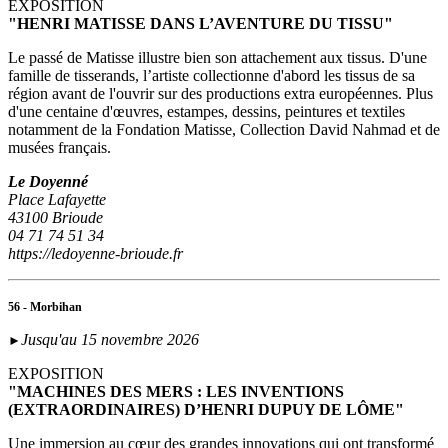
EXPOSITION
"HENRI MATISSE DANS L’AVENTURE DU TISSU"
Le passé de Matisse illustre bien son attachement aux tissus. D'une
famille de tisserands, l’artiste collectionne d'abord les tissus de sa
région avant de l'ouvrir sur des productions extra européennes. Plus
d'une centaine d'œuvres, estampes, dessins, peintures et textiles
notamment de la Fondation Matisse, Collection David Nahmad et de
musées français.
Le Doyenné
Place Lafayette
43100 Brioude
04 71 74 51 34
https://ledoyenne-brioude.fr
56 - Morbihan
Jusqu'au 15 novembre 2026
►
EXPOSITION
"MACHINES DES MERS : LES INVENTIONS
(EXTRAORDINAIRES) D’HENRI DUPUY DE LÔME"
Une immersion au cœur des grandes innovations qui ont transformé