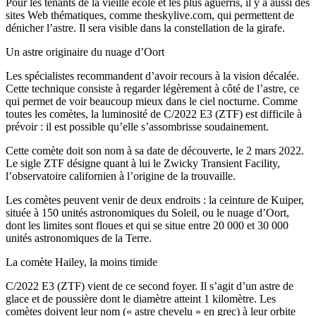
Pour les tenants de la vieille école et les plus aguerris, il y a aussi des
sites Web thématiques, comme theskylive.com, qui permettent de
dénicher l’astre. Il sera visible dans la constellation de la girafe.
Un astre originaire du nuage d’Oort
Les spécialistes recommandent d’avoir recours à la vision décalée.
Cette technique consiste à regarder légèrement à côté de l’astre, ce
qui permet de voir beaucoup mieux dans le ciel nocturne. Comme
toutes les comètes, la luminosité de C/2022 E3 (ZTF) est difficile à
prévoir : il est possible qu’elle s’assombrisse soudainement.
Cette comète doit son nom à sa date de découverte, le 2 mars 2022.
Le sigle ZTF désigne quant à lui le Zwicky Transient Facility,
l’observatoire californien à l’origine de la trouvaille.
Les comètes peuvent venir de deux endroits : la ceinture de Kuiper,
située à 150 unités astronomiques du Soleil, ou le nuage d’Oort,
dont les limites sont floues et qui se situe entre 20 000 et 30 000
unités astronomiques de la Terre.
La comète Hailey, la moins timide
C/2022 E3 (ZTF) vient de ce second foyer. Il s’agit d’un astre de
glace et de poussière dont le diamètre atteint 1 kilomètre. Les
comètes doivent leur nom (« astre chevelu » en grec) à leur orbite