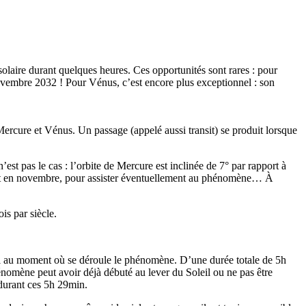
 solaire durant quelques heures. Ces opportunités sont rares : pour
novembre 2032 ! Pour Vénus, c’est encore plus exceptionnel : son
 Mercure et Vénus. Un passage (appelé aussi transit) se produit lorsque
est pas le cas : l’orbite de Mercure est inclinée de 7° par rapport à
ai et en novembre, pour assister éventuellement au phénomène… À
is par siècle.
iel au moment où se déroule le phénomène. D’une durée totale de 5h
hénomène peut avoir déjà débuté au lever du Soleil ou ne pas être
 durant ces 5h 29min.