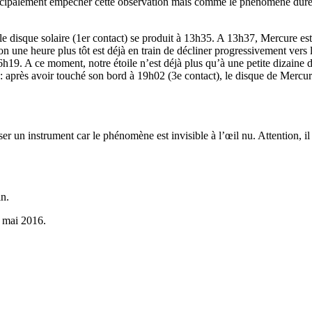
 principalement empêcher cette observation mais comme le phénomène dure p
 disque solaire (1er contact) se produit à 13h35. A 13h37, Mercure est 
ron une heure plus tôt est déjà en train de décliner progressivement v
16h19. A ce moment, notre étoile n’est déjà plus qu’à une petite dizaine
 après avoir touché son bord à 19h02 (3e contact), le disque de Mercure
ser un instrument car le phénomène est invisible à l’œil nu. Attention, 
n.
9 mai 2016.