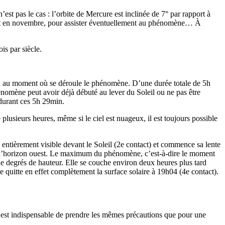
est pas le cas : l’orbite de Mercure est inclinée de 7° par rapport à
ai et en novembre, pour assister éventuellement au phénomène… À
is par siècle.
iel au moment où se déroule le phénomène. D’une durée totale de 5h
hénomène peut avoir déjà débuté au lever du Soleil ou ne pas être
 durant ces 5h 29min.
lusieurs heures, même si le ciel est nuageux, il est toujours possible
entièrement visible devant le Soleil (2e contact) et commence sa lente
ers l’horizon ouest. Le maximum du phénomène, c’est-à-dire le moment
 de degrés de hauteur. Elle se couche environ deux heures plus tard
 quitte en effet complètement la surface solaire à 19h04 (4e contact).
il est indispensable de prendre les mêmes précautions que pour une