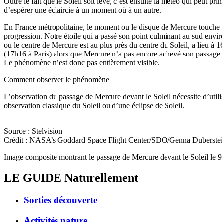
Outre le fait que le Soleil soit levé, c’est ensuite la météo qui peut
d’espérer une éclaircie à un moment où à un autre.
En France métropolitaine, le moment ou le disque de Mercure touche le
progression. Notre étoile qui a passé son point culminant au sud envi
ou le centre de Mercure est au plus près du centre du Soleil, a lieu à 
(17h16 à Paris) alors que Mercure n’a pas encore achevé son passage :
Le phénomène n’est donc pas entièrement visible.
Comment observer le phénomène
L’observation du passage de Mercure devant le Soleil nécessite d’utili
observation classique du Soleil ou d’une éclipse de Soleil.
Source : Stelvision
Crédit : NASA’s Goddard Space Flight Center/SDO/Genna Duberstei
Image composite montrant le passage de Mercure devant le Soleil le 
LE GUIDE
Naturellement
Sorties découverte
Activités nature