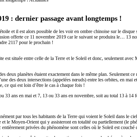
19 : dernier passage avant longtemps !
oile et il est alors possible de les voir en ombre chinoise sur le disque
’occasion offerte ce 11 novembre 2019 car le suivant se produira le… 13 
endre 2117 pour le prochain !
 est située entre celle de la Terre et le Soleil et donc, seulement avec
s des deux planètes étaient exactement dans le même plan. Seulement ce n’
 l’une des deux intersections (appelées nœuds) entre les orbites, en m
 ce qui est loin d’être le cas à chaque fois !
u 33 ans en mai et 7, 13 ou 33 ans en novembre, soit au total 13 à 14 fo
ment par tous les habitants de la Terre qui voient le Soleil dans le c
e et le Moyen-Orient qui y assisteront en totalité ou partiellement (le p
c entièrement privées du phénomène sont celles où le Soleil est couché