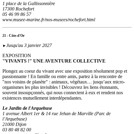
1 place de la Gallissonnière
17300 Rochefort
05 46 99 86 57
www.musee-marine.fr/nos-musees/rochefort.html
21 - Côte-d'Or
Jusqu'au 3 janvier 2027
►
EXPOSITION
"VIVANTS !" UNE AVENTURE COLLECTIVE
Plongez au coeur du vivant avec une exposition résolument pop et
passionnante ! En famille ou entre amis, partez à la rencontre de
"nos voisins de planète" : animaux, végétaux… jusqu’aux micro-
organismes les plus invisibles ! Découvrez les liens étonnants,
souvent insoupçonnés, qui nous connectent à eux et rendent nos
existences mutuellement interdépendantes.
Le Jardin de l'Arquebuse
1 avenue Albert 1er & 14 rue Jehan de Marville (Parc de
l’Arquebuse)
21000 Dijon
03 80 48 82 00