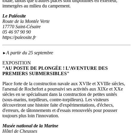
totale, tandis que d'autres places sont disponibles en extérieur,
immergées au milieu du campement.
Le Paléosite
Route de la Montée Verte
17770 Saint-Césaire
05 46 97 90 90
https://paleosite.fr
A partir du 25 septembre
►
EXPOSITION
"AU POSTE DE PLONGÉE ! L’AVENTURE DES
PREMIERS SUBMERSIBLES"
Place forte de la construction navale aux XVIIe et XVIIIe siècles,
l'arsenal de Rochefort a poursuivi ses activités aux XIXe et XXe
siècles en se spécialisant dans la construction de petites unités
(sous‑marins, torpilleurs, contre-torpilleurs). Les visiteurs
découvriront une histoire faite d'expérimentations, d'échecs,
d'erreurs, de tâtonnements et d'essais renouvelés pour pousser
toujours plus loin l'innovation.
Musée national de la Marine
Hôtel de Cheusses