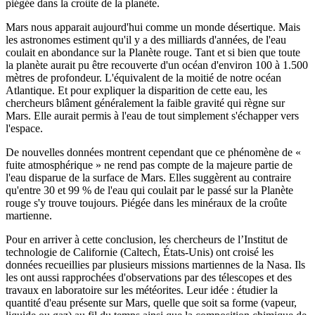
piégée dans la croûte de la planète.
Mars nous apparait aujourd'hui comme un monde désertique. Mais
les astronomes estiment qu'il y a des milliards d'années, de l'eau
coulait en abondance sur la Planète rouge. Tant et si bien que toute
la planète aurait pu être recouverte d'un océan d'environ 100 à 1.500
mètres de profondeur. L'équivalent de la moitié de notre océan
Atlantique. Et pour expliquer la disparition de cette eau, les
chercheurs blâment généralement la faible gravité qui règne sur
Mars. Elle aurait permis à l'eau de tout simplement s'échapper vers
l'espace.
De nouvelles données montrent cependant que ce phénomène de «
fuite atmosphérique » ne rend pas compte de la majeure partie de
l'eau disparue de la surface de Mars. Elles suggèrent au contraire
qu'entre 30 et 99 % de l'eau qui coulait par le passé sur la Planète
rouge s'y trouve toujours. Piégée dans les minéraux de la croûte
martienne.
Pour en arriver à cette conclusion, les chercheurs de l’Institut de
technologie de Californie (Caltech, États-Unis) ont croisé les
données recueillies par plusieurs missions martiennes de la Nasa. Ils
les ont aussi rapprochées d'observations par des télescopes et des
travaux en laboratoire sur les météorites. Leur idée : étudier la
quantité d'eau présente sur Mars, quelle que soit sa forme (vapeur,