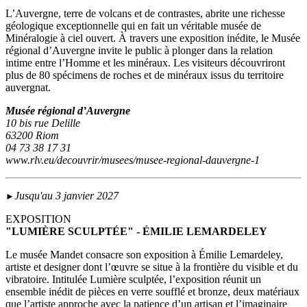
L’Auvergne, terre de volcans et de contrastes, abrite une richesse
géologique exceptionnelle qui en fait un véritable musée de
Minéralogie à ciel ouvert. À travers une exposition inédite, le Musée
régional d’Auvergne invite le public à plonger dans la relation
intime entre l’Homme et les minéraux. Les visiteurs découvriront
plus de 80 spécimens de roches et de minéraux issus du territoire
auvergnat.
Musée régional d’Auvergne
10 bis rue Delille
63200 Riom
04 73 38 17 31
www.rlv.eu/decouvrir/musees/musee-regional-dauvergne-1
Jusqu'au 3 janvier 2027
►
EXPOSITION
"LUMIÈRE SCULPTÉE" - ÉMILIE LEMARDELEY
Le musée Mandet consacre son exposition à Émilie Lemardeley,
artiste et designer dont l’œuvre se situe à la frontière du visible et du
vibratoire. Intitulée Lumière sculptée, l’exposition réunit un
ensemble inédit de pièces en verre soufflé et bronze, deux matériaux
que l’artiste approche avec la patience d’un artisan et l’imaginaire