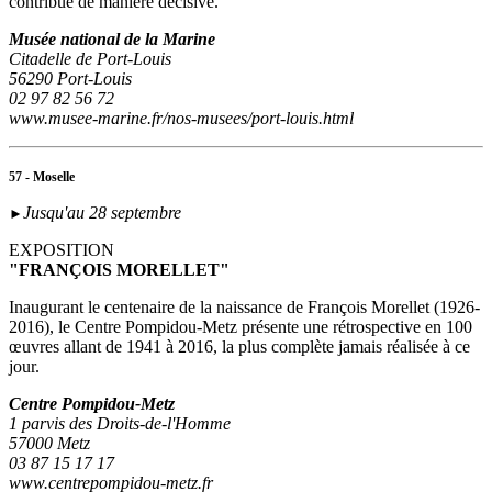
contribué de manière décisive.
Musée national de la Marine
Citadelle de Port-Louis
56290 Port-Louis
02 97 82 56 72
www.musee-marine.fr/nos-musees/port-louis.html
57 - Moselle
Jusqu'au 28 septembre
►
EXPOSITION
"FRANÇOIS MORELLET"
Inaugurant le centenaire de la naissance de François Morellet (1926-
2016), le Centre Pompidou-Metz présente une rétrospective en 100
œuvres allant de 1941 à 2016, la plus complète jamais réalisée à ce
jour.
Centre Pompidou-Metz
1 parvis des Droits-de-l'Homme
57000 Metz
03 87 15 17 17
www.centrepompidou-metz.fr