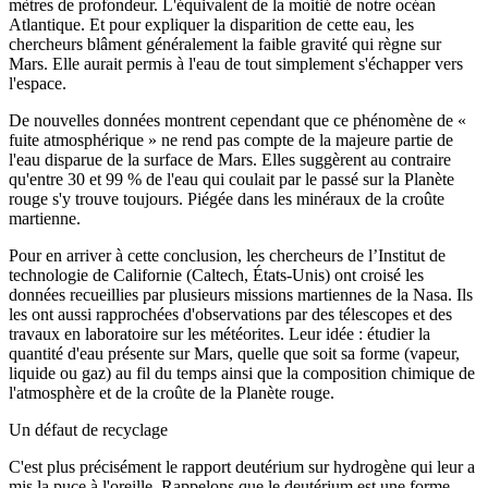
mètres de profondeur. L'équivalent de la moitié de notre océan
Atlantique. Et pour expliquer la disparition de cette eau, les
chercheurs blâment généralement la faible gravité qui règne sur
Mars. Elle aurait permis à l'eau de tout simplement s'échapper vers
l'espace.
De nouvelles données montrent cependant que ce phénomène de «
fuite atmosphérique » ne rend pas compte de la majeure partie de
l'eau disparue de la surface de Mars. Elles suggèrent au contraire
qu'entre 30 et 99 % de l'eau qui coulait par le passé sur la Planète
rouge s'y trouve toujours. Piégée dans les minéraux de la croûte
martienne.
Pour en arriver à cette conclusion, les chercheurs de l’Institut de
technologie de Californie (Caltech, États-Unis) ont croisé les
données recueillies par plusieurs missions martiennes de la Nasa. Ils
les ont aussi rapprochées d'observations par des télescopes et des
travaux en laboratoire sur les météorites. Leur idée : étudier la
quantité d'eau présente sur Mars, quelle que soit sa forme (vapeur,
liquide ou gaz) au fil du temps ainsi que la composition chimique de
l'atmosphère et de la croûte de la Planète rouge.
Un défaut de recyclage
C'est plus précisément le rapport deutérium sur hydrogène qui leur a
mis la puce à l'oreille. Rappelons que le deutérium est une forme