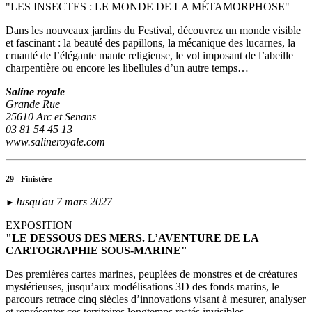
"LES INSECTES : LE MONDE DE LA MÉTAMORPHOSE"
Dans les nouveaux jardins du Festival, découvrez un monde visible
et fascinant : la beauté des papillons, la mécanique des lucarnes, la
cruauté de l’élégante mante religieuse, le vol imposant de l’abeille
charpentière ou encore les libellules d’un autre temps…
Saline royale
Grande Rue
25610 Arc et Senans
03 81 54 45 13
www.salineroyale.com
29 - Finistère
Jusqu'au 7 mars 2027
►
EXPOSITION
"LE DESSOUS DES MERS. L’AVENTURE DE LA
CARTOGRAPHIE SOUS-MARINE"
Des premières cartes marines, peuplées de monstres et de créatures
mystérieuses, jusqu’aux modélisations 3D des fonds marins, le
parcours retrace cinq siècles d’innovations visant à mesurer, analyser
et représenter ces territoires longtemps restés invisibles.