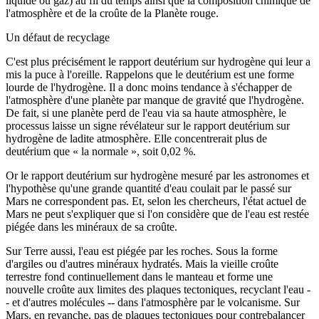
liquide ou gaz) au fil du temps ainsi que la composition chimique de
l'atmosphère et de la croûte de la Planète rouge.
Un défaut de recyclage
C'est plus précisément le rapport deutérium sur hydrogène qui leur a
mis la puce à l'oreille. Rappelons que le deutérium est une forme
lourde de l'hydrogène. Il a donc moins tendance à s'échapper de
l'atmosphère d'une planète par manque de gravité que l'hydrogène.
De fait, si une planète perd de l'eau via sa haute atmosphère, le
processus laisse un signe révélateur sur le rapport deutérium sur
hydrogène de ladite atmosphère. Elle concentrerait plus de
deutérium que « la normale », soit 0,02 %.
Or le rapport deutérium sur hydrogène mesuré par les astronomes et
l'hypothèse qu'une grande quantité d'eau coulait par le passé sur
Mars ne correspondent pas. Et, selon les chercheurs, l'état actuel de
Mars ne peut s'expliquer que si l'on considère que de l'eau est restée
piégée dans les minéraux de sa croûte.
Sur Terre aussi, l'eau est piégée par les roches. Sous la forme
d'argiles ou d'autres minéraux hydratés. Mais la vieille croûte
terrestre fond continuellement dans le manteau et forme une
nouvelle croûte aux limites des plaques tectoniques, recyclant l'eau -
- et d'autres molécules -- dans l'atmosphère par le volcanisme. Sur
Mars, en revanche, pas de plaques tectoniques pour contrebalancer