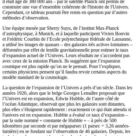
il était âgé de 380 000 ans – par le satellite Planck ont permis de
construire une vue d’ensemble cohérente de l'histoire de l'Univers.
Cependant, ce tableau pourrait être remis en question par d’autres
méthodes d’observation.
Une équipe menée par Sherry Suyu, de l’institut Max-Planck
d’astrophysique, à Munich, et à laquelle participent Vivien Bonvin
et Frédéric Courbin de l’Ecole polytechnique fédérale de Lausanne,
a utilisé les images de quasars – des galaxies très actives lointaines –
déformées par effet de lentille gravitationnelle pour estimer le taux
d’expansion actuel de l’Univers. Leurs résultats ne s’accordent pas
avec ceux de la mission Planck. Ils suggèrent que l’expansion
cosmique est plus rapide qu’on ne le pensait. Pour l’expliquer,
certains physiciens pensent qu’il faudra revoir certains aspects du
modèle standard de la cosmologie.
La question de l’expansion de l’Univers a près d’un siècle. Dans les
années 1920, alors que le belge Georges Lemaître proposait que
l’Univers est en expansion, Edwin Hubble, de l’autre côté de
l’océan Atlantique, observait que plus les galaxies sont distantes,
plus elles s’éloignent rapidement : exactement ce qui était attendu si
l'univers est en expansion. Hubble a évalué ce taux d’expansion –
par la suite nommé « constante de Hubble » – à près de 500
kilomètres par seconde et par mégaparsec (1 parsec = 3,26 années-
lumière) en se fondant sur l’observation de 46 galaxies. Depuis, les