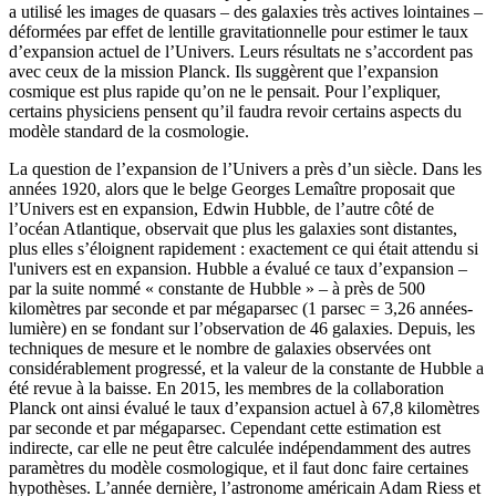
a utilisé les images de quasars – des galaxies très actives lointaines –
déformées par effet de lentille gravitationnelle pour estimer le taux
d’expansion actuel de l’Univers. Leurs résultats ne s’accordent pas
avec ceux de la mission Planck. Ils suggèrent que l’expansion
cosmique est plus rapide qu’on ne le pensait. Pour l’expliquer,
certains physiciens pensent qu’il faudra revoir certains aspects du
modèle standard de la cosmologie.
La question de l’expansion de l’Univers a près d’un siècle. Dans les
années 1920, alors que le belge Georges Lemaître proposait que
l’Univers est en expansion, Edwin Hubble, de l’autre côté de
l’océan Atlantique, observait que plus les galaxies sont distantes,
plus elles s’éloignent rapidement : exactement ce qui était attendu si
l'univers est en expansion. Hubble a évalué ce taux d’expansion –
par la suite nommé « constante de Hubble » – à près de 500
kilomètres par seconde et par mégaparsec (1 parsec = 3,26 années-
lumière) en se fondant sur l’observation de 46 galaxies. Depuis, les
techniques de mesure et le nombre de galaxies observées ont
considérablement progressé, et la valeur de la constante de Hubble a
été revue à la baisse. En 2015, les membres de la collaboration
Planck ont ainsi évalué le taux d’expansion actuel à 67,8 kilomètres
par seconde et par mégaparsec. Cependant cette estimation est
indirecte, car elle ne peut être calculée indépendamment des autres
paramètres du modèle cosmologique, et il faut donc faire certaines
hypothèses. L’année dernière, l’astronome américain Adam Riess et