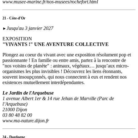
www.musee-marine.fr/nos-musees/rochefort.html
21 - Côte-d'Or
Jusqu'au 3 janvier 2027
►
EXPOSITION
"VIVANTS !" UNE AVENTURE COLLECTIVE
Plongez au coeur du vivant avec une exposition résolument pop et
passionnante ! En famille ou entre amis, partez à la rencontre de
"nos voisins de planète" : animaux, végétaux… jusqu’aux micro-
organismes les plus invisibles ! Découvrez les liens étonnants,
souvent insoupçonnés, qui nous connectent à eux et rendent nos
existences mutuellement interdépendantes.
Le Jardin de l'Arquebuse
1 avenue Albert 1er & 14 rue Jehan de Marville (Parc de
l’Arquebuse)
21000 Dijon
03 80 48 82 00
www.ma-nature.dijon.fr
24 - Dordogne