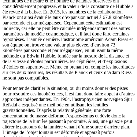
techniques de mesure et le nombre de galaxies observées ont
considérablement progressé, et la valeur de la constante de Hubble a
été revue à la baisse. En 2015, les membres de la collaboration
Planck ont ainsi évalué le taux d’expansion actuel à 67,8 kilomètres
par seconde et par mégaparsec. Cependant cette estimation est
indirecte, car elle ne peut être calculée indépendamment des autres
paramètres du modèle cosmologique, et il faut donc faire certaines
hypothèses. L’année dernière, l’astronome américain Adam Riess et
son équipe ont trouvé une valeur plus élevée, d’environ 73
kilomètres par seconde et par mégaparsec, en utilisant la même
méthode qu’Edwin Hubble, fondée sur la mesure de la distance et
de la vitesse d’étoiles particulières, les céphéides, et d’explosions
d’étoiles en supernovae. Même en prenant en compte les incertitudes
sur ces deux mesures, les résultats de Planck et ceux d’Adam Riess
ne sont pas compatibles.
Pour tenter de clarifier la situation, ou du moins donner des pistes
pour résoudre ces incohérences, il est faut donc faire appel à d’autres
approches indépendantes. En 1964, l’astrophysicien norvégien Sjur
Refsdal a esquissé une méthode en utilisant les lentilles
gravitationnelles. D’après la relativité générale, une forte
concentration de masse déforme l’espace-temps et dévie donc la
trajectoire de la lumière passant à proximité. Ainsi, une galaxie peut
altérer le parcours de la lumière venant d’une source d'arrière plan.
L’image de l’objet lointain est déformée et apparaît parfois