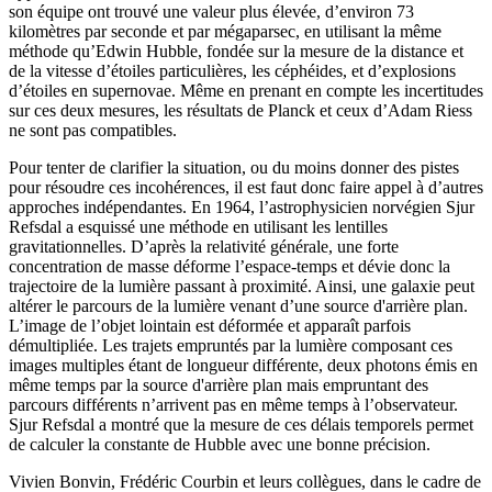
son équipe ont trouvé une valeur plus élevée, d’environ 73
kilomètres par seconde et par mégaparsec, en utilisant la même
méthode qu’Edwin Hubble, fondée sur la mesure de la distance et
de la vitesse d’étoiles particulières, les céphéides, et d’explosions
d’étoiles en supernovae. Même en prenant en compte les incertitudes
sur ces deux mesures, les résultats de Planck et ceux d’Adam Riess
ne sont pas compatibles.
Pour tenter de clarifier la situation, ou du moins donner des pistes
pour résoudre ces incohérences, il est faut donc faire appel à d’autres
approches indépendantes. En 1964, l’astrophysicien norvégien Sjur
Refsdal a esquissé une méthode en utilisant les lentilles
gravitationnelles. D’après la relativité générale, une forte
concentration de masse déforme l’espace-temps et dévie donc la
trajectoire de la lumière passant à proximité. Ainsi, une galaxie peut
altérer le parcours de la lumière venant d’une source d'arrière plan.
L’image de l’objet lointain est déformée et apparaît parfois
démultipliée. Les trajets empruntés par la lumière composant ces
images multiples étant de longueur différente, deux photons émis en
même temps par la source d'arrière plan mais empruntant des
parcours différents n’arrivent pas en même temps à l’observateur.
Sjur Refsdal a montré que la mesure de ces délais temporels permet
de calculer la constante de Hubble avec une bonne précision.
Vivien Bonvin, Frédéric Courbin et leurs collègues, dans le cadre de