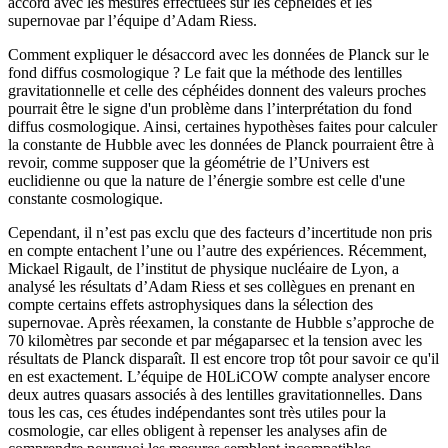
accord avec les mesures effectuées sur les céphéides et les
supernovae par l’équipe d’Adam Riess.
Comment expliquer le désaccord avec les données de Planck sur le
fond diffus cosmologique ? Le fait que la méthode des lentilles
gravitationnelle et celle des céphéides donnent des valeurs proches
pourrait être le signe d'un problème dans l’interprétation du fond
diffus cosmologique. Ainsi, certaines hypothèses faites pour calculer
la constante de Hubble avec les données de Planck pourraient être à
revoir, comme supposer que la géométrie de l’Univers est
euclidienne ou que la nature de l’énergie sombre est celle d'une
constante cosmologique.
Cependant, il n’est pas exclu que des facteurs d’incertitude non pris
en compte entachent l’une ou l’autre des expériences. Récemment,
Mickael Rigault, de l’institut de physique nucléaire de Lyon, a
analysé les résultats d’Adam Riess et ses collègues en prenant en
compte certains effets astrophysiques dans la sélection des
supernovae. Après réexamen, la constante de Hubble s’approche de
70 kilomètres par seconde et par mégaparsec et la tension avec les
résultats de Planck disparaît. Il est encore trop tôt pour savoir ce qu'il
en est exactement. L’équipe de H0LiCOW compte analyser encore
deux autres quasars associés à des lentilles gravitationnelles. Dans
tous les cas, ces études indépendantes sont très utiles pour la
cosmologie, car elles obligent à repenser les analyses afin de