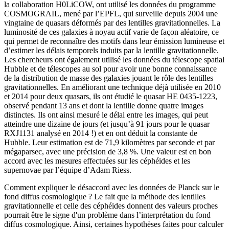
la collaboration H0LiCOW, ont utilisé les données du programme
COSMOGRAIL, mené par l’EPFL, qui surveille depuis 2004 une
vingtaine de quasars déformés par des lentilles gravitationnelles. La
luminosité de ces galaxies à noyau actif varie de façon aléatoire, ce
qui permet de reconnaître des motifs dans leur émission lumineuse et
d’estimer les délais temporels induits par la lentille gravitationnelle.
Les chercheurs ont également utilisé les données du télescope spatial
Hubble et de télescopes au sol pour avoir une bonne connaissance
de la distribution de masse des galaxies jouant le rôle des lentilles
gravitationnelles. En améliorant une technique déjà utilisée en 2010
et 2014 pour deux quasars, ils ont étudié le quasar HE 0435-1223,
observé pendant 13 ans et dont la lentille donne quatre images
distinctes. Ils ont ainsi mesuré le délai entre les images, qui peut
atteindre une dizaine de jours (et jusqu’à 91 jours pour le quasar
RXJ1131 analysé en 2014 !) et en ont déduit la constante de
Hubble. Leur estimation est de 71,9 kilomètres par seconde et par
mégaparsec, avec une précision de 3,8 %. Une valeur est en bon
accord avec les mesures effectuées sur les céphéides et les
supernovae par l’équipe d’Adam Riess.
Comment expliquer le désaccord avec les données de Planck sur le
fond diffus cosmologique ? Le fait que la méthode des lentilles
gravitationnelle et celle des céphéides donnent des valeurs proches
pourrait être le signe d'un problème dans l’interprétation du fond
diffus cosmologique. Ainsi, certaines hypothèses faites pour calculer