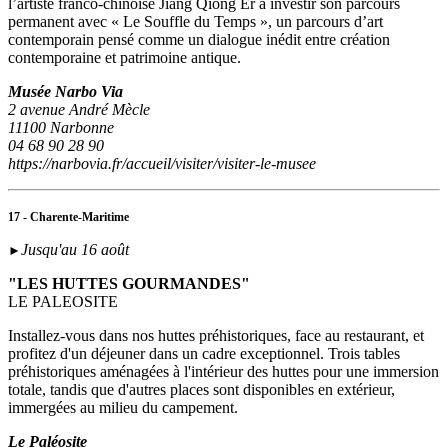
l’artiste franco-chinoise Jiang Qiong Er à investir son parcours
permanent avec « Le Souffle du Temps », un parcours d’art
contemporain pensé comme un dialogue inédit entre création
contemporaine et patrimoine antique.
Musée Narbo Via
2 avenue André Mècle
11100 Narbonne
04 68 90 28 90
https://narbovia.fr/accueil/visiter/visiter-le-musee
17 - Charente-Maritime
Jusqu'au 16 août
►
"LES HUTTES GOURMANDES"
LE PALEOSITE
Installez-vous dans nos huttes préhistoriques, face au restaurant, et
profitez d'un déjeuner dans un cadre exceptionnel. Trois tables
préhistoriques aménagées à l'intérieur des huttes pour une immersion
totale, tandis que d'autres places sont disponibles en extérieur,
immergées au milieu du campement.
Le Paléosite