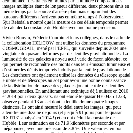
démultipliée. Les trajets empruntés par la lumière composant ces
images multiples étant de longueur différente, deux photons émis en
même temps par la source d'arrière plan mais empruntant des
parcours différents n’arrivent pas en même temps à l’observateur.
Sjur Refsdal a montré que la mesure de ces délais temporels permet
de calculer la constante de Hubble avec une bonne précision.
Vivien Bonvin, Frédéric Courbin et leurs collègues, dans le cadre de
la collaboration H0LiCOW, ont utilisé les données du programme
COSMOGRAIL, mené par l’EPFL, qui surveille depuis 2004 une
vingtaine de quasars déformés par des lentilles gravitationnelles. La
luminosité de ces galaxies à noyau actif varie de façon aléatoire, ce
qui permet de reconnaître des motifs dans leur émission lumineuse et
d’estimer les délais temporels induits par la lentille gravitationnelle.
Les chercheurs ont également utilisé les données du télescope spatial
Hubble et de télescopes au sol pour avoir une bonne connaissance
de la distribution de masse des galaxies jouant le rôle des lentilles
gravitationnelles. En améliorant une technique déjà utilisée en 2010
et 2014 pour deux quasars, ils ont étudié le quasar HE 0435-1223,
observé pendant 13 ans et dont la lentille donne quatre images
distinctes. Ils ont ainsi mesuré le délai entre les images, qui peut
atteindre une dizaine de jours (et jusqu’à 91 jours pour le quasar
RXJ1131 analysé en 2014 !) et en ont déduit la constante de
Hubble. Leur estimation est de 71,9 kilomètres par seconde et par
mégaparsec, avec une précision de 3,8 %. Une valeur est en bon