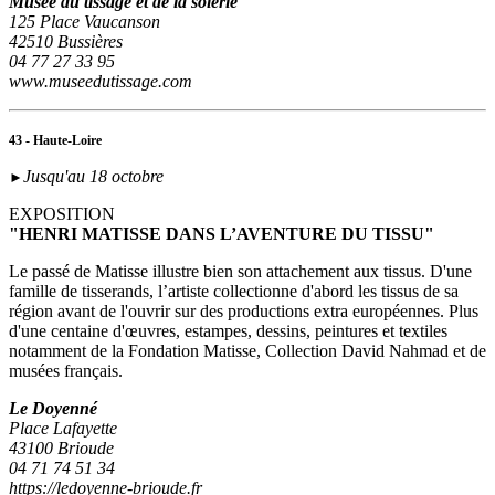
Musée du tissage et de la soierie
125 Place Vaucanson
42510 Bussières
04 77 27 33 95
www.museedutissage.com
43 - Haute-Loire
Jusqu'au 18 octobre
►
EXPOSITION
"HENRI MATISSE DANS L’AVENTURE DU TISSU"
Le passé de Matisse illustre bien son attachement aux tissus. D'une
famille de tisserands, l’artiste collectionne d'abord les tissus de sa
région avant de l'ouvrir sur des productions extra européennes. Plus
d'une centaine d'œuvres, estampes, dessins, peintures et textiles
notamment de la Fondation Matisse, Collection David Nahmad et de
musées français.
Le Doyenné
Place Lafayette
43100 Brioude
04 71 74 51 34
https://ledoyenne-brioude.fr