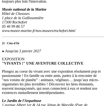
toujours plus loin l'innovation.
Musée national de la Marine
Hôtel de Cheusses
1 place de la Gallissonnière
17300 Rochefort
05 46 99 86 57
www.musee-marine.fr/nos-musees/rochefort.html
21 - Côte-d'Or
Jusqu'au 3 janvier 2027
►
EXPOSITION
"VIVANTS !" UNE AVENTURE COLLECTIVE
Plongez au coeur du vivant avec une exposition résolument pop et
passionnante ! En famille ou entre amis, partez à la rencontre de
"nos voisins de planète" : animaux, végétaux… jusqu’aux micro-
organismes les plus invisibles ! Découvrez les liens étonnants,
souvent insoupçonnés, qui nous connectent à eux et rendent nos
existences mutuellement interdépendantes.
Le Jardin de l'Arquebuse
1 avenue Albert 1er & 14 rue Jehan de Marville (Parc de