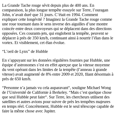
La Grande Tache rouge sévit depuis plus de 400 ans. En
comparaison, la plus longue tempête essuyée sur Terre, l’ouragan
John, n’avait duré que 31 jours. C’était en 1994. Comment
expliquer cette longévité ? Imaginez la Grande Tache rouge comme
une roue tournant dans le sens inverse des aiguilles d’une montre
coincée entre deux convoyeurs qui se déplacent dans des directions
opposées. Ces courants-jets, qui englobent la tempête, peuvent se
déplacer à près de 350 km/h, continuant ainsi à nourrir l’élan dans le
vortex. Et visiblement, cet élan évolue.
“L’oeil de Lynx” de Hubble
En s’appuyant sur les données régulières fournies par Hubble, une
équipe d’astronomes s’est en effet aperçue que la vitesse moyenne
du vent opérant dans les limites de la tempête (l’anneau à grande
vitesse) avait augmenté de 8% entre 2009 et 2020, filant désormais à
près de 650 km/h.
“Personne n’a jamais vu cela auparavant“, souligne Michael Wong
de l’Université de Californie à Berkeley. “Mais c’est quelque chose
que seul Hubble peut faire“. Sur Terre, les chercheurs utilisent des
satellites et autres avions pour suivre de près les tempêtes majeures
en temps réel. Concrètement, Hubble est le seul télescope capable de
faire la même chose avec Jupiter.