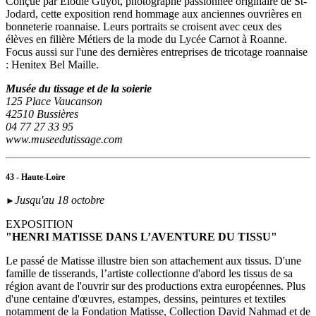
Conçue par Elodie Guyot, photographe passionnée originaire de St-
Jodard, cette exposition rend hommage aux anciennes ouvrières en
bonneterie roannaise. Leurs portraits se croisent avec ceux des
élèves en filière Métiers de la mode du Lycée Carnot à Roanne.
Focus aussi sur l'une des dernières entreprises de tricotage roannaise
: Henitex Bel Maille.
Musée du tissage et de la soierie
125 Place Vaucanson
42510 Bussières
04 77 27 33 95
www.museedutissage.com
43 - Haute-Loire
Jusqu'au 18 octobre
►
EXPOSITION
"HENRI MATISSE DANS L’AVENTURE DU TISSU"
Le passé de Matisse illustre bien son attachement aux tissus. D'une
famille de tisserands, l’artiste collectionne d'abord les tissus de sa
région avant de l'ouvrir sur des productions extra européennes. Plus
d'une centaine d'œuvres, estampes, dessins, peintures et textiles
notamment de la Fondation Matisse, Collection David Nahmad et de