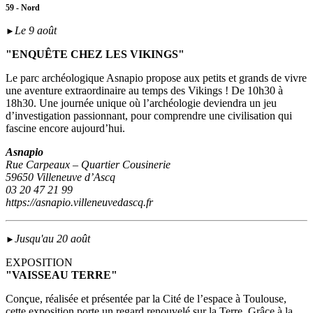
59 - Nord
Le 9 août
►
"ENQUÊTE CHEZ LES VIKINGS"
Le parc archéologique Asnapio propose aux petits et grands de vivre
une aventure extraordinaire au temps des Vikings ! De 10h30 à
18h30. Une journée unique où l’archéologie deviendra un jeu
d’investigation passionnant, pour comprendre une civilisation qui
fascine encore aujourd’hui.
Asnapio
Rue Carpeaux – Quartier Cousinerie
59650 Villeneuve d’Ascq
03 20 47 21 99
https://asnapio.villeneuvedascq.fr
Jusqu'au 20 août
►
EXPOSITION
"VAISSEAU TERRE"
Conçue, réalisée et présentée par la Cité de l’espace à Toulouse,
cette exposition porte un regard renouvelé sur la Terre. Grâce à la