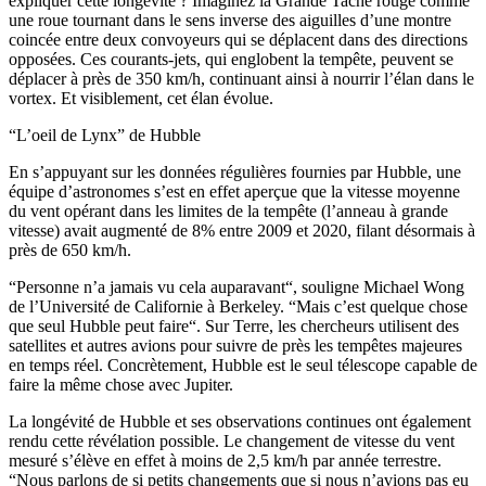
expliquer cette longévité ? Imaginez la Grande Tache rouge comme
une roue tournant dans le sens inverse des aiguilles d’une montre
coincée entre deux convoyeurs qui se déplacent dans des directions
opposées. Ces courants-jets, qui englobent la tempête, peuvent se
déplacer à près de 350 km/h, continuant ainsi à nourrir l’élan dans le
vortex. Et visiblement, cet élan évolue.
“L’oeil de Lynx” de Hubble
En s’appuyant sur les données régulières fournies par Hubble, une
équipe d’astronomes s’est en effet aperçue que la vitesse moyenne
du vent opérant dans les limites de la tempête (l’anneau à grande
vitesse) avait augmenté de 8% entre 2009 et 2020, filant désormais à
près de 650 km/h.
“Personne n’a jamais vu cela auparavant“, souligne Michael Wong
de l’Université de Californie à Berkeley. “Mais c’est quelque chose
que seul Hubble peut faire“. Sur Terre, les chercheurs utilisent des
satellites et autres avions pour suivre de près les tempêtes majeures
en temps réel. Concrètement, Hubble est le seul télescope capable de
faire la même chose avec Jupiter.
La longévité de Hubble et ses observations continues ont également
rendu cette révélation possible. Le changement de vitesse du vent
mesuré s’élève en effet à moins de 2,5 km/h par année terrestre.
“Nous parlons de si petits changements que si nous n’avions pas eu