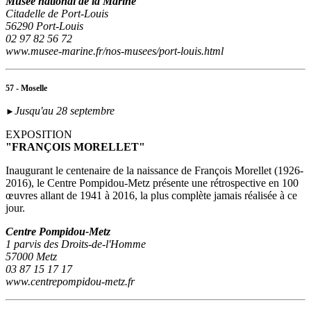
Musée national de la Marine
Citadelle de Port-Louis
56290 Port-Louis
02 97 82 56 72
www.musee-marine.fr/nos-musees/port-louis.html
57 - Moselle
Jusqu'au 28 septembre
►
EXPOSITION
"FRANÇOIS MORELLET"
Inaugurant le centenaire de la naissance de François Morellet (1926-
2016), le Centre Pompidou-Metz présente une rétrospective en 100
œuvres allant de 1941 à 2016, la plus complète jamais réalisée à ce
jour.
Centre Pompidou-Metz
1 parvis des Droits-de-l'Homme
57000 Metz
03 87 15 17 17
www.centrepompidou-metz.fr