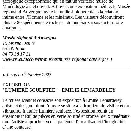
géologique exceptionnelle qui en fait un véritable musée de
Minéralogie à ciel ouvert. À travers une exposition inédite, le Musée
régional d’Auvergne invite le public à plonger dans la relation
intime entre l’Homme et les minéraux. Les visiteurs découvriront
plus de 80 spécimens de roches et de minéraux issus du territoire
auvergnat.
Musée régional d’Auvergne
10 bis rue Delille
63200 Riom
04 73 38 17 31
www.rlv.eu/decouvrir/musees/musee-regional-dauvergne-1
Jusqu'au 3 janvier 2027
►
EXPOSITION
"LUMIÈRE SCULPTÉE" - ÉMILIE LEMARDELEY
Le musée Mandet consacre son exposition à Émilie Lemardeley,
artiste et designer dont l’œuvre se situe à la frontière du visible et du
vibratoire. Intitulée Lumière sculptée, l’exposition réunit un
ensemble inédit de pièces en verre soufflé et bronze, deux matériaux
que l’artiste approche avec la patience d’un artisan et l’imaginaire
d’une conteuse.