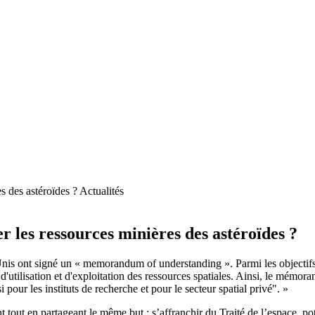
Actualités
r les ressources minières des astéroïdes ?
 ont signé un « memorandum of understanding ». Parmi les objectifs af
, d'utilisation et d'exploitation des ressources spatiales. Ainsi, le mémor
 pour les instituts de recherche et pour le secteur spatial privé". »
out en partageant le même but : s’affranchir du Traité de l’espace, poten