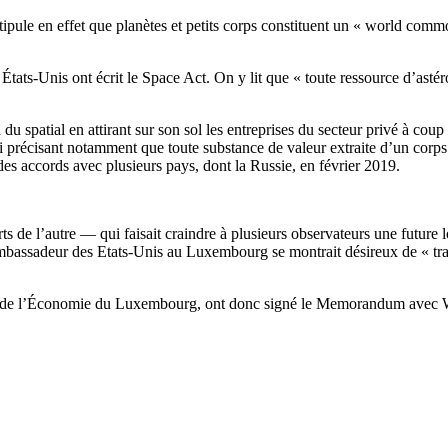
tipule en effet que planètes et petits corps constituent un « world com
tats-Unis ont écrit le Space Act. On y lit que « toute ressource d’astéro
 spatial en attirant sur son sol les entreprises du secteur privé à cou
oi précisant notamment que toute substance de valeur extraite d’un cor
des accords avec plusieurs pays, dont la Russie, en février 2019.
de l’autre — qui faisait craindre à plusieurs observateurs une future loi
mbassadeur des Etats-Unis au Luxembourg se montrait désireux de « trav
re de l’Économie du Luxembourg, ont donc signé le Memorandum avec Wi