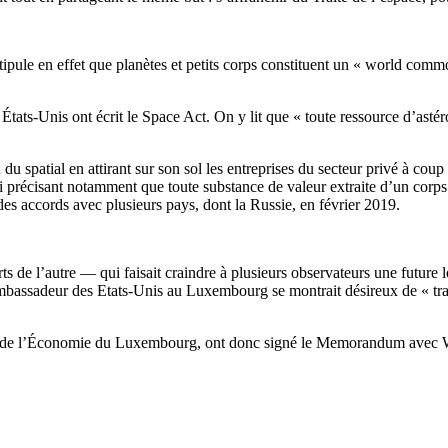
tipule en effet que planètes et petits corps constituent un « world com
tats-Unis ont écrit le Space Act. On y lit que « toute ressource d’astéro
 spatial en attirant sur son sol les entreprises du secteur privé à cou
oi précisant notamment que toute substance de valeur extraite d’un cor
des accords avec plusieurs pays, dont la Russie, en février 2019.
de l’autre — qui faisait craindre à plusieurs observateurs une future loi
mbassadeur des Etats-Unis au Luxembourg se montrait désireux de « trav
re de l’Économie du Luxembourg, ont donc signé le Memorandum avec Wi