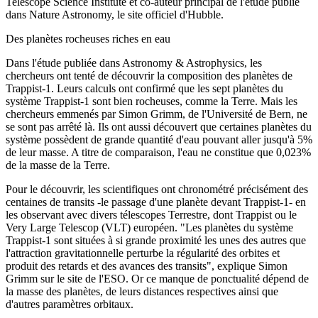
Telescope Science Institute et co-auteur principal de l'étude publié
dans Nature Astronomy, le site officiel d'Hubble.
Des planètes rocheuses riches en eau
Dans l'étude publiée dans Astronomy & Astrophysics, les
chercheurs ont tenté de découvrir la composition des planètes de
Trappist-1. Leurs calculs ont confirmé que les sept planètes du
système Trappist-1 sont bien rocheuses, comme la Terre. Mais les
chercheurs emmenés par Simon Grimm, de l'Université de Bern, ne
se sont pas arrêté là. Ils ont aussi découvert que certaines planètes du
système possèdent de grande quantité d'eau pouvant aller jusqu'à 5%
de leur masse. A titre de comparaison, l'eau ne constitue que 0,023%
de la masse de la Terre.
Pour le découvrir, les scientifiques ont chronométré précisément des
centaines de transits -le passage d'une planète devant Trappist-1- en
les observant avec divers télescopes Terrestre, dont Trappist ou le
Very Large Telescop (VLT) européen. "Les planètes du système
Trappist-1 sont situées à si grande proximité les unes des autres que
l'attraction gravitationnelle perturbe la régularité des orbites et
produit des retards et des avances des transits", explique Simon
Grimm sur le site de l'ESO. Or ce manque de ponctualité dépend de
la masse des planètes, de leurs distances respectives ainsi que
d'autres paramètres orbitaux.