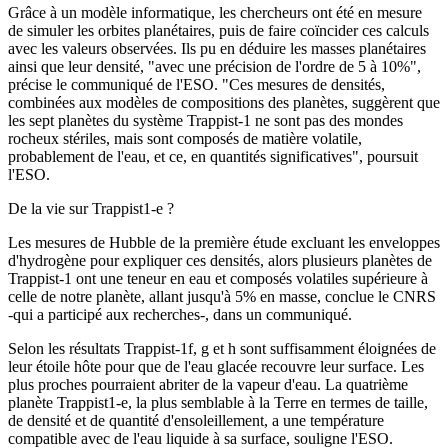
Grâce à un modèle informatique, les chercheurs ont été en mesure
de simuler les orbites planétaires, puis de faire coïncider ces calculs
avec les valeurs observées. Ils pu en déduire les masses planétaires
ainsi que leur densité, "avec une précision de l'ordre de 5 à 10%",
précise le communiqué de l'ESO. "Ces mesures de densités,
combinées aux modèles de compositions des planètes, suggèrent que
les sept planètes du système Trappist-1 ne sont pas des mondes
rocheux stériles, mais sont composés de matière volatile,
probablement de l'eau, et ce, en quantités significatives", poursuit
l'ESO.
De la vie sur Trappist1-e ?
Les mesures de Hubble de la première étude excluant les enveloppes
d'hydrogène pour expliquer ces densités, alors plusieurs planètes de
Trappist-1 ont une teneur en eau et composés volatiles supérieure à
celle de notre planète, allant jusqu'à 5% en masse, conclue le CNRS
-qui a participé aux recherches-, dans un communiqué.
Selon les résultats Trappist-1f, g et h sont suffisamment éloignées de
leur étoile hôte pour que de l'eau glacée recouvre leur surface. Les
plus proches pourraient abriter de la vapeur d'eau. La quatrième
planète Trappist1-e, la plus semblable à la Terre en termes de taille,
de densité et de quantité d'ensoleillement, a une température
compatible avec de l'eau liquide à sa surface, souligne l'ESO.