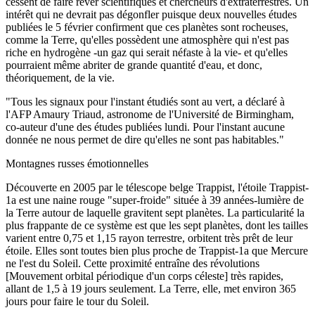
cessent de faire rêver scientifiques et chercheurs d'extraterrestres. Un
intérêt qui ne devrait pas dégonfler puisque deux nouvelles études
publiées le 5 février confirment que ces planètes sont rocheuses,
comme la Terre, qu'elles possèdent une atmosphère qui n'est pas
riche en hydrogène -un gaz qui serait néfaste à la vie- et qu'elles
pourraient même abriter de grande quantité d'eau, et donc,
théoriquement, de la vie.
"Tous les signaux pour l'instant étudiés sont au vert, a déclaré à
l'AFP Amaury Triaud, astronome de l'Université de Birmingham,
co-auteur d'une des études publiées lundi. Pour l'instant aucune
donnée ne nous permet de dire qu'elles ne sont pas habitables."
Montagnes russes émotionnelles
Découverte en 2005 par le télescope belge Trappist, l'étoile Trappist-
1a est une naine rouge "super-froide" située à 39 années-lumière de
la Terre autour de laquelle gravitent sept planètes. La particularité la
plus frappante de ce système est que les sept planètes, dont les tailles
varient entre 0,75 et 1,15 rayon terrestre, orbitent très prêt de leur
étoile. Elles sont toutes bien plus proche de Trappist-1a que Mercure
ne l'est du Soleil. Cette proximité entraîne des révolutions
[Mouvement orbital périodique d'un corps céleste] très rapides,
allant de 1,5 à 19 jours seulement. La Terre, elle, met environ 365
jours pour faire le tour du Soleil.