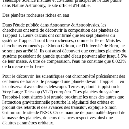
Telescope Science Institute et co-auteur principal de l'étude publié
dans Nature Astronomy, le site officiel d'Hubble.
Des planètes rocheuses riches en eau
Dans l'étude publiée dans Astronomy & Astrophysics, les
chercheurs ont tenté de découvrir la composition des planètes de
Trappist-1. Leurs calculs ont confirmé que les sept planètes du
système Trappist-1 sont bien rocheuses, comme la Terre. Mais les
chercheurs emmenés par Simon Grimm, de l'Université de Bern, ne
se sont pas arrêté là. Ils ont aussi découvert que certaines planètes du
système possèdent de grande quantité d'eau pouvant aller jusqu'à 5%
de leur masse. A titre de comparaison, l'eau ne constitue que 0,023%
de la masse de la Terre.
Pour le découvrir, les scientifiques ont chronométré précisément des
centaines de transits -le passage d'une planète devant Trappist-1- en
les observant avec divers télescopes Terrestre, dont Trappist ou le
Very Large Telescop (VLT) européen. "Les planètes du système
Trappist-1 sont situées à si grande proximité les unes des autres que
l'attraction gravitationnelle perturbe la régularité des orbites et
produit des retards et des avances des transits", explique Simon
Grimm sur le site de l'ESO. Or ce manque de ponctualité dépend de
la masse des planètes, de leurs distances respectives ainsi que
d'autres paramètres orbitaux.