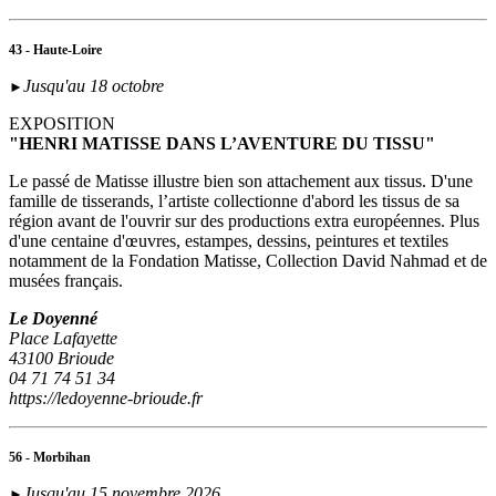
43 - Haute-Loire
Jusqu'au 18 octobre
►
EXPOSITION
"HENRI MATISSE DANS L’AVENTURE DU TISSU"
Le passé de Matisse illustre bien son attachement aux tissus. D'une
famille de tisserands, l’artiste collectionne d'abord les tissus de sa
région avant de l'ouvrir sur des productions extra européennes. Plus
d'une centaine d'œuvres, estampes, dessins, peintures et textiles
notamment de la Fondation Matisse, Collection David Nahmad et de
musées français.
Le Doyenné
Place Lafayette
43100 Brioude
04 71 74 51 34
https://ledoyenne-brioude.fr
56 - Morbihan
Jusqu'au 15 novembre 2026
►