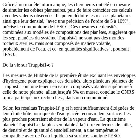
Grâce à un modèle informatique, les chercheurs ont été en mesure
de simuler les orbites planétaires, puis de faire coïncider ces calculs
avec les valeurs observées. Ils pu en déduire les masses planétaires
ainsi que leur densité, "avec une précision de l'ordre de 5 à 10%",
précise le communiqué de l'ESO. "Ces mesures de densités,
combinées aux modèles de compositions des planètes, suggèrent que
les sept planètes du système Trappist-1 ne sont pas des mondes
rocheux stériles, mais sont composés de matière volatile,
probablement de l'eau, et ce, en quantités significatives", poursuit
l'ESO.
De la vie sur Trappist1-e ?
Les mesures de Hubble de la première étude excluant les enveloppes
d'hydrogène pour expliquer ces densités, alors plusieurs planètes de
Trappist-1 ont une teneur en eau et composés volatiles supérieure à
celle de notre planète, allant jusqu'à 5% en masse, conclue le CNRS
-qui a participé aux recherches-, dans un communiqué.
Selon les résultats Trappist-1f, g et h sont suffisamment éloignées de
leur étoile hôte pour que de l'eau glacée recouvre leur surface. Les
plus proches pourraient abriter de la vapeur d'eau. La quatrième
planète Trappist1-e, la plus semblable à la Terre en termes de taille,
de densité et de quantité d'ensoleillement, a une température
compatible avec de l'eau liquide à sa surface, souligne l'ESO.