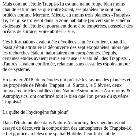
Mais comme l'étoile Trappist-1a est une naine rouge bien moins
chaude et lumineuse que notre Soleil, ses planètes ne sont pas
brûlées comme Mercure. Mieux, au moins trois planètes -Trappist-
1e, f et g- se trouvent dans la zone habitable [en vert sur le schéma
ci-dessus] de l'étoile et pourraient donc être tempérées, posséder des
océans de surface, voire abriter la vie.
Ces informations avaient été dévoilées l'année dernière, quand la
Nasa s'était attribuée la découverte des sept exoplanètes -alors que
les recherches étaient majoritairement européennes. Depuis,
certaines études avaient remis en cause la viabilité "des Trappists",
d'autres l'avaient confirmée, relançant sans cesse les espoirs autour
de ce système.
En janvier 2018, deux études ont précisé les rayons des planètes et
les propriétés de l'étoile Trappist-1a. Surtout, le 5 février, deux
nouveaux articles publiés dans Nature Astronomy et Astronomy &
Astrophysics, ont confirmé tout le bien que l'on pense du système
Trappist-1.
La quête de l'hydrogène fait plouf
Dans l'étude publiée dans Nature Astornomy, les chercheurs ont
essayé de découvrir la composition des atmosphères de Trappist-1d,
e f et g grâce au télescope spatial Hubble. Leur but était de