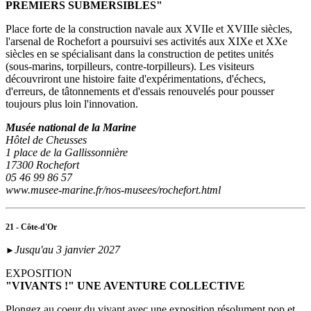
PREMIERS SUBMERSIBLES"
Place forte de la construction navale aux XVIIe et XVIIIe siècles,
l'arsenal de Rochefort a poursuivi ses activités aux XIXe et XXe
siècles en se spécialisant dans la construction de petites unités
(sous‑marins, torpilleurs, contre-torpilleurs). Les visiteurs
découvriront une histoire faite d'expérimentations, d'échecs,
d'erreurs, de tâtonnements et d'essais renouvelés pour pousser
toujours plus loin l'innovation.
Musée national de la Marine
Hôtel de Cheusses
1 place de la Gallissonnière
17300 Rochefort
05 46 99 86 57
www.musee-marine.fr/nos-musees/rochefort.html
21 - Côte-d'Or
Jusqu'au 3 janvier 2027
►
EXPOSITION
"VIVANTS !" UNE AVENTURE COLLECTIVE
Plongez au coeur du vivant avec une exposition résolument pop et