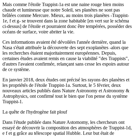
Mais comme l'étoile Trappist-1a est une naine rouge bien moins
chaude et lumineuse que notre Soleil, ses planètes ne sont pas
brûlées comme Mercure. Mieux, au moins trois planètes -Trappist-
1e, f et g- se trouvent dans la zone habitable [en vert sur le schéma
ci-dessus] de l'étoile et pourraient donc être tempérées, posséder des
océans de surface, voire abriter la vie.
Ces informations avaient été dévoilées l'année dernière, quand la
Nasa s'était attribuée la découverte des sept exoplanètes -alors que
les recherches étaient majoritairement européennes. Depuis,
certaines études avaient remis en cause la viabilité "des Trappists",
d'autres l'avaient confirmée, relançant sans cesse les espoirs autour
de ce système.
En janvier 2018, deux études ont précisé les rayons des planètes et
les propriétés de l'étoile Trappist-1a. Surtout, le 5 février, deux
nouveaux articles publiés dans Nature Astronomy et Astronomy &
Astrophysics, ont confirmé tout le bien que l'on pense du système
Trappist-1.
La quête de l'hydrogène fait plouf
Dans l'étude publiée dans Nature Astornomy, les chercheurs ont
essayé de découvrir la composition des atmosphères de Trappist-1d,
e f et g grâce au télescope spatial Hubble. Leur but était de