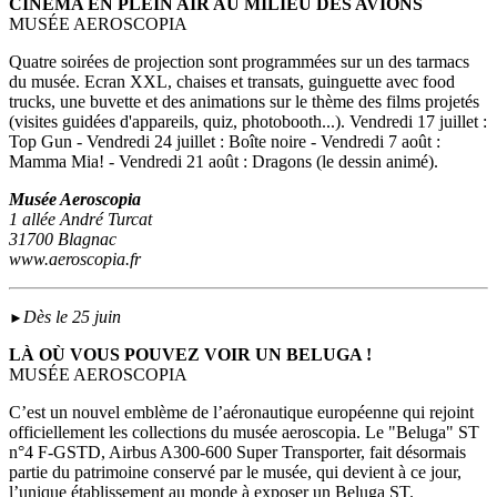
CINÉMA EN PLEIN AIR AU MILIEU DES AVIONS
MUSÉE AEROSCOPIA
Quatre soirées de projection sont programmées sur un des tarmacs
du musée. Ecran XXL, chaises et transats, guinguette avec food
trucks, une buvette et des animations sur le thème des films projetés
(visites guidées d'appareils, quiz, photobooth...). Vendredi 17 juillet :
Top Gun - Vendredi 24 juillet : Boîte noire - Vendredi 7 août :
Mamma Mia! - Vendredi 21 août : Dragons (le dessin animé).
Musée Aeroscopia
1 allée André Turcat
31700 Blagnac
www.aeroscopia.fr
Dès le 25 juin
►
LÀ OÙ VOUS POUVEZ VOIR UN BELUGA !
MUSÉE AEROSCOPIA
C’est un nouvel emblème de l’aéronautique européenne qui rejoint
officiellement les collections du musée aeroscopia. Le "Beluga" ST
n°4 F-GSTD, Airbus A300-600 Super Transporter, fait désormais
partie du patrimoine conservé par le musée, qui devient à ce jour,
l’unique établissement au monde à exposer un Beluga ST.