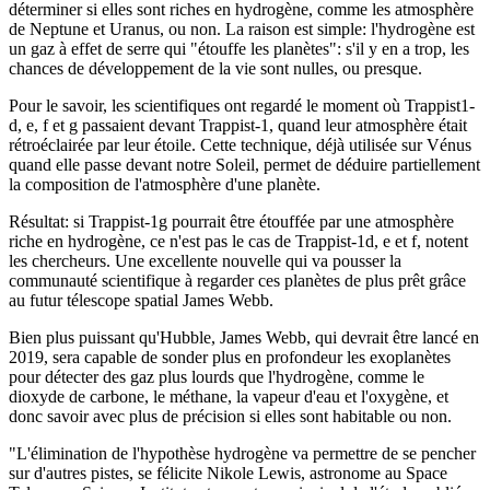
déterminer si elles sont riches en hydrogène, comme les atmosphère
de Neptune et Uranus, ou non. La raison est simple: l'hydrogène est
un gaz à effet de serre qui "étouffe les planètes": s'il y en a trop, les
chances de développement de la vie sont nulles, ou presque.
Pour le savoir, les scientifiques ont regardé le moment où Trappist1-
d, e, f et g passaient devant Trappist-1, quand leur atmosphère était
rétroéclairée par leur étoile. Cette technique, déjà utilisée sur Vénus
quand elle passe devant notre Soleil, permet de déduire partiellement
la composition de l'atmosphère d'une planète.
Résultat: si Trappist-1g pourrait être étouffée par une atmosphère
riche en hydrogène, ce n'est pas le cas de Trappist-1d, e et f, notent
les chercheurs. Une excellente nouvelle qui va pousser la
communauté scientifique à regarder ces planètes de plus prêt grâce
au futur télescope spatial James Webb.
Bien plus puissant qu'Hubble, James Webb, qui devrait être lancé en
2019, sera capable de sonder plus en profondeur les exoplanètes
pour détecter des gaz plus lourds que l'hydrogène, comme le
dioxyde de carbone, le méthane, la vapeur d'eau et l'oxygène, et
donc savoir avec plus de précision si elles sont habitable ou non.
"L'élimination de l'hypothèse hydrogène va permettre de se pencher
sur d'autres pistes, se félicite Nikole Lewis, astronome au Space