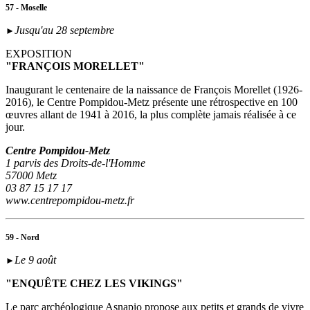
57 - Moselle
Jusqu'au 28 septembre
►
EXPOSITION
"FRANÇOIS MORELLET"
Inaugurant le centenaire de la naissance de François Morellet (1926-
2016), le Centre Pompidou-Metz présente une rétrospective en 100
œuvres allant de 1941 à 2016, la plus complète jamais réalisée à ce
jour.
Centre Pompidou-Metz
1 parvis des Droits-de-l'Homme
57000 Metz
03 87 15 17 17
www.centrepompidou-metz.fr
59 - Nord
Le 9 août
►
"ENQUÊTE CHEZ LES VIKINGS"
Le parc archéologique Asnapio propose aux petits et grands de vivre