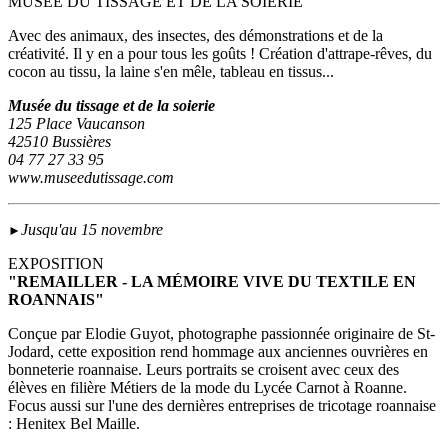
MUSÉE DU TISSAGE ET DE LA SOIERIE
Avec des animaux, des insectes, des démonstrations et de la
créativité. Il y en a pour tous les goûts ! Création d'attrape-rêves, du
cocon au tissu, la laine s'en mêle, tableau en tissus...
Musée du tissage et de la soierie
125 Place Vaucanson
42510 Bussières
04 77 27 33 95
www.museedutissage.com
Jusqu'au 15 novembre
►
EXPOSITION
"REMAILLER - LA MÉMOIRE VIVE DU TEXTILE EN
ROANNAIS"
Conçue par Elodie Guyot, photographe passionnée originaire de St-
Jodard, cette exposition rend hommage aux anciennes ouvrières en
bonneterie roannaise. Leurs portraits se croisent avec ceux des
élèves en filière Métiers de la mode du Lycée Carnot à Roanne.
Focus aussi sur l'une des dernières entreprises de tricotage roannaise
: Henitex Bel Maille.