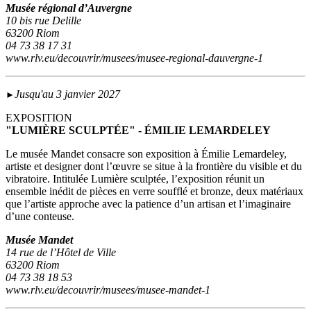
Musée régional d’Auvergne
10 bis rue Delille
63200 Riom
04 73 38 17 31
www.rlv.eu/decouvrir/musees/musee-regional-dauvergne-1
Jusqu'au 3 janvier 2027
►
EXPOSITION
"LUMIÈRE SCULPTÉE" - ÉMILIE LEMARDELEY
Le musée Mandet consacre son exposition à Émilie Lemardeley,
artiste et designer dont l’œuvre se situe à la frontière du visible et du
vibratoire. Intitulée Lumière sculptée, l’exposition réunit un
ensemble inédit de pièces en verre soufflé et bronze, deux matériaux
que l’artiste approche avec la patience d’un artisan et l’imaginaire
d’une conteuse.
Musée Mandet
14 rue de l’Hôtel de Ville
63200 Riom
04 73 38 18 53
www.rlv.eu/decouvrir/musees/musee-mandet-1