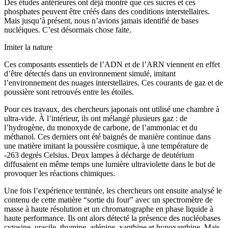
Des études antérieures ont déjà montré que ces sucres et ces
phosphates peuvent être créés dans des conditions interstellaires.
Mais jusqu’à présent, nous n’avions jamais identifié de bases
nucléiques. C’est désormais chose faite.
Imiter la nature
Ces composants essentiels de l’ADN et de l’ARN viennent en effet
d’être détectés dans un environnement simulé, imitant
l’environnement des nuages interstellaires. Ces courants de gaz et de
poussière sont retrouvés entre les étoiles.
Pour ces travaux, des chercheurs japonais ont utilisé une chambre à
ultra-vide. À l’intérieur, ils ont mélangé plusieurs gaz : de
l’hydrogène, du monoxyde de carbone, de l’ammoniac et du
méthanol. Ces derniers ont été baignés de manière continue dans
une matière imitant la poussière cosmique, à une température de
-263 degrés Celsius. Deux lampes à décharge de deutérium
diffusaient en même temps une lumière ultraviolette dans le but de
provoquer les réactions chimiques.
Une fois l’expérience terminée, les chercheurs ont ensuite analysé le
contenu de cette matière “sortie du four” avec un spectromètre de
masse à haute résolution et un chromatographe en phase liquide à
haute performance. Ils ont alors détecté la présence des nucléobases
cytosine, uracile, thymine, adénine, xanthine et hypoxanthine. Mais