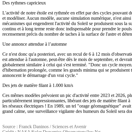
Des rythmes capricieux
L'activité de notre étoile est rythmée en effet par des cycles pouvant du
et modéliser. Aucun modèle, aucune simulation numérique, n'est ainsi 
mécanismes qui engendrent l'activité du Soleil se produisent sous la su
continu et à long terme reste donc indispensable pour prendre le pouls
recensement précis du nombre de taches à la surface de l'astre et détent
Une annonce attendue à l’automne
Ce n'est donc qu'a posteriori, avec un recul de 6 à 12 mois d'observat
est attendue à l'automne, peut-être dès le mois de septembre, et devrai
globalement similaire à celui qui s'est terminé. "Donc un cycle moyen
d'hibernation prolongée, comme les grands minima qui se produisent t
annoncent le démarrage d'un vrai cycle."
Des jets de matière filant à 1.000 km/s
Ces mêmes modèles prévoient un pic d'activité entre 2023 et 2026, plu
particulièrement impressionnantes, libérant des jets de matière filant
les réseaux électriques ! En 1989, un tel "orage géomagnétique" avai
grand calme, une surveillance vigilante des humeurs du Soleil sera do
Source : Franck Daninos / Sciences et Avenir
Crédit : NASA/Solar Dynamics Observatory/Joy Ng