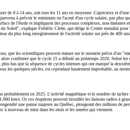
rer de 8 à 14 ans, soit tous les 11 ans en moyenne. Capricieux et d'une gr
parvenu à prévoir le minimum ou l'acmé d'un cycle solaire, pas plus que
rface de l'étoile et impliquent des processus complexes, non-linéaires et 
 du Soleil", explique Frédéric Clette, qui dirige le Centre mondial pour 
eur du plus long enregistrement de l'activité solaire sur près de 400 ans
ions, que les scientifiques peuvent statuer sur le moment précis d'un "m
t alors confirmer que le cycle 25 a débuté au printemps 2020. Selon les 
, plus bas que la séquence de cycles intenses qui ont marqué la deuxièm
ous les quelques siècles, est cependant hautement improbable, au moins 
s probablement en 2025. L'activité magnétique et le nombre de taches so
 à 1.000 km/s. Or ces éruptions peuvent brouiller les liaisons radios à
t engendré une panne majeure au Québec, plongeant des millions de pers
nc à nouveau de mise dans les mois et les années qui viennent.