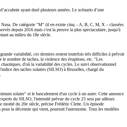
 d’accalmie ayant duré plusieurs années. Le scénario d’une
a Nasa. De catégorie "M" (il en existe cinq – A, B, C, M, X – classées
bservés depuis 2016 mais c'est la preuve la plus spectaculaire, jusqu'à
tant au milieu du 18e siècle.
ande variabilité, ces derniers restent toutefois très difficiles à prévoir
 le nombre de taches, la violence des éruptions, etc. "Les
chaotiques, d'où la variabilité des cycles. Le suivi observationnel
l'indice des taches solaires (SILSO) à Bruxelles, chargé du
.
inimum solaire" et le basculement d'un cycle à un autre. Cette annonce
experts du SILSO, l'intensité prévue du cycle 25 sera par ailleurs
e moitié du 20e siècle, précise Frédéric Clette. Un épisode
pour la décennie qui vient, poursuit l'astronome. Tous les modèles