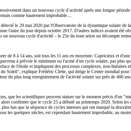
gressivement dans un nouveau cycle d’activité après une longue période
désormais comme hautement improbable…
 détecté le 29 mai 2020 par l'Observatoire de la dynamique solaire de l
connue l'astre du jour depuis octobre 2017. D'autres indices avaient été o
dans un nouveau cycle d'activité – le 25e du nom selon un décompte remon
rer de 8 à 14 ans, soit tous les 11 ans en moyenne. Capricieux et d'une gr
parvenu à prévoir le minimum ou l'acmé d'un cycle solaire, pas plus que
rface de l'étoile et impliquent des processus complexes, non-linéaires et 
 du Soleil", explique Frédéric Clette, qui dirige le Centre mondial pour 
eur du plus long enregistrement de l'activité solaire sur près de 400 ans
ions, que les scientifiques peuvent statuer sur le moment précis d'un "m
t alors confirmer que le cycle 25 a débuté au printemps 2020. Selon les 
, plus bas que la séquence de cycles intenses qui ont marqué la deuxièm
ous les quelques siècles, est cependant hautement improbable, au moins 