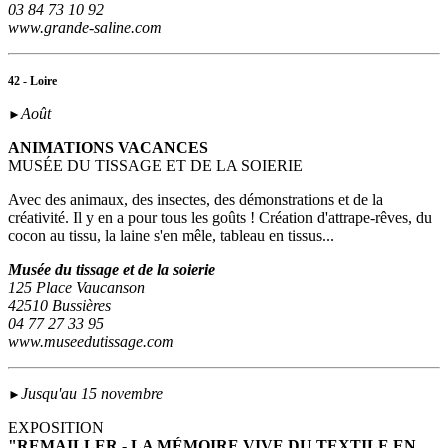
03 84 73 10 92
www.grande-saline.com
42 - Loire
Août
►
ANIMATIONS VACANCES
MUSÉE DU TISSAGE ET DE LA SOIERIE
Avec des animaux, des insectes, des démonstrations et de la
créativité. Il y en a pour tous les goûts ! Création d'attrape-rêves, du
cocon au tissu, la laine s'en mêle, tableau en tissus...
Musée du tissage et de la soierie
125 Place Vaucanson
42510 Bussières
04 77 27 33 95
www.museedutissage.com
Jusqu'au 15 novembre
►
EXPOSITION
"REMAILLER - LA MÉMOIRE VIVE DU TEXTILE EN