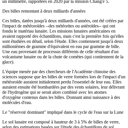
un millimètre, rapportées en 2020 par la mission Chang'e 5.
Des billes remontant à deux milliards d'années
Ces billes, datées jusqu'à deux milliards d'années, ont été créées par
l'impact de météoroïdes --des météorites ou astéroïdes-- qui ont
fondu le matériau lunaire. Les missions lunaires américaines en
avaient rapporté des échantillons, mais c'est la première fois qu'elles
sont étudiées en détail, selon l'étude. Elles contiennent jusqu'à deux
millionièmes de gramme d'équivalent en eau par gramme de bille.
Une eau provenant de processus différents de celle résultant d'un
volcanisme lunaire ou de la chute de comètes (qui contiennent de la
glace).
L'équipe menée par des chercheurs de l'Académie chinoise des
sciences suppose que les billes de verre formées lors de l'impact d'un
météoroïde auraient initialement perdu l'essentiel de leur eau. Elles
auraient ensuite été bombardées par des vents solaires, leur délivrant
de l'hydrogène qui se serait alors combiné avec les atomes
d'oxygène contenus dans les billes. Donnant ainsi naissance à des
molécules d'eau.
Le "réservoir dominant" impliqué dans le cycle de l'eau sur la Lune
Le sol lunaire est composé à hauteur de 3 à 5% de billes de verre,
selon des estimations basées sur l'étude des échantillons de sol