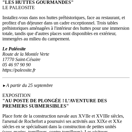
"LES HUTTES GOURMANDES"
LE PALEOSITE
Installez-vous dans nos huttes préhistoriques, face au restaurant, et
profitez d'un déjeuner dans un cadre exceptionnel. Trois tables
préhistoriques aménagées à l'intérieur des huttes pour une immersion
totale, tandis que d'autres places sont disponibles en extérieur,
immergées au milieu du campement.
Le Paléosite
Route de la Montée Verte
17770 Saint-Césaire
05 46 97 90 90
https://paleosite.fr
A partir du 25 septembre
►
EXPOSITION
"AU POSTE DE PLONGÉE ! L’AVENTURE DES
PREMIERS SUBMERSIBLES"
Place forte de la construction navale aux XVIIe et XVIIIe siècles,
l'arsenal de Rochefort a poursuivi ses activités aux XIXe et XXe
siècles en se spécialisant dans la construction de petites unités
(sous‑marins, torpilleurs, contre-torpilleurs). Les visiteurs