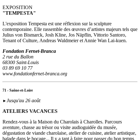
EXPOSITION
"TEMPESTA"
L'exposition Tempesta est une réflexion sur la sculpture
contemporaine. Elle rassemble des œuvres d’artistes majeurs tels que
Julius von Bismarck, Josh Kline, Jos Näpflin, Vittorio Santoro,
Tenant of Culture, Andreas Waldmeier et Annie Wan Lai-kuen.
Fondation Fernet-Branca
2 rue du Ballon
68300 Saint-Louis
03 89 69 10 77
www.fondationfernet-branca.org
71 - Saône-et-Loire
Jusqu'au 26 août
►
ATELIERS VACANCES
Rendez-vous à la Maison du Charolais à Charolles. Parcours
aventure, chasse au trésor ou visite audioguidée du musée,
dégustation de viande charolaise, atelier de cuisine, atelier artistique,
balade dans le bocage... Il y a tant à faire pour passer du bon temps