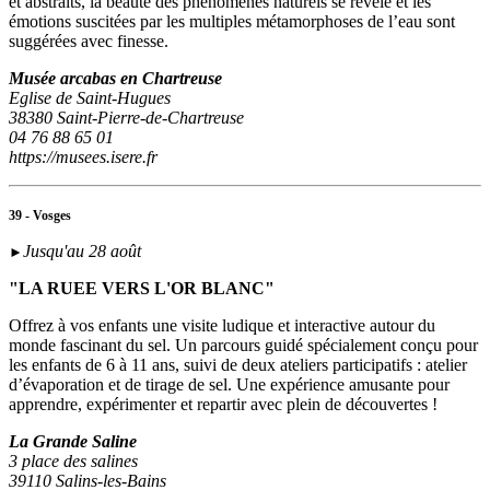
et abstraits, la beauté des phénomènes naturels se révèle et les
émotions suscitées par les multiples métamorphoses de l’eau sont
suggérées avec finesse.
Musée arcabas en Chartreuse
Eglise de Saint-Hugues
38380 Saint-Pierre-de-Chartreuse
04 76 88 65 01
https://musees.isere.fr
39 - Vosges
Jusqu'au 28 août
►
"LA RUEE VERS L'OR BLANC"
Offrez à vos enfants une visite ludique et interactive autour du
monde fascinant du sel. Un parcours guidé spécialement conçu pour
les enfants de 6 à 11 ans, suivi de deux ateliers participatifs : atelier
d’évaporation et de tirage de sel. Une expérience amusante pour
apprendre, expérimenter et repartir avec plein de découvertes !
La Grande Saline
3 place des salines
39110 Salins-les-Bains