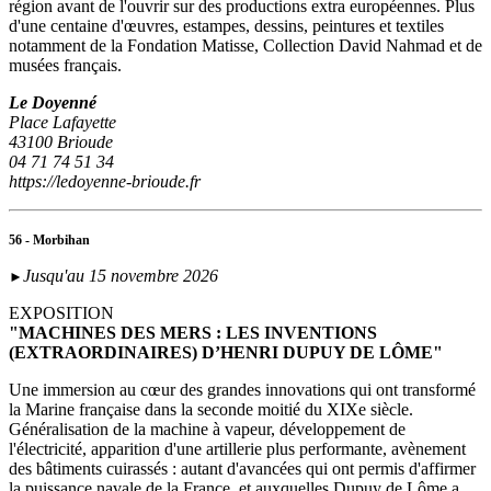
région avant de l'ouvrir sur des productions extra européennes. Plus
d'une centaine d'œuvres, estampes, dessins, peintures et textiles
notamment de la Fondation Matisse, Collection David Nahmad et de
musées français.
Le Doyenné
Place Lafayette
43100 Brioude
04 71 74 51 34
https://ledoyenne-brioude.fr
56 - Morbihan
Jusqu'au 15 novembre 2026
►
EXPOSITION
"MACHINES DES MERS : LES INVENTIONS
(EXTRAORDINAIRES) D’HENRI DUPUY DE LÔME"
Une immersion au cœur des grandes innovations qui ont transformé
la Marine française dans la seconde moitié du XIXe siècle.
Généralisation de la machine à vapeur, développement de
l'électricité, apparition d'une artillerie plus performante, avènement
des bâtiments cuirassés : autant d'avancées qui ont permis d'affirmer
la puissance navale de la France, et auxquelles Dupuy de Lôme a