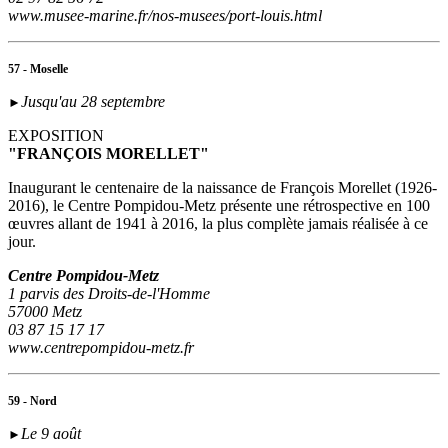
www.musee-marine.fr/nos-musees/port-louis.html
57 - Moselle
Jusqu'au 28 septembre
►
EXPOSITION
"FRANÇOIS MORELLET"
Inaugurant le centenaire de la naissance de François Morellet (1926-
2016), le Centre Pompidou-Metz présente une rétrospective en 100
œuvres allant de 1941 à 2016, la plus complète jamais réalisée à ce
jour.
Centre Pompidou-Metz
1 parvis des Droits-de-l'Homme
57000 Metz
03 87 15 17 17
www.centrepompidou-metz.fr
59 - Nord
Le 9 août
►