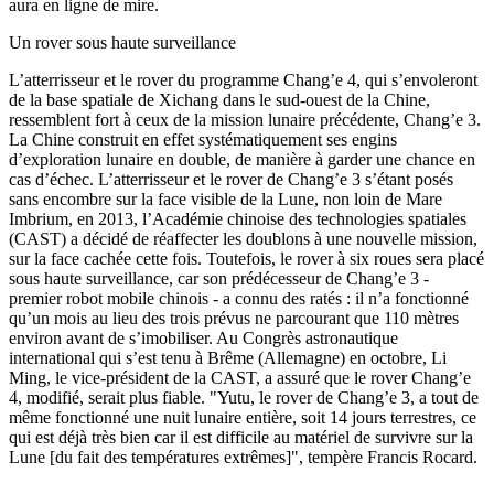
aura en ligne de mire.
Un rover sous haute surveillance
L’atterrisseur et le rover du programme Chang’e 4, qui s’envoleront
de la base spatiale de Xichang dans le sud-ouest de la Chine,
ressemblent fort à ceux de la mission lunaire précédente, Chang’e 3.
La Chine construit en effet systématiquement ses engins
d’exploration lunaire en double, de manière à garder une chance en
cas d’échec. L’atterrisseur et le rover de Chang’e 3 s’étant posés
sans encombre sur la face visible de la Lune, non loin de Mare
Imbrium, en 2013, l’Académie chinoise des technologies spatiales
(CAST) a décidé de réaffecter les doublons à une nouvelle mission,
sur la face cachée cette fois. Toutefois, le rover à six roues sera placé
sous haute surveillance, car son prédécesseur de Chang’e 3 -
premier robot mobile chinois - a connu des ratés : il n’a fonctionné
qu’un mois au lieu des trois prévus ne parcourant que 110 mètres
environ avant de s’imobiliser. Au Congrès astronautique
international qui s’est tenu à Brême (Allemagne) en octobre, Li
Ming, le vice-président de la CAST, a assuré que le rover Chang’e
4, modifié, serait plus fiable. "Yutu, le rover de Chang’e 3, a tout de
même fonctionné une nuit lunaire entière, soit 14 jours terrestres, ce
qui est déjà très bien car il est difficile au matériel de survivre sur la
Lune [du fait des températures extrêmes]", tempère Francis Rocard.