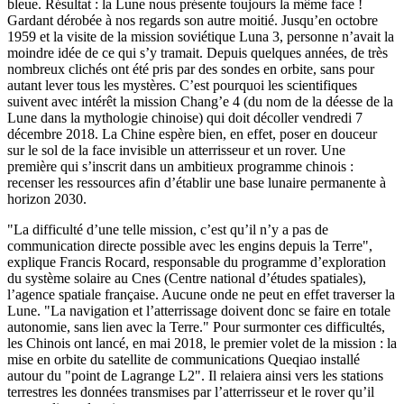
bleue. Résultat : la Lune nous présente toujours la même face !
Gardant dérobée à nos regards son autre moitié. Jusqu’en octobre
1959 et la visite de la mission soviétique Luna 3, personne n’avait la
moindre idée de ce qui s’y tramait. Depuis quelques années, de très
nombreux clichés ont été pris par des sondes en orbite, sans pour
autant lever tous les mystères. C’est pourquoi les scientifiques
suivent avec intérêt la mission Chang’e 4 (du nom de la déesse de la
Lune dans la mythologie chinoise) qui doit décoller vendredi 7
décembre 2018. La Chine espère bien, en effet, poser en douceur
sur le sol de la face invisible un atterrisseur et un rover. Une
première qui s’inscrit dans un ambitieux programme chinois :
recenser les ressources afin d’établir une base lunaire permanente à
horizon 2030.
"La difficulté d’une telle mission, c’est qu’il n’y a pas de
communication directe possible avec les engins depuis la Terre",
explique Francis Rocard, responsable du programme d’exploration
du système solaire au Cnes (Centre national d’études spatiales),
l’agence spatiale française. Aucune onde ne peut en effet traverser la
Lune. "La navigation et l’atterrissage doivent donc se faire en totale
autonomie, sans lien avec la Terre." Pour surmonter ces difficultés,
les Chinois ont lancé, en mai 2018, le premier volet de la mission : la
mise en orbite du satellite de communications Queqiao installé
autour du "point de Lagrange L2". Il relaiera ainsi vers les stations
terrestres les données transmises par l’atterrisseur et le rover qu’il