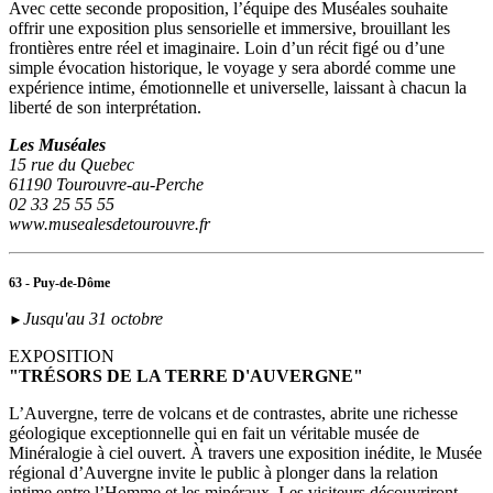
Avec cette seconde proposition, l’équipe des Muséales souhaite
offrir une exposition plus sensorielle et immersive, brouillant les
frontières entre réel et imaginaire. Loin d’un récit figé ou d’une
simple évocation historique, le voyage y sera abordé comme une
expérience intime, émotionnelle et universelle, laissant à chacun la
liberté de son interprétation.
Les Muséales
15 rue du Quebec
61190 Tourouvre-au-Perche
02 33 25 55 55
www.musealesdetourouvre.fr
63 - Puy-de-Dôme
Jusqu'au 31 octobre
►
EXPOSITION
"TRÉSORS DE LA TERRE D'AUVERGNE"
L’Auvergne, terre de volcans et de contrastes, abrite une richesse
géologique exceptionnelle qui en fait un véritable musée de
Minéralogie à ciel ouvert. À travers une exposition inédite, le Musée
régional d’Auvergne invite le public à plonger dans la relation
intime entre l’Homme et les minéraux. Les visiteurs découvriront