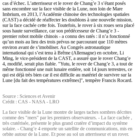
cas d’échec. L’atterrisseur et le rover de Chang’e 3 s’étant posés
sans encombre sur la face visible de la Lune, non loin de Mare
Imbrium, en 2013, l’Académie chinoise des technologies spatiales
(CAST) a décidé de réaffecter les doublons à une nouvelle mission,
sur la face cachée cette fois. Toutefois, le rover à six roues sera placé
sous haute surveillance, car son prédécesseur de Chang’e 3 -
premier robot mobile chinois - a connu des ratés : il n’a fonctionné
qu’un mois au lieu des trois prévus ne parcourant que 110 mètres
environ avant de s’imobiliser. Au Congrès astronautique
international qui s’est tenu à Brême (Allemagne) en octobre, Li
Ming, le vice-président de la CAST, a assuré que le rover Chang’e
4, modifié, serait plus fiable. "Yutu, le rover de Chang’e 3, a tout de
même fonctionné une nuit lunaire entière, soit 14 jours terrestres, ce
qui est déjà très bien car il est difficile au matériel de survivre sur la
Lune [du fait des températures extrêmes]", tempère Francis Rocard.
Source : Sciences et Avenir
Crédit : CAS - NASA - LRO
La face visible de la Lune montre de larges taches sombres décrites
comme des "mers" par les premiers observateurs. - La face cachée ,
très cratérisée, présente le plus grand cratère d’impact du système
solaire. - Chang’e 4 emporte un satellite de communications, mis en
orbite autour de la Lune. Et pose au sol un atterrisseur et un rover.