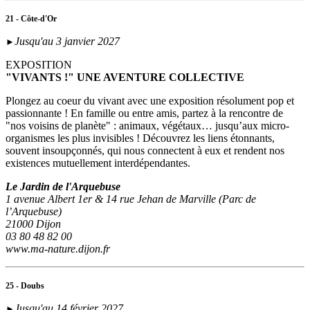
21 - Côte-d'Or
Jusqu'au 3 janvier 2027
►
EXPOSITION
"VIVANTS !" UNE AVENTURE COLLECTIVE
Plongez au coeur du vivant avec une exposition résolument pop et
passionnante ! En famille ou entre amis, partez à la rencontre de
"nos voisins de planète" : animaux, végétaux… jusqu’aux micro-
organismes les plus invisibles ! Découvrez les liens étonnants,
souvent insoupçonnés, qui nous connectent à eux et rendent nos
existences mutuellement interdépendantes.
Le Jardin de l'Arquebuse
1 avenue Albert 1er & 14 rue Jehan de Marville (Parc de
l’Arquebuse)
21000 Dijon
03 80 48 82 00
www.ma-nature.dijon.fr
25 - Doubs
Jusqu'au 14 février 2027
►