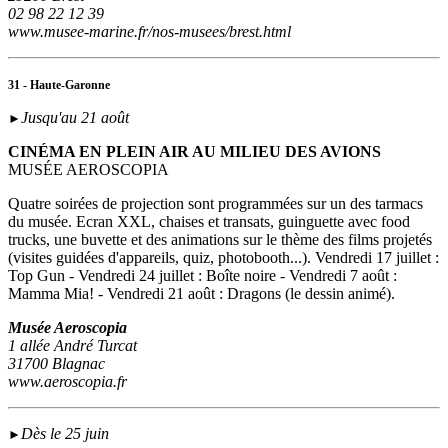
02 98 22 12 39
www.musee-marine.fr/nos-musees/brest.html
31 - Haute-Garonne
Jusqu'au 21 août
►
CINÉMA EN PLEIN AIR AU MILIEU DES AVIONS
MUSÉE AEROSCOPIA
Quatre soirées de projection sont programmées sur un des tarmacs
du musée. Ecran XXL, chaises et transats, guinguette avec food
trucks, une buvette et des animations sur le thème des films projetés
(visites guidées d'appareils, quiz, photobooth...). Vendredi 17 juillet :
Top Gun - Vendredi 24 juillet : Boîte noire - Vendredi 7 août :
Mamma Mia! - Vendredi 21 août : Dragons (le dessin animé).
Musée Aeroscopia
1 allée André Turcat
31700 Blagnac
www.aeroscopia.fr
Dès le 25 juin
►