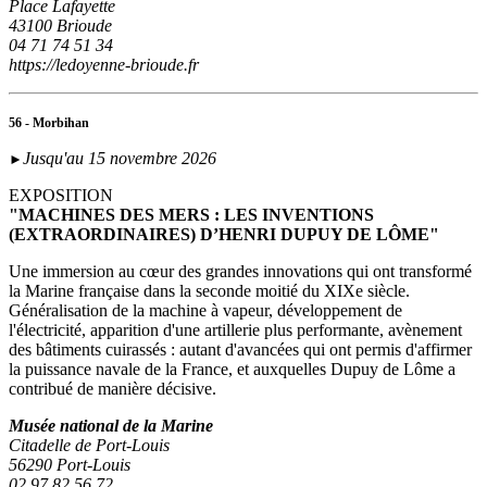
Place Lafayette
43100 Brioude
04 71 74 51 34
https://ledoyenne-brioude.fr
56 - Morbihan
Jusqu'au 15 novembre 2026
►
EXPOSITION
"MACHINES DES MERS : LES INVENTIONS
(EXTRAORDINAIRES) D’HENRI DUPUY DE LÔME"
Une immersion au cœur des grandes innovations qui ont transformé
la Marine française dans la seconde moitié du XIXe siècle.
Généralisation de la machine à vapeur, développement de
l'électricité, apparition d'une artillerie plus performante, avènement
des bâtiments cuirassés : autant d'avancées qui ont permis d'affirmer
la puissance navale de la France, et auxquelles Dupuy de Lôme a
contribué de manière décisive.
Musée national de la Marine
Citadelle de Port-Louis
56290 Port-Louis
02 97 82 56 72