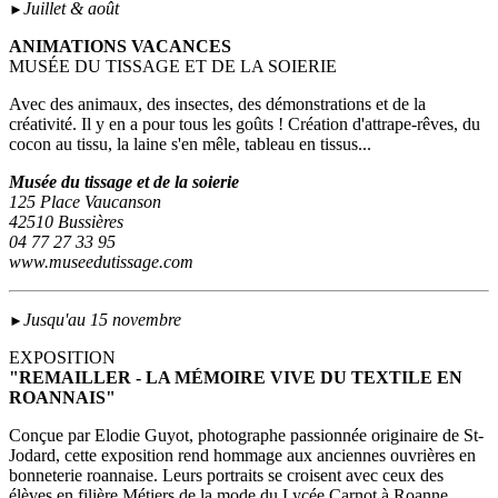
Juillet & août
►
ANIMATIONS VACANCES
MUSÉE DU TISSAGE ET DE LA SOIERIE
Avec des animaux, des insectes, des démonstrations et de la
créativité. Il y en a pour tous les goûts ! Création d'attrape-rêves, du
cocon au tissu, la laine s'en mêle, tableau en tissus...
Musée du tissage et de la soierie
125 Place Vaucanson
42510 Bussières
04 77 27 33 95
www.museedutissage.com
Jusqu'au 15 novembre
►
EXPOSITION
"REMAILLER - LA MÉMOIRE VIVE DU TEXTILE EN
ROANNAIS"
Conçue par Elodie Guyot, photographe passionnée originaire de St-
Jodard, cette exposition rend hommage aux anciennes ouvrières en
bonneterie roannaise. Leurs portraits se croisent avec ceux des
élèves en filière Métiers de la mode du Lycée Carnot à Roanne.