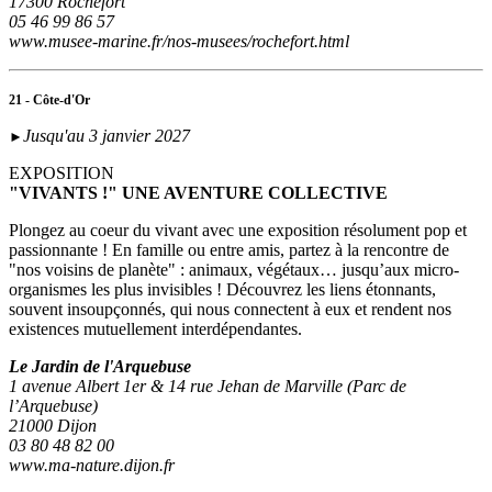
17300 Rochefort
05 46 99 86 57
www.musee-marine.fr/nos-musees/rochefort.html
21 - Côte-d'Or
Jusqu'au 3 janvier 2027
►
EXPOSITION
"VIVANTS !" UNE AVENTURE COLLECTIVE
Plongez au coeur du vivant avec une exposition résolument pop et
passionnante ! En famille ou entre amis, partez à la rencontre de
"nos voisins de planète" : animaux, végétaux… jusqu’aux micro-
organismes les plus invisibles ! Découvrez les liens étonnants,
souvent insoupçonnés, qui nous connectent à eux et rendent nos
existences mutuellement interdépendantes.
Le Jardin de l'Arquebuse
1 avenue Albert 1er & 14 rue Jehan de Marville (Parc de
l’Arquebuse)
21000 Dijon
03 80 48 82 00
www.ma-nature.dijon.fr