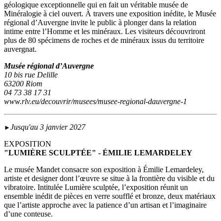
géologique exceptionnelle qui en fait un véritable musée de
Minéralogie à ciel ouvert. À travers une exposition inédite, le Musée
régional d’Auvergne invite le public à plonger dans la relation
intime entre l’Homme et les minéraux. Les visiteurs découvriront
plus de 80 spécimens de roches et de minéraux issus du territoire
auvergnat.
Musée régional d’Auvergne
10 bis rue Delille
63200 Riom
04 73 38 17 31
www.rlv.eu/decouvrir/musees/musee-regional-dauvergne-1
Jusqu'au 3 janvier 2027
►
EXPOSITION
"LUMIÈRE SCULPTÉE" - ÉMILIE LEMARDELEY
Le musée Mandet consacre son exposition à Émilie Lemardeley,
artiste et designer dont l’œuvre se situe à la frontière du visible et du
vibratoire. Intitulée Lumière sculptée, l’exposition réunit un
ensemble inédit de pièces en verre soufflé et bronze, deux matériaux
que l’artiste approche avec la patience d’un artisan et l’imaginaire
d’une conteuse.