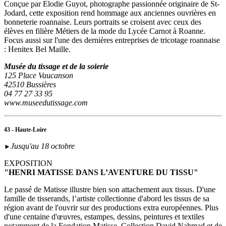
Conçue par Elodie Guyot, photographe passionnée originaire de St-
Jodard, cette exposition rend hommage aux anciennes ouvrières en
bonneterie roannaise. Leurs portraits se croisent avec ceux des
élèves en filière Métiers de la mode du Lycée Carnot à Roanne.
Focus aussi sur l'une des dernières entreprises de tricotage roannaise
: Henitex Bel Maille.
Musée du tissage et de la soierie
125 Place Vaucanson
42510 Bussières
04 77 27 33 95
www.museedutissage.com
43 - Haute-Loire
Jusqu'au 18 octobre
►
EXPOSITION
"HENRI MATISSE DANS L’AVENTURE DU TISSU"
Le passé de Matisse illustre bien son attachement aux tissus. D'une
famille de tisserands, l’artiste collectionne d'abord les tissus de sa
région avant de l'ouvrir sur des productions extra européennes. Plus
d'une centaine d'œuvres, estampes, dessins, peintures et textiles
notamment de la Fondation Matisse, Collection David Nahmad et de