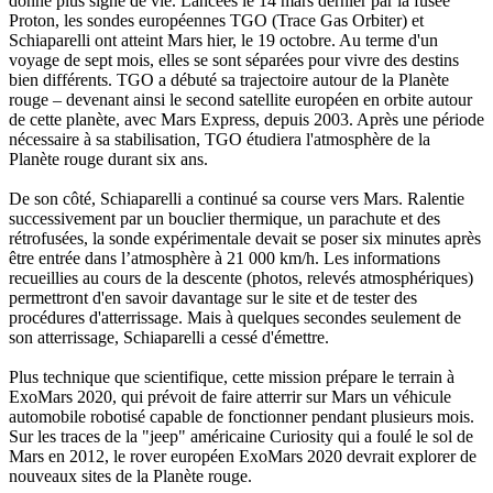
donne plus signe de vie. Lancées le 14 mars dernier par la fusée
Proton, les sondes européennes TGO (Trace Gas Orbiter) et
Schiaparelli ont atteint Mars hier, le 19 octobre. Au terme d'un
voyage de sept mois, elles se sont séparées pour vivre des destins
bien différents. TGO a débuté sa trajectoire autour de la Planète
rouge – devenant ainsi le second satellite européen en orbite autour
de cette planète, avec Mars Express, depuis 2003. Après une période
nécessaire à sa stabilisation, TGO étudiera l'atmosphère de la
Planète rouge durant six ans.
De son côté, Schiaparelli a continué sa course vers Mars. Ralentie
successivement par un bouclier thermique, un parachute et des
rétrofusées, la sonde expérimentale devait se poser six minutes après
être entrée dans l’atmosphère à 21 000 km/h. Les informations
recueillies au cours de la descente (photos, relevés atmosphériques)
permettront d'en savoir davantage sur le site et de tester des
procédures d'atterrissage. Mais à quelques secondes seulement de
son atterrissage, Schiaparelli a cessé d'émettre.
Plus technique que scientifique, cette mission prépare le terrain à
ExoMars 2020, qui prévoit de faire atterrir sur Mars un véhicule
automobile robotisé capable de fonctionner pendant plusieurs mois.
Sur les traces de la "jeep" américaine Curiosity qui a foulé le sol de
Mars en 2012, le rover européen ExoMars 2020 devrait explorer de
nouveaux sites de la Planète rouge.