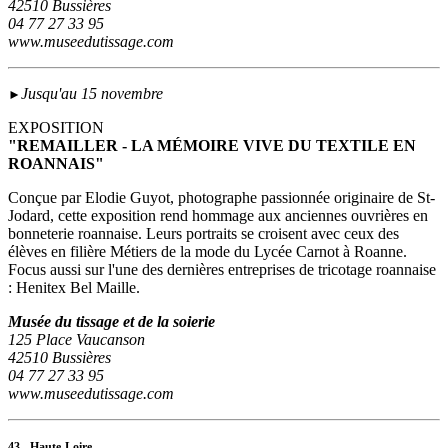
42510 Bussières
04 77 27 33 95
www.museedutissage.com
Jusqu'au 15 novembre
►
EXPOSITION
"REMAILLER - LA MÉMOIRE VIVE DU TEXTILE EN
ROANNAIS"
Conçue par Elodie Guyot, photographe passionnée originaire de St-
Jodard, cette exposition rend hommage aux anciennes ouvrières en
bonneterie roannaise. Leurs portraits se croisent avec ceux des
élèves en filière Métiers de la mode du Lycée Carnot à Roanne.
Focus aussi sur l'une des dernières entreprises de tricotage roannaise
: Henitex Bel Maille.
Musée du tissage et de la soierie
125 Place Vaucanson
42510 Bussières
04 77 27 33 95
www.museedutissage.com
43 - Haute-Loire