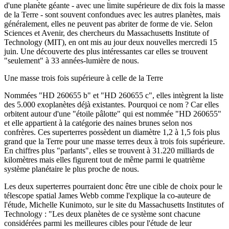
d'une planète géante - avec une limite supérieure de dix fois la masse
de la Terre - sont souvent confondues avec les autres planètes, mais
généralement, elles ne peuvent pas abriter de forme de vie. Selon
Sciences et Avenir, des chercheurs du Massachusetts Institute of
Technology (MIT), en ont mis au jour deux nouvelles mercredi 15
juin. Une découverte des plus intéressantes car elles se trouvent
"seulement" à 33 années-lumière de nous.
Une masse trois fois supérieure à celle de la Terre
Nommées "HD 260655 b" et "HD 260655 c", elles intègrent la liste
des 5.000 exoplanètes déjà existantes. Pourquoi ce nom ? Car elles
orbitent autour d'une "étoile pâlotte" qui est nommée "HD 260655"
et elle appartient à la catégorie des naines brunes selon nos
confrères. Ces superterres possèdent un diamètre 1,2 à 1,5 fois plus
grand que la Terre pour une masse terres deux à trois fois supérieure.
En chiffres plus "parlants", elles se trouvent à 31.220 milliards de
kilomètres mais elles figurent tout de même parmi le quatrième
système planétaire le plus proche de nous.
Les deux superterres pourraient donc être une cible de choix pour le
télescope spatial James Webb comme l'explique la co-auteure de
l'étude, Michelle Kunimoto, sur le site du Massachusetts Institutes of
Technology : "Les deux planètes de ce système sont chacune
considérées parmi les meilleures cibles pour l'étude de leur