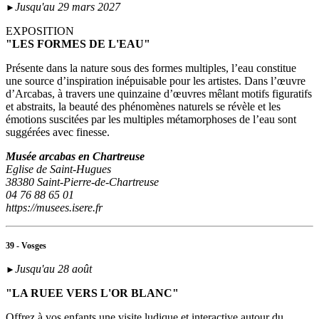
Jusqu'au 29 mars 2027
►
EXPOSITION
"LES FORMES DE L'EAU"
Présente dans la nature sous des formes multiples, l’eau constitue
une source d’inspiration inépuisable pour les artistes. Dans l’œuvre
d’Arcabas, à travers une quinzaine d’œuvres mêlant motifs figuratifs
et abstraits, la beauté des phénomènes naturels se révèle et les
émotions suscitées par les multiples métamorphoses de l’eau sont
suggérées avec finesse.
Musée arcabas en Chartreuse
Eglise de Saint-Hugues
38380 Saint-Pierre-de-Chartreuse
04 76 88 65 01
https://musees.isere.fr
39 - Vosges
Jusqu'au 28 août
►
"LA RUEE VERS L'OR BLANC"
Offrez à vos enfants une visite ludique et interactive autour du