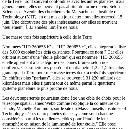
de la Terre - sont souvent confondues avec les autres planètes, mais
généralement, elles ne peuvent pas abriter de forme de vie. Selon
Sciences et Avenir, des chercheurs du Massachusetts Institute of
Technology (MIT), en ont mis au jour deux nouvelles mercredi 15
juin. Une découverte des plus intéressantes car elles se trouvent
"seulement" à 33 années-lumière de nous.
Une masse trois fois supérieure à celle de la Terre
Nommées "HD 260655 b" et "HD 260655 c", elles intègrent la liste
des 5.000 exoplanètes déjà existantes. Pourquoi ce nom ? Car elles
orbitent autour d'une "étoile pâlotte" qui est nommée "HD 260655"
et elle appartient à la catégorie des naines brunes selon nos
confrères. Ces superterres possèdent un diamètre 1,2 à 1,5 fois plus
grand que la Terre pour une masse terres deux à trois fois supérieure.
En chiffres plus "parlants", elles se trouvent à 31.220 milliards de
kilomètres mais elles figurent tout de même parmi le quatrième
système planétaire le plus proche de nous.
Les deux superterres pourraient donc être une cible de choix pour le
télescope spatial James Webb comme l'explique la co-auteure de
l'étude, Michelle Kunimoto, sur le site du Massachusetts Institutes of
Technology : "Les deux planètes de ce système sont chacune
considérées parmi les meilleures cibles pour l'étude de leur
atmosphère en raison de la luminosité de leur étoile." Elle pose