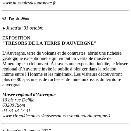
www.musealesdetourouvre.fr
63 - Puy-de-Dôme
Jusqu'au 31 octobre
►
EXPOSITION
"TRÉSORS DE LA TERRE D'AUVERGNE"
L’Auvergne, terre de volcans et de contrastes, abrite une richesse
géologique exceptionnelle qui en fait un véritable musée de
Minéralogie à ciel ouvert. À travers une exposition inédite, le Musée
régional d’Auvergne invite le public à plonger dans la relation
intime entre l’Homme et les minéraux. Les visiteurs découvriront
plus de 80 spécimens de roches et de minéraux issus du territoire
auvergnat.
Musée régional d’Auvergne
10 bis rue Delille
63200 Riom
04 73 38 17 31
www.rlv.eu/decouvrir/musees/musee-regional-dauvergne-1
Jusqu'au 3 janvier 2027