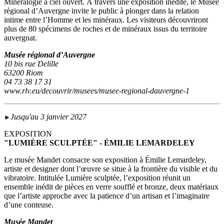
Minéralogie à ciel ouvert. À travers une exposition inédite, le Musée
régional d’Auvergne invite le public à plonger dans la relation
intime entre l’Homme et les minéraux. Les visiteurs découvriront
plus de 80 spécimens de roches et de minéraux issus du territoire
auvergnat.
Musée régional d’Auvergne
10 bis rue Delille
63200 Riom
04 73 38 17 31
www.rlv.eu/decouvrir/musees/musee-regional-dauvergne-1
Jusqu'au 3 janvier 2027
►
EXPOSITION
"LUMIÈRE SCULPTÉE" - ÉMILIE LEMARDELEY
Le musée Mandet consacre son exposition à Émilie Lemardeley,
artiste et designer dont l’œuvre se situe à la frontière du visible et du
vibratoire. Intitulée Lumière sculptée, l’exposition réunit un
ensemble inédit de pièces en verre soufflé et bronze, deux matériaux
que l’artiste approche avec la patience d’un artisan et l’imaginaire
d’une conteuse.
Musée Mandet