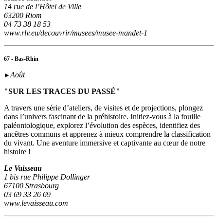
14 rue de l’Hôtel de Ville
63200 Riom
04 73 38 18 53
www.rlv.eu/decouvrir/musees/musee-mandet-1
67 - Bas-Rhin
Août
►
"SUR LES TRACES DU PASSÉ"
A travers une série d’ateliers, de visites et de projections, plongez
dans l’univers fascinant de la préhistoire. Initiez-vous à la fouille
paléontologique, explorez l’évolution des espèces, identifiez des
ancêtres communs et apprenez à mieux comprendre la classification
du vivant. Une aventure immersive et captivante au cœur de notre
histoire !
Le Vaisseau
1 bis rue Philippe Dollinger
67100 Strasbourg
03 69 33 26 69
www.levaisseau.com