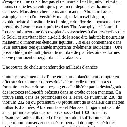
s'évapore ou ne cristallise pas et demeure à l'état liquide. Tel est du
moins ce que les scientifiques présument depuis des dizaines
d'années. Mais deux chercheurs américains – Abraham Loeb,
astrophysicien à l'université Harvard, et Manasvi Lingam,
exobiologiste à l'Institut de technologie de Floride – bousculent ce
prérequis. Leurs travaux publiés dans The Astrophysical Journal
Letters indiquent que des exoplanètes associées à d'autres étoiles que
le Soleil et gravitant bien au-delà de la zone dite habitable pourraient
maintenir d'immenses étendues liquides… si elles contiennent dans
leurs entrailles des quantités importants d'éléments radioactifs ! Une
possibilité qui démultiplierait le nombre de planètes où des formes
de vie pourraient émerger dans la Galaxie…
Une source de chaleur pendant des milliards d'années
Outre les rayonnements d’une étoile, une planète peut compter en
effet sur deux autres sources de chaleur : celle remontant à sa
formation et issue de son noyau ; et celle libérée par la désintégration
des isotopes radioactifs présents dans sa croûte et son manteau. On
trouve ainsi, dans les profondeurs de la Terre, de l’uranium-238, du
thorium-232 ou du potassium-40 produisant de la chaleur durant des
milliards d’années. Abraham Loeb et Manasvi Lingam ont calculé
ainsi qu’une exoplanète rocheuse possédant 1000 fois plus
d’isotopes radioactifs que la Terre produirait suffisamment de
chaleur pour conserver des océans pendant de longues périodes