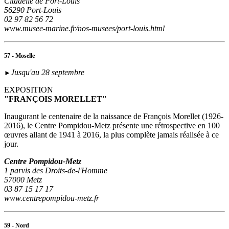
Citadelle de Port-Louis
56290 Port-Louis
02 97 82 56 72
www.musee-marine.fr/nos-musees/port-louis.html
57 - Moselle
Jusqu'au 28 septembre
►
EXPOSITION
"FRANÇOIS MORELLET"
Inaugurant le centenaire de la naissance de François Morellet (1926-
2016), le Centre Pompidou-Metz présente une rétrospective en 100
œuvres allant de 1941 à 2016, la plus complète jamais réalisée à ce
jour.
Centre Pompidou-Metz
1 parvis des Droits-de-l'Homme
57000 Metz
03 87 15 17 17
www.centrepompidou-metz.fr
59 - Nord