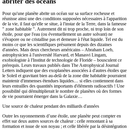
abriter des océans
Pour qu'une planète abrite un océan sur sa surface rocheuse et
réunisse ainsi une des conditions supposées nécessaires à l'apparition
de la vie, il faut qu'elle se situe, à l'instar de la Terre, dans la fameuse
" zone habitable ". Autrement dit ni trop proche, ni trop loin de son
étoile, pour que l'eau (ou éventuellement un autre solvant) ne
s'évapore ou ne cristallise pas et demeure à l'état liquide. Tel est du
moins ce que les scientifiques présument depuis des dizaines
d'années. Mais deux chercheurs américains – Abraham Loeb,
astrophysicien à l'université Harvard, et Manasvi Lingam,
exobiologiste à l'Institut de technologie de Floride – bousculent ce
prérequis. Leurs travaux publiés dans The Astrophysical Journal
Letters indiquent que des exoplanètes associées à d'autres étoiles que
le Soleil et gravitant bien au-delà de la zone dite habitable pourraient
maintenir d'immenses étendues liquides… si elles contiennent dans
leurs entrailles des quantités importants d'éléments radioactifs ! Une
possibilité qui démultiplierait le nombre de planètes où des formes
de vie pourraient émerger dans la Galaxie…
Une source de chaleur pendant des milliards d'années
Outre les rayonnements d’une étoile, une planète peut compter en
effet sur deux autres sources de chaleur : celle remontant à sa
formation et issue de son noyau ; et celle libérée par la désintégration