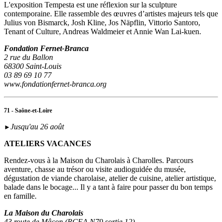
L'exposition Tempesta est une réflexion sur la sculpture
contemporaine. Elle rassemble des œuvres d’artistes majeurs tels que
Julius von Bismarck, Josh Kline, Jos Näpflin, Vittorio Santoro,
Tenant of Culture, Andreas Waldmeier et Annie Wan Lai-kuen.
Fondation Fernet-Branca
2 rue du Ballon
68300 Saint-Louis
03 89 69 10 77
www.fondationfernet-branca.org
71 - Saône-et-Loire
Jusqu'au 26 août
►
ATELIERS VACANCES
Rendez-vous à la Maison du Charolais à Charolles. Parcours
aventure, chasse au trésor ou visite audioguidée du musée,
dégustation de viande charolaise, atelier de cuisine, atelier artistique,
balade dans le bocage... Il y a tant à faire pour passer du bon temps
en famille.
La Maison du Charolais
43 route de Mâcon (RCEA N79 sortie 12)