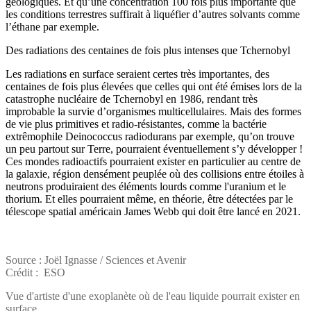
géologiques. Et qu’une concentration 100 fois plus importante que
les conditions terrestres suffirait à liquéfier d’autres solvants comme
l’éthane par exemple.
Des radiations des centaines de fois plus intenses que Tchernobyl
Les radiations en surface seraient certes très importantes, des
centaines de fois plus élevées que celles qui ont été émises lors de la
catastrophe nucléaire de Tchernobyl en 1986, rendant très
improbable la survie d’organismes multicellulaires. Mais des formes
de vie plus primitives et radio-résistantes, comme la bactérie
extrêmophile Deinococcus radiodurans par exemple, qu’on trouve
un peu partout sur Terre, pourraient éventuellement s’y développer !
Ces mondes radioactifs pourraient exister en particulier au centre de
la galaxie, région densément peuplée où des collisions entre étoiles à
neutrons produiraient des éléments lourds comme l'uranium et le
thorium. Et elles pourraient même, en théorie, être détectées par le
télescope spatial américain James Webb qui doit être lancé en 2021.
Source : Joël Ignasse / Sciences et Avenir
Crédit : ESO
Vue d'artiste d'une exoplanète où de l'eau liquide pourrait exister en
surface.