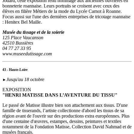
Jodard, cette exposition rend hommage aux anciennes ouvrières en
bonneterie roannaise. Leurs portraits se croisent avec ceux des
élèves en filière Métiers de la mode du Lycée Carnot à Roanne.
Focus aussi sur l'une des dernières entreprises de tricotage roannaise
: Henitex Bel Maille.
Musée du tissage et de la soierie
125 Place Vaucanson
42510 Bussières
04 77 27 33 95
www.museedutissage.com
43 - Haute-Loire
Jusqu'au 18 octobre
►
EXPOSITION
"HENRI MATISSE DANS L’AVENTURE DU TISSU"
Le passé de Matisse illustre bien son attachement aux tissus. D'une
famille de tisserands, l’artiste collectionne d'abord les tissus de sa
région avant de l'ouvrir sur des productions extra européennes. Plus
d'une centaine d'œuvres, estampes, dessins, peintures et textiles
notamment de la Fondation Matisse, Collection David Nahmad et de
musées français.