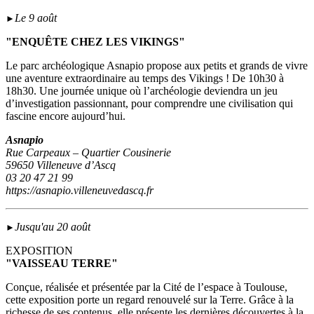
Le 9 août
►
"ENQUÊTE CHEZ LES VIKINGS"
Le parc archéologique Asnapio propose aux petits et grands de vivre
une aventure extraordinaire au temps des Vikings ! De 10h30 à
18h30. Une journée unique où l’archéologie deviendra un jeu
d’investigation passionnant, pour comprendre une civilisation qui
fascine encore aujourd’hui.
Asnapio
Rue Carpeaux – Quartier Cousinerie
59650 Villeneuve d’Ascq
03 20 47 21 99
https://asnapio.villeneuvedascq.fr
Jusqu'au 20 août
►
EXPOSITION
"VAISSEAU TERRE"
Conçue, réalisée et présentée par la Cité de l’espace à Toulouse,
cette exposition porte un regard renouvelé sur la Terre. Grâce à la
richesse de ses contenus, elle présente les dernières découvertes à la