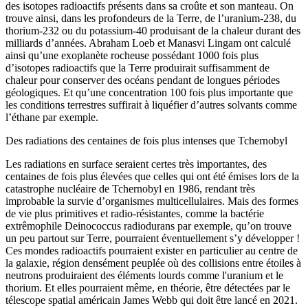
des isotopes radioactifs présents dans sa croûte et son manteau. On
trouve ainsi, dans les profondeurs de la Terre, de l’uranium-238, du
thorium-232 ou du potassium-40 produisant de la chaleur durant des
milliards d’années. Abraham Loeb et Manasvi Lingam ont calculé
ainsi qu’une exoplanète rocheuse possédant 1000 fois plus
d’isotopes radioactifs que la Terre produirait suffisamment de
chaleur pour conserver des océans pendant de longues périodes
géologiques. Et qu’une concentration 100 fois plus importante que
les conditions terrestres suffirait à liquéfier d’autres solvants comme
l’éthane par exemple.
Des radiations des centaines de fois plus intenses que Tchernobyl
Les radiations en surface seraient certes très importantes, des
centaines de fois plus élevées que celles qui ont été émises lors de la
catastrophe nucléaire de Tchernobyl en 1986, rendant très
improbable la survie d’organismes multicellulaires. Mais des formes
de vie plus primitives et radio-résistantes, comme la bactérie
extrêmophile Deinococcus radiodurans par exemple, qu’on trouve
un peu partout sur Terre, pourraient éventuellement s’y développer !
Ces mondes radioactifs pourraient exister en particulier au centre de
la galaxie, région densément peuplée où des collisions entre étoiles à
neutrons produiraient des éléments lourds comme l'uranium et le
thorium. Et elles pourraient même, en théorie, être détectées par le
télescope spatial américain James Webb qui doit être lancé en 2021.