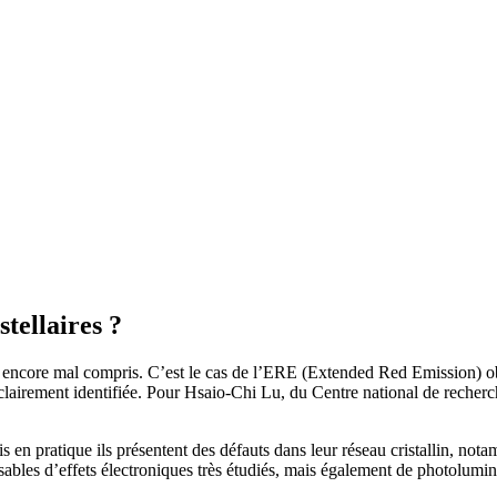
tellaires ?
ncore mal compris. C’est le cas de l’ERE (Extended Red Emission) obser
as clairement identifiée. Pour Hsaio-Chi Lu, du Centre national de recher
en pratique ils présentent des défauts dans leur réseau cristallin, no
ables d’effets électroniques très étudiés, mais également de photolumine