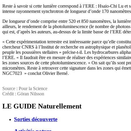
Reste à savoir si cette lumière correspond à l’ERE : Hsaio-Chi Lu et 
intense rayonnement synchrotron de longueur d’onde 170 nanomètres, d
De longueur d’onde comprise entre 520 et 850 nanomètres, la lumiè
ailleurs, le rendement de la photoluminescence (le nombre de photons 
qui est, d’après les auteurs, au-dessus de la limite basse de l’ERE dét
« Cette expérimentation terrestre est intéressante parce qu’elle con
chercheur CNRS à l’Institut de recherche en astrophysique et planéto
peuple les poussières stellaires » précise-t-il. Les hydrocarbures alip
l’ERE. « Il faudrait être en mesure de réaliser des expériences simila
les zones sources de cette photoluminescence. « On sait qu’ils sont pré
micromètres. Reste à retrouver cette signature dans les zones qui éme
NGC7023 » conclut Olivier Berné.
Source : Pour la Science
Crédit : Göran Nilsson
LE GUIDE
Naturellement
Sorties découverte