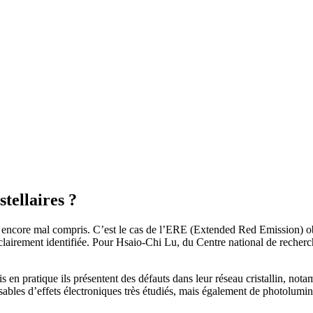
tellaires ?
ncore mal compris. C’est le cas de l’ERE (Extended Red Emission) obser
as clairement identifiée. Pour Hsaio-Chi Lu, du Centre national de recher
en pratique ils présentent des défauts dans leur réseau cristallin, no
ables d’effets électroniques très étudiés, mais également de photolumine