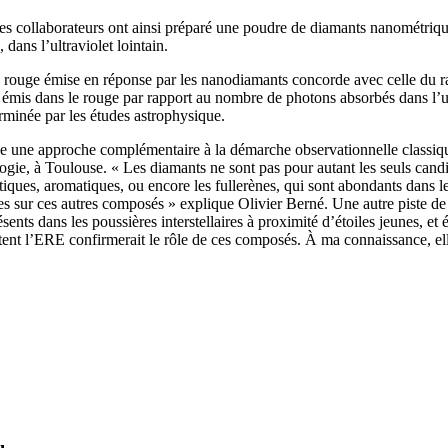
ses collaborateurs ont ainsi préparé une poudre de diamants nanométrique
ans l’ultraviolet lointain.
re rouge émise en réponse par les nanodiamants concorde avec celle 
émis dans le rouge par rapport au nombre de photons absorbés dans l’ult
erminée par les études astrophysique.
stitue une approche complémentaire à la démarche observationnelle clas
logie, à Toulouse. « Les diamants ne sont pas pour autant les seuls can
hatiques, aromatiques, ou encore les fullerènes, qui sont abondants dans l
ires sur ces autres composés » explique Olivier Berné. Une autre piste de
sents dans les poussières interstellaires à proximité d’étoiles jeunes, 
ttent l’ERE confirmerait le rôle de ces composés. À ma connaissance, el