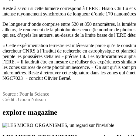
Reste à savoir si cette lumière correspond à l’ERE : Hsaio-Chi Lu et 
intense rayonnement synchrotron de longueur d’onde 170 nanomètres, d
De longueur d’onde comprise entre 520 et 850 nanomètres, la lumiè
ailleurs, le rendement de la photoluminescence (le nombre de photons 
qui est, d’après les auteurs, au-dessus de la limite basse de l’ERE dét
« Cette expérimentation terrestre est intéressante parce qu’elle con
chercheur CNRS à l’Institut de recherche en astrophysique et planéto
peuple les poussières stellaires » précise-t-il. Les hydrocarbures alip
l’ERE. « Il faudrait être en mesure de réaliser des expériences simila
les zones sources de cette photoluminescence. « On sait qu’ils sont pré
micromètres. Reste à retrouver cette signature dans les zones qui éme
NGC7023 » conclut Olivier Berné.
Source : Pour la Science
Crédit : Göran Nilsson
explore
magazine