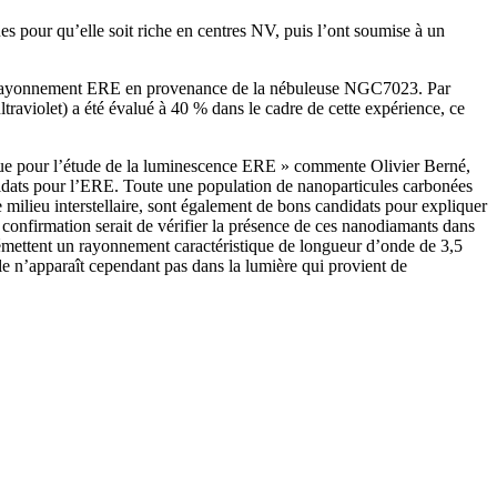
s pour qu’elle soit riche en centres NV, puis l’ont soumise à un
du rayonnement ERE en provenance de la nébuleuse NGC7023. Par
raviolet) a été évalué à 40 % dans le cadre de cette expérience, ce
sique pour l’étude de la luminescence ERE » commente Olivier Berné,
didats pour l’ERE. Toute une population de nanoparticules carbonées
e milieu interstellaire, sont également de bons candidats pour expliquer
 confirmation serait de vérifier la présence de ces nanodiamants dans
et émettent un rayonnement caractéristique de longueur d’onde de 3,5
le n’apparaît cependant pas dans la lumière qui provient de