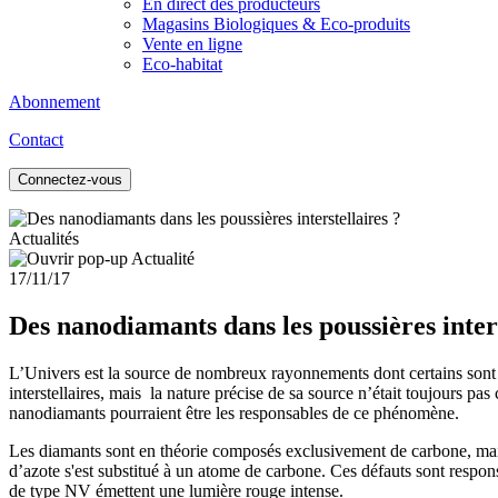
En direct des producteurs
Magasins Biologiques & Eco-produits
Vente en ligne
Eco-habitat
Abonnement
Contact
Connectez-vous
Actualités
17/11/17
Des nanodiamants dans les poussières inters
L’Univers est la source de nombreux rayonnements dont certains sont e
interstellaires, mais la nature précise de sa source n’était toujours p
nanodiamants pourraient être les responsables de ce phénomène.
Les diamants sont en théorie composés exclusivement de carbone, mais 
d’azote s'est substitué à un atome de carbone. Ces défauts sont respons
de type NV émettent une lumière rouge intense.