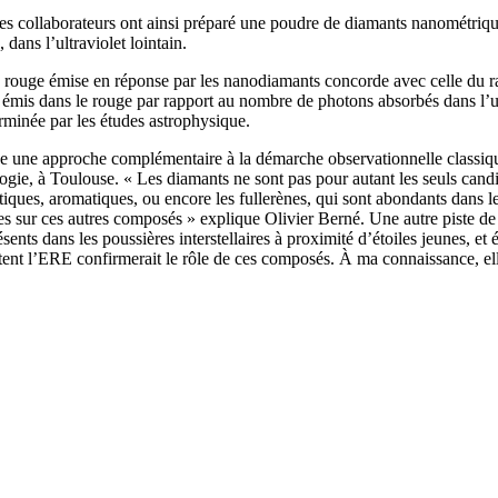
ses collaborateurs ont ainsi préparé une poudre de diamants nanométrique
ans l’ultraviolet lointain.
re rouge émise en réponse par les nanodiamants concorde avec celle 
émis dans le rouge par rapport au nombre de photons absorbés dans l’ult
erminée par les études astrophysique.
stitue une approche complémentaire à la démarche observationnelle clas
logie, à Toulouse. « Les diamants ne sont pas pour autant les seuls can
hatiques, aromatiques, ou encore les fullerènes, qui sont abondants dans l
ires sur ces autres composés » explique Olivier Berné. Une autre piste de
sents dans les poussières interstellaires à proximité d’étoiles jeunes, 
ttent l’ERE confirmerait le rôle de ces composés. À ma connaissance, el