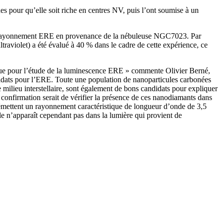
s pour qu’elle soit riche en centres NV, puis l’ont soumise à un
du rayonnement ERE en provenance de la nébuleuse NGC7023. Par
raviolet) a été évalué à 40 % dans le cadre de cette expérience, ce
sique pour l’étude de la luminescence ERE » commente Olivier Berné,
didats pour l’ERE. Toute une population de nanoparticules carbonées
e milieu interstellaire, sont également de bons candidats pour expliquer
 confirmation serait de vérifier la présence de ces nanodiamants dans
et émettent un rayonnement caractéristique de longueur d’onde de 3,5
le n’apparaît cependant pas dans la lumière qui provient de