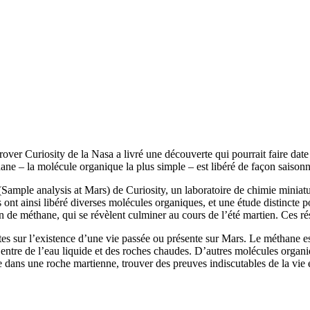
rover Curiosity de la Nasa a livré une découverte qui pourrait faire date 
ane – la molécule organique la plus simple – est libéré de façon saison
ample analysis at Mars) de Curiosity, un laboratoire de chimie miniatur
ont ainsi libéré diverses molécules organiques, et une étude distincte p
n de méthane, qui se révèlent culminer au cours de l’été martien. Ces rés
tes sur l’existence d’une vie passée ou présente sur Mars. Le méthane e
entre de l’eau liquide et des roches chaudes. D’autres molécules organiq
 dans une roche martienne, trouver des preuves indiscutables de la vie es