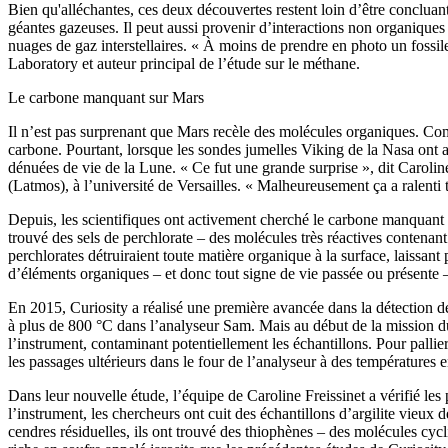
Bien qu'alléchantes, ces deux découvertes restent loin d’être concluan
géantes gazeuses. Il peut aussi provenir d’interactions non organiques 
nuages de gaz interstellaires. « À moins de prendre en photo un fossile
Laboratory et auteur principal de l’étude sur le méthane.
Le carbone manquant sur Mars
Il n’est pas surprenant que Mars recèle des molécules organiques. Comm
carbone. Pourtant, lorsque les sondes jumelles Viking de la Nasa ont a
dénuées de vie de la Lune. « Ce fut une grande surprise », dit Caroline
(Latmos), à l’université de Versailles. « Malheureusement ça a ralent
Depuis, les scientifiques ont activement cherché le carbone manquant 
trouvé des sels de perchlorate – des molécules très réactives contenan
perchlorates détruiraient toute matière organique à la surface, laissant
d’éléments organiques – et donc tout signe de vie passée ou présente 
En 2015, Curiosity a réalisé une première avancée dans la détection d
à plus de 800 °C dans l’analyseur Sam. Mais au début de la mission d
l’instrument, contaminant potentiellement les échantillons. Pour pallie
les passages ultérieurs dans le four de l’analyseur à des températures 
Dans leur nouvelle étude, l’équipe de Caroline Freissinet a vérifié le
l’instrument, les chercheurs ont cuit des échantillons d’argilite vieux
cendres résiduelles, ils ont trouvé des thiophènes – des molécules cycl