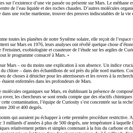
tes sur l’existence d’une vie passée ou présente sur Mars. Le méthane e
entre de l’eau liquide et des roches chaudes. D’autres molécules organiq
 dans une roche martienne, trouver des preuves indiscutables de la vie es
e toutes les planètes de notre Système solaire, elle reçoit de l’espace 
tterri sur Mars en 1976, leurs analyses ont révélé quelque chose d’étonn
 Freissinet, exobiologiste et coauteure de l’étude sur les argiles de Cur
i tout le programme consacré à Mars. »
sur Mars – ou du moins une explication à son absence. Un indice crucial
t du chlore – dans des échantillons de sol près du pôle nord martien. Co
 peu de choses à dénicher pour les atterrisseurs et les rovers à la recher
– étaient enfermées dans les profondeurs de Mars.
e molécules organiques sur Mars, en établissant la présence de composé
u rover, les chercheurs se sont rendu compte que des réactifs chimiques
r cette contamination, l’équipe de Curiosity s’est concentrée sur la rech
entre 200 et 400 degrés.
s points qui auraient pu échapper à cette première procédure restrictive
 de 3 milliards d’années à plus de 500 degrés, une température à laquelle
iques relativement petites et simples contenant à la fois du carbone et d