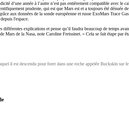
odicité d’une année à l’autre n’est pas entièrement compatible avec le 
ntifiquement prudente, qui est que Mars est et a toujours été dénuée de 
ur, grâce aux données de la sonde européenne et russe ExoMars Trace Gas 
depuis l'espace.
es différentes explications et pense qu’il faudra beaucoup de temps avant
Mars de la Nasa, note Caroline Freissinet. « Cela se fait étape par ét
duquel il est descendu pour forer dans une roche appelée Buckskin sur l
le