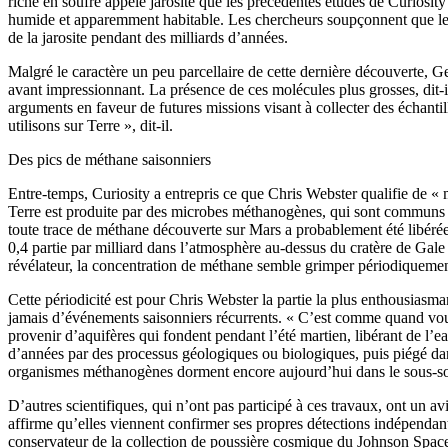
riche en soufre appelé jarosite que les précédentes études de Curiosit
humide et apparemment habitable. Les chercheurs soupçonnent que le ca
de la jarosite pendant des milliards d’années.
Malgré le caractère un peu parcellaire de cette dernière découverte, Ge
avant impressionnant. La présence de ces molécules plus grosses, dit-il
arguments en faveur de futures missions visant à collecter des échantil
utilisons sur Terre », dit-il.
Des pics de méthane saisonniers
Entre-temps, Curiosity a entrepris ce que Chris Webster qualifie de « 
Terre est produite par des microbes méthanogènes, qui sont communs 
toute trace de méthane découverte sur Mars a probablement été libéré
0,4 partie par milliard dans l’atmosphère au-dessus du cratère de Gale a
révélateur, la concentration de méthane semble grimper périodiquement a
Cette périodicité est pour Chris Webster la partie la plus enthousias
jamais d’événements saisonniers récurrents. « C’est comme quand vous 
provenir d’aquifères qui fondent pendant l’été martien, libérant de l’ea
d’années par des processus géologiques ou biologiques, puis piégé dans d
organismes méthanogènes dorment encore aujourd’hui dans le sous-sol 
D’autres scientifiques, qui n’ont pas participé à ces travaux, ont un
affirme qu’elles viennent confirmer ses propres détections indépendant
conservateur de la collection de poussière cosmique du Johnson Space 