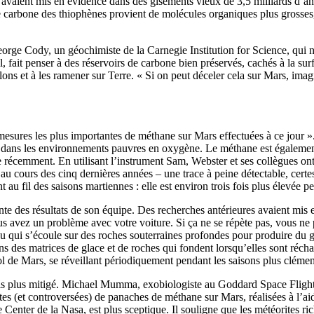
y avaient mis en évidence dans des gisements vieux de 3,5 milliards d’an
rbone des thiophènes provient de molécules organiques plus grosses, enc
orge Cody, un géochimiste de la Carnegie Institution for Science, qui n’
, fait penser à des réservoirs de carbone bien préservés, cachés à la sur
lons et à les ramener sur Terre. « Si on peut déceler cela sur Mars, imag
mesures les plus importantes de méthane sur Mars effectuées à ce jour »
dans les environnements pauvres en oxygène. Le méthane est également
e récemment. En utilisant l’instrument Sam, Webster et ses collègues on
u cours des cinq dernières années – une trace à peine détectable, certes,
u fil des saisons martiennes : elle est environ trois fois plus élevée pen
mante des résultats de son équipe. Des recherches antérieures avaient m
avez un problème avec votre voiture. Si ça ne se répète pas, vous ne p
u qui s’écoule sur des roches souterraines profondes pour produire du gaz 
es matrices de glace et de roches qui fondent lorsqu’elles sont réchauffé
de Mars, se réveillant périodiquement pendant les saisons plus clément
 avis plus mitigé. Michael Mumma, exobiologiste au Goddard Space Fligh
es (et controversées) de panaches de méthane sur Mars, réalisées à l’ai
Center de la Nasa, est plus sceptique. Il souligne que les météorites r