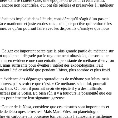
nées dans le cratère Gale, une époque où le celui-ci était chaud,
ore non identifiées, qui ont été piégées et préservées à l’intérieur
était pas impliqué dans l’étude, considère qu’il s’agit d’un pas en
face martienne et juste en-dessous – une perspective qui renforce les
inez ce qu’on pourrait faire avec les dispositifs d’analyse que nous
. Ce gaz est important parce que la plus grande partie du méthane sur
 rapidement dégradé par le rayonnement ultraviolet, de sorte que
t mis en évidence une concentration persistante de méthane d’environ
 mais suffisante pour éveiller l’intérêt des exobiologistes. Fait
dant l’été ensoleillé que pendant l’hiver, plus sombre et plus froid.
is en évidence des dégazages sporadiques de méthane sur Mars, mais
ouvez pas savoir ce que c’est. » Ce méthane, selon lui, pourrait
frais. Ou bien il pourrait avoir été éjecté il y a des milliards
es par le Soleil. Et, bien sûr, il y a toujours la possibilité que des
es pour émettre leur signature gazeuse.
t Center de la Nasa, considère que ces mesures sont importantes et
de de télescopes terrestres. Mais Marc Fries, un planétologue
iches en carbone et la poussière tombant dans l’atmosphère martienne