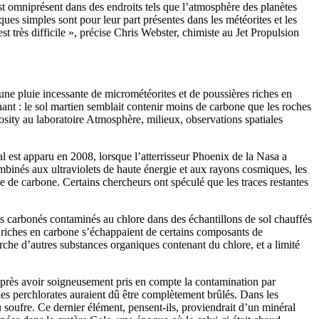
st omniprésent dans des endroits tels que l’atmosphère des planètes
ues simples sont pour leur part présentes dans les météorites et les
t très difficile », précise Chris Webster, chimiste au Jet Propulsion
une pluie incessante de micrométéorites et de poussières riches en
ant : le sol martien semblait contenir moins de carbone que les roches
iosity au laboratoire Atmosphère, milieux, observations spatiales
 est apparu en 2008, lorsque l’atterrisseur Phoenix de la Nasa a
mbinés aux ultraviolets de haute énergie et aux rayons cosmiques, les
che de carbone. Certains chercheurs ont spéculé que les traces restantes
s carbonés contaminés au chlore dans des échantillons de sol chauffés
 riches en carbone s’échappaient de certains composants de
erche d’autres substances organiques contenant du chlore, et a limité
. Après avoir soigneusement pris en compte la contamination par
 les perchlorates auraient dû être complètement brûlés. Dans les
u soufre. Ce dernier élément, pensent-ils, proviendrait d’un minéral