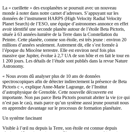
La « cueillette » des exoplanètes se poursuit avec un nouveau
monde à noter dans notre carnet d’adresses. S’appuyant sur les
données de l’instrument HARPS (High Velocity Radial Velocity
Planet Search) de l’ESO, une équipe d’astronomes annonce en effet
avoir identifié une seconde planète autour de l’étoile Beta Pictoris,
située à 63 années-lumière de la Terre dans la Constellation du
Peintre. Cette planète, comme son étoile, est très jeune : environ 20
millions d’années seulement. Autrement dit, elle s’est formée à
l’époque du Miocène terrestre. Elle est environ neuf fois plus
massive que Jupiter, évolue à 2,7 UA de son hôte et en fait le tour en
1 200 jours. Les détails de l’étude sont publiés dans la revue Nature
Astronomy.
« Nous avons dû analyser plus de 10 ans de données
spectroscopiques afin de détecter indirectement la présence de Beta
Pictoris c », explique Anne-Marie Lagrange, de l’Institut
d’astrophysique de Grenoble. Cette nouvelle découverte est
importante. Non pas parce Beta Pictoris pourrait abriter la vie (ce qui
n’est pas le cas), mais parce qu’un système aussi jeune pourrait nous
en apprendre davantage sur le processus de formation planétaire.
Un système fascinant
Visible à l’œil nu depuis la Terre, son étoile est connue depuis