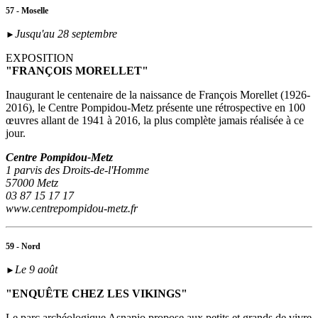
57 - Moselle
Jusqu'au 28 septembre
►
EXPOSITION
"FRANÇOIS MORELLET"
Inaugurant le centenaire de la naissance de François Morellet (1926-
2016), le Centre Pompidou-Metz présente une rétrospective en 100
œuvres allant de 1941 à 2016, la plus complète jamais réalisée à ce
jour.
Centre Pompidou-Metz
1 parvis des Droits-de-l'Homme
57000 Metz
03 87 15 17 17
www.centrepompidou-metz.fr
59 - Nord
Le 9 août
►
"ENQUÊTE CHEZ LES VIKINGS"
Le parc archéologique Asnapio propose aux petits et grands de vivre