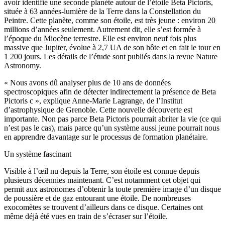
avoir identifié une seconde planète autour de l’étoile Beta Pictoris,
située à 63 années-lumière de la Terre dans la Constellation du
Peintre. Cette planète, comme son étoile, est très jeune : environ 20
millions d’années seulement. Autrement dit, elle s’est formée à
l’époque du Miocène terrestre. Elle est environ neuf fois plus
massive que Jupiter, évolue à 2,7 UA de son hôte et en fait le tour en
1 200 jours. Les détails de l’étude sont publiés dans la revue Nature
Astronomy.
« Nous avons dû analyser plus de 10 ans de données
spectroscopiques afin de détecter indirectement la présence de Beta
Pictoris c », explique Anne-Marie Lagrange, de l’Institut
d’astrophysique de Grenoble. Cette nouvelle découverte est
importante. Non pas parce Beta Pictoris pourrait abriter la vie (ce qui
n’est pas le cas), mais parce qu’un système aussi jeune pourrait nous
en apprendre davantage sur le processus de formation planétaire.
Un système fascinant
Visible à l’œil nu depuis la Terre, son étoile est connue depuis
plusieurs décennies maintenant. C’est notamment cet objet qui
permit aux astronomes d’obtenir la toute première image d’un disque
de poussière et de gaz entourant une étoile. De nombreuses
exocomètes se trouvent d’ailleurs dans ce disque. Certaines ont
même déjà été vues en train de s’écraser sur l’étoile.