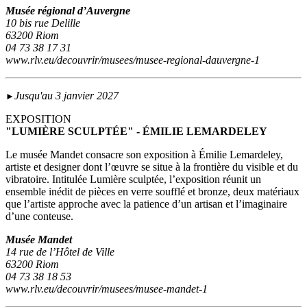
Musée régional d’Auvergne
10 bis rue Delille
63200 Riom
04 73 38 17 31
www.rlv.eu/decouvrir/musees/musee-regional-dauvergne-1
Jusqu'au 3 janvier 2027
►
EXPOSITION
"LUMIÈRE SCULPTÉE" - ÉMILIE LEMARDELEY
Le musée Mandet consacre son exposition à Émilie Lemardeley,
artiste et designer dont l’œuvre se situe à la frontière du visible et du
vibratoire. Intitulée Lumière sculptée, l’exposition réunit un
ensemble inédit de pièces en verre soufflé et bronze, deux matériaux
que l’artiste approche avec la patience d’un artisan et l’imaginaire
d’une conteuse.
Musée Mandet
14 rue de l’Hôtel de Ville
63200 Riom
04 73 38 18 53
www.rlv.eu/decouvrir/musees/musee-mandet-1