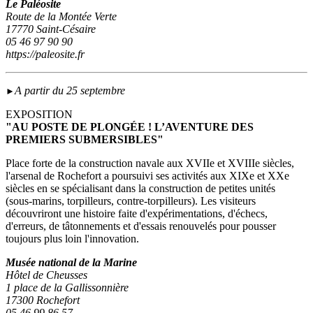
Le Paléosite
Route de la Montée Verte
17770 Saint-Césaire
05 46 97 90 90
https://paleosite.fr
A partir du 25 septembre
►
EXPOSITION
"AU POSTE DE PLONGÉE ! L’AVENTURE DES
PREMIERS SUBMERSIBLES"
Place forte de la construction navale aux XVIIe et XVIIIe siècles,
l'arsenal de Rochefort a poursuivi ses activités aux XIXe et XXe
siècles en se spécialisant dans la construction de petites unités
(sous‑marins, torpilleurs, contre-torpilleurs). Les visiteurs
découvriront une histoire faite d'expérimentations, d'échecs,
d'erreurs, de tâtonnements et d'essais renouvelés pour pousser
toujours plus loin l'innovation.
Musée national de la Marine
Hôtel de Cheusses
1 place de la Gallissonnière
17300 Rochefort
05 46 99 86 57