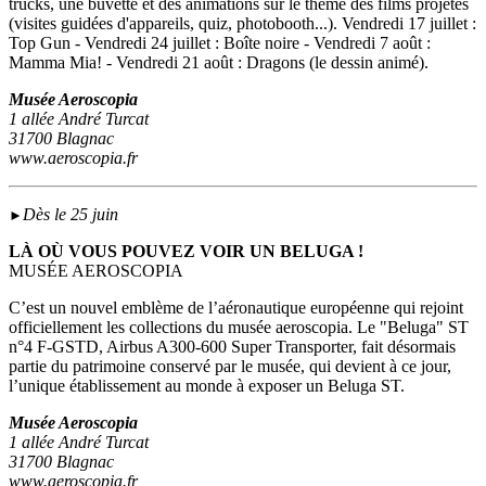
trucks, une buvette et des animations sur le thème des films projetés
(visites guidées d'appareils, quiz, photobooth...). Vendredi 17 juillet :
Top Gun - Vendredi 24 juillet : Boîte noire - Vendredi 7 août :
Mamma Mia! - Vendredi 21 août : Dragons (le dessin animé).
Musée Aeroscopia
1 allée André Turcat
31700 Blagnac
www.aeroscopia.fr
Dès le 25 juin
►
LÀ OÙ VOUS POUVEZ VOIR UN BELUGA !
MUSÉE AEROSCOPIA
C’est un nouvel emblème de l’aéronautique européenne qui rejoint
officiellement les collections du musée aeroscopia. Le "Beluga" ST
n°4 F-GSTD, Airbus A300-600 Super Transporter, fait désormais
partie du patrimoine conservé par le musée, qui devient à ce jour,
l’unique établissement au monde à exposer un Beluga ST.
Musée Aeroscopia
1 allée André Turcat
31700 Blagnac
www.aeroscopia.fr