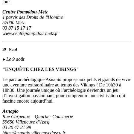
jour.
Centre Pompidou-Metz
1 parvis des Droits-de-l'Homme
57000 Metz
03 87 15 17 17
www.centrepompidou-metz.fr
59 - Nord
Le 9 août
►
"ENQUÊTE CHEZ LES VIKINGS"
Le parc archéologique Asnapio propose aux petits et grands de vivre
une aventure extraordinaire au temps des Vikings ! De 10h30 à
18h30. Une journée unique où l’archéologie deviendra un jeu
d’investigation passionnant, pour comprendre une civilisation qui
fascine encore aujourd’hui.
Asnapio
Rue Carpeaux – Quartier Cousinerie
59650 Villeneuve d’Ascq
03 20 47 21 99
https://asnapio.villeneuvedascq.fr