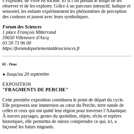
s’exprimer, de vivre en société. Et si l’on prenait le temps de les
observer et de les explorer. Grâce à un parcours interactif, ludique et
sensoriel, les enfants expérimentent les phénomènes de perception
des couleurs et jouent avec leurs symboliques.
Forum des Sciences
1 place François Mitterrand
59650 Villeneuve d'Ascq
03 59 73 96 00
https://forumdepartementaldessciences.fr
61 - Orne
Jusqu'au 20 septembre
►
EXPOSITION
"FRAGMENTS DE PERCHE"
Cette première exposition constituera le point de départ du cycle.
Elle proposera une immersion au cœur du Perche, terre natale de
celles et ceux qui ont quitté leur région pour traverser l’Atlantique.
À travers paysages, gestes du quotidien, objets, récits et repères
historiques, elle permettra de mieux comprendre ce qui, ici, a
façonné les futurs migrants.