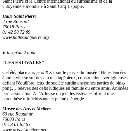
Saint Pierre et le Centre international du surréalisme et de la
Citoyenneté mondiale à Saint-Cirq-Lapopie.
Halle Saint Pierre
2 rue Ronsard
75018 Paris
01 42 58 72 89
www.hallesaintpierre.org
Jusqu'au 2 août
►
"LES ESTIVALES"
Cet été, place aux jeux XXL sur le parvis du musée ! Billes lancées
à toute vitesse sur des circuits ingénieux, constructions vertigineuses
défiant l'équilibre, jeux de société surdimensionnés parties de ping-
pong… relevez des défis ludiques en famille ou entre amis. Animées
par l'association À l’Adresse du jeu, les Estivales offrent une
parenthèse rafraîchissante et pleine d'énergie.
Musée des Arts et Métiers
60 rue Réaumur
75003 Paris
01 53 01 82 63
www.arts-et-metiers.net