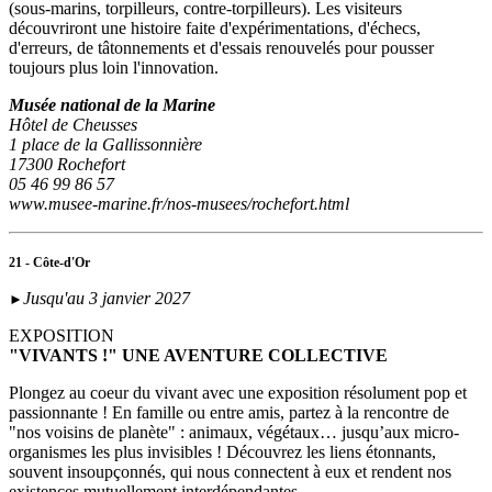
(sous‑marins, torpilleurs, contre-torpilleurs). Les visiteurs
découvriront une histoire faite d'expérimentations, d'échecs,
d'erreurs, de tâtonnements et d'essais renouvelés pour pousser
toujours plus loin l'innovation.
Musée national de la Marine
Hôtel de Cheusses
1 place de la Gallissonnière
17300 Rochefort
05 46 99 86 57
www.musee-marine.fr/nos-musees/rochefort.html
21 - Côte-d'Or
Jusqu'au 3 janvier 2027
►
EXPOSITION
"VIVANTS !" UNE AVENTURE COLLECTIVE
Plongez au coeur du vivant avec une exposition résolument pop et
passionnante ! En famille ou entre amis, partez à la rencontre de
"nos voisins de planète" : animaux, végétaux… jusqu’aux micro-
organismes les plus invisibles ! Découvrez les liens étonnants,
souvent insoupçonnés, qui nous connectent à eux et rendent nos
existences mutuellement interdépendantes.