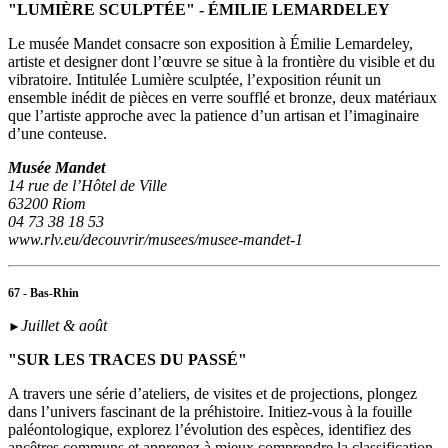
"LUMIÈRE SCULPTÉE" - ÉMILIE LEMARDELEY
Le musée Mandet consacre son exposition à Émilie Lemardeley,
artiste et designer dont l’œuvre se situe à la frontière du visible et du
vibratoire. Intitulée Lumière sculptée, l’exposition réunit un
ensemble inédit de pièces en verre soufflé et bronze, deux matériaux
que l’artiste approche avec la patience d’un artisan et l’imaginaire
d’une conteuse.
Musée Mandet
14 rue de l’Hôtel de Ville
63200 Riom
04 73 38 18 53
www.rlv.eu/decouvrir/musees/musee-mandet-1
67 - Bas-Rhin
Juillet & août
►
"SUR LES TRACES DU PASSÉ"
A travers une série d’ateliers, de visites et de projections, plongez
dans l’univers fascinant de la préhistoire. Initiez-vous à la fouille
paléontologique, explorez l’évolution des espèces, identifiez des
ancêtres communs et apprenez à mieux comprendre la classification