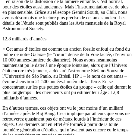
– en raison de la distorsion de la lumière entrante. C’est normal,
pour des étoiles aussi anciennes. Mais l’instrumentation est de plus
en plus sensible. Grâce au télescope Gemini South, au Chili, nous
avons désormais une lecture plus précise de cet amas ancien. Les
détails de l’étude sont publiés dans les Avis mensuels de la Royal
Astronomical Society.
12,8 milliards d’années
« Cet amas d’étoiles est comme un ancien fossile enfoui au fond du
bulbe de notre Galaxie (le “cœur” dense de la Voie lactée, d’environ
10 000 années-lumière de diamètre). Nous avons néanmoins
maintenant pu le dater à une époque lointaine, alors que l’Univers
était encore très jeune », a déclaré l’astronome Stefano Souza de
l’Université de São Paulo, au Brésil. HP 1 – le nom de cet amas –
évolue à environ 21 500 années-lumière de la Terre. En se
concentrant sur les pus petites étoiles du groupe – celle qui durent le
plus longtemps – les chercheurs ont pu estimer leur âge : 12,8
milliards d’années.
En d’autres termes, ces objets ont vu le jour moins d’un milliard
d’années après le Big Bang. Ceci implique par ailleurs que vous ne
retrouverez quasiment pas de métaux lourds à l’intérieur de ces
objets. Ces derniers ont en effet été formés à partir de la toute
première génération d’étoiles, qui n’avaient pas encore eu le temps