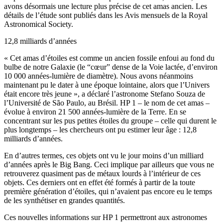
avons désormais une lecture plus précise de cet amas ancien. Les
détails de l’étude sont publiés dans les Avis mensuels de la Royal
Astronomical Society.
12,8 milliards d’années
« Cet amas d’étoiles est comme un ancien fossile enfoui au fond du
bulbe de notre Galaxie (le “cœur” dense de la Voie lactée, d’environ
10 000 années-lumière de diamètre). Nous avons néanmoins
maintenant pu le dater à une époque lointaine, alors que l’Univers
était encore très jeune », a déclaré l’astronome Stefano Souza de
l’Université de São Paulo, au Brésil. HP 1 – le nom de cet amas –
évolue à environ 21 500 années-lumière de la Terre. En se
concentrant sur les pus petites étoiles du groupe – celle qui durent le
plus longtemps – les chercheurs ont pu estimer leur âge : 12,8
milliards d’années.
En d’autres termes, ces objets ont vu le jour moins d’un milliard
d’années après le Big Bang. Ceci implique par ailleurs que vous ne
retrouverez quasiment pas de métaux lourds à l’intérieur de ces
objets. Ces derniers ont en effet été formés à partir de la toute
première génération d’étoiles, qui n’avaient pas encore eu le temps
de les synthétiser en grandes quantités.
Ces nouvelles informations sur HP 1 permettront aux astronomes