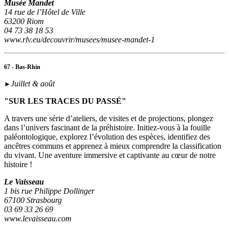
Musée Mandet
14 rue de l’Hôtel de Ville
63200 Riom
04 73 38 18 53
www.rlv.eu/decouvrir/musees/musee-mandet-1
67 - Bas-Rhin
Juillet & août
►
"SUR LES TRACES DU PASSÉ"
A travers une série d’ateliers, de visites et de projections, plongez
dans l’univers fascinant de la préhistoire. Initiez-vous à la fouille
paléontologique, explorez l’évolution des espèces, identifiez des
ancêtres communs et apprenez à mieux comprendre la classification
du vivant. Une aventure immersive et captivante au cœur de notre
histoire !
Le Vaisseau
1 bis rue Philippe Dollinger
67100 Strasbourg
03 69 33 26 69
www.levaisseau.com