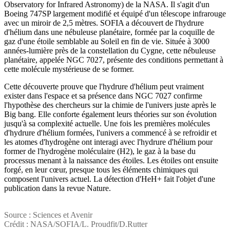
Observatory for Infrared Astronomy) de la NASA. Il s'agit d'un
Boeing 747SP largement modifié et équipé d'un télescope infrarouge
avec un miroir de 2,5 mètres. SOFIA a découvert de l'hydrure
d'hélium dans une nébuleuse planétaire, formée par la coquille de
gaz d'une étoile semblable au Soleil en fin de vie. Située à 3000
années-lumière près de la constellation du Cygne, cette nébuleuse
planétaire, appelée NGC 7027, présente des conditions permettant à
cette molécule mystérieuse de se former.
Cette découverte prouve que l'hydrure d'hélium peut vraiment
exister dans l'espace et sa présence dans NGC 7027 confirme
l'hypothèse des chercheurs sur la chimie de l'univers juste après le
Big bang. Elle conforte également leurs théories sur son évolution
jusqu'à sa complexité actuelle. Une fois les premières molécules
d'hydrure d'hélium formées, l'univers a commencé à se refroidir et
les atomes d'hydrogène ont interagi avec l'hydrure d'hélium pour
former de l'hydrogène moléculaire (H2), le gaz à la base du
processus menant à la naissance des étoiles. Les étoiles ont ensuite
forgé, en leur cœur, presque tous les éléments chimiques qui
composent l'univers actuel. La détection d'HeH+ fait l'objet d'une
publication dans la revue Nature.
Source : Sciences et Avenir
Crédit : NASA/SOFIA/L. Proudfit/D.Rutter