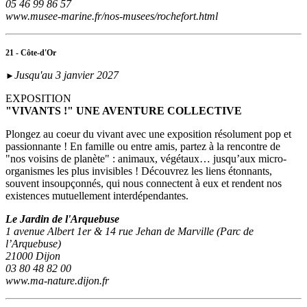
05 46 99 86 57
www.musee-marine.fr/nos-musees/rochefort.html
21 - Côte-d'Or
Jusqu'au 3 janvier 2027
►
EXPOSITION
"VIVANTS !" UNE AVENTURE COLLECTIVE
Plongez au coeur du vivant avec une exposition résolument pop et
passionnante ! En famille ou entre amis, partez à la rencontre de
"nos voisins de planète" : animaux, végétaux… jusqu’aux micro-
organismes les plus invisibles ! Découvrez les liens étonnants,
souvent insoupçonnés, qui nous connectent à eux et rendent nos
existences mutuellement interdépendantes.
Le Jardin de l'Arquebuse
1 avenue Albert 1er & 14 rue Jehan de Marville (Parc de
l’Arquebuse)
21000 Dijon
03 80 48 82 00
www.ma-nature.dijon.fr