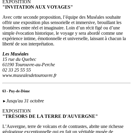
EXPOSITION
"INVITATION AUX VOYAGES"
Avec cette seconde proposition, l’équipe des Muséales souhaite
offrir une exposition plus sensorielle et immersive, brouillant les
frontières entre réel et imaginaire. Loin d’un récit figé ou d’une
simple évocation historique, le voyage y sera abordé comme une
expérience intime, émotionnelle et universelle, laissant à chacun la
liberté de son interprétation.
Les Muséales
15 rue du Quebec
61190 Tourouvre-au-Perche
02 33 25 55 55
www.musealesdetourouvre.fr
63 - Puy-de-Dôme
Jusqu'au 31 octobre
►
EXPOSITION
"TRÉSORS DE LA TERRE D'AUVERGNE"
L’Auvergne, terre de volcans et de contrastes, abrite une richesse
géologique exceptionnelle qui en fait un véritable musée de