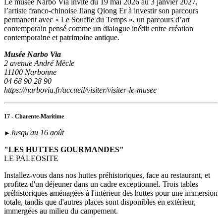
Le musée Narbo Via invite du 19 mai 2026 au 3 janvier 2027,
l’artiste franco-chinoise Jiang Qiong Er à investir son parcours
permanent avec « Le Souffle du Temps », un parcours d’art
contemporain pensé comme un dialogue inédit entre création
contemporaine et patrimoine antique.
Musée Narbo Via
2 avenue André Mècle
11100 Narbonne
04 68 90 28 90
https://narbovia.fr/accueil/visiter/visiter-le-musee
17 - Charente-Maritime
Jusqu'au 16 août
►
"LES HUTTES GOURMANDES"
LE PALEOSITE
Installez-vous dans nos huttes préhistoriques, face au restaurant, et
profitez d'un déjeuner dans un cadre exceptionnel. Trois tables
préhistoriques aménagées à l'intérieur des huttes pour une immersion
totale, tandis que d'autres places sont disponibles en extérieur,
immergées au milieu du campement.