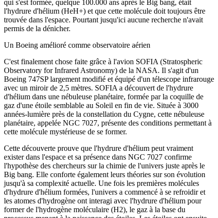
qui s'est formée, quelque 100.000 ans après le Big bang, était
l'hydrure d'hélium (HeH+) et que cette molécule doit toujours être
trouvée dans l'espace. Pourtant jusqu'ici aucune recherche n'avait
permis de la dénicher.
Un Boeing amélioré comme observatoire aérien
C'est finalement chose faite grâce à l'avion SOFIA (Stratospheric
Observatory for Infrared Astronomy) de la NASA. Il s'agit d'un
Boeing 747SP largement modifié et équipé d'un télescope infrarouge
avec un miroir de 2,5 mètres. SOFIA a découvert de l'hydrure
d'hélium dans une nébuleuse planétaire, formée par la coquille de
gaz d'une étoile semblable au Soleil en fin de vie. Située à 3000
années-lumière près de la constellation du Cygne, cette nébuleuse
planétaire, appelée NGC 7027, présente des conditions permettant à
cette molécule mystérieuse de se former.
Cette découverte prouve que l'hydrure d'hélium peut vraiment
exister dans l'espace et sa présence dans NGC 7027 confirme
l'hypothèse des chercheurs sur la chimie de l'univers juste après le
Big bang. Elle conforte également leurs théories sur son évolution
jusqu'à sa complexité actuelle. Une fois les premières molécules
d'hydrure d'hélium formées, l'univers a commencé à se refroidir et
les atomes d'hydrogène ont interagi avec l'hydrure d'hélium pour
former de l'hydrogène moléculaire (H2), le gaz à la base du