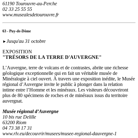
61190 Tourouvre-au-Perche
02 33 25 55 55
www.musealesdetourouvre.fr
63 - Puy-de-Dôme
Jusqu'au 31 octobre
►
EXPOSITION
"TRÉSORS DE LA TERRE D'AUVERGNE"
L’Auvergne, terre de volcans et de contrastes, abrite une richesse
géologique exceptionnelle qui en fait un véritable musée de
Minéralogie à ciel ouvert. À travers une exposition inédite, le Musée
régional d’Auvergne invite le public à plonger dans la relation
intime entre l’Homme et les minéraux. Les visiteurs découvriront
plus de 80 spécimens de roches et de minéraux issus du territoire
auvergnat.
Musée régional d’Auvergne
10 bis rue Delille
63200 Riom
04 73 38 17 31
www.rlv.eu/decouvrir/musees/musee-regional-dauvergne-1