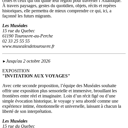
celles et ceux qui ont quitté leur région pour traverser l’Atlantique.
À travers paysages, gestes du quotidien, objets, récits et repères
historiques, elle permettra de mieux comprendre ce qui, ici, a
façonné les futurs migrants.
Les Muséales
15 rue du Quebec
61190 Tourouvre-au-Perche
02 33 25 55 55
www.musealesdetourouvre.fr
Jusqu'au 2 octobre 2026
►
EXPOSITION
"INVITATION AUX VOYAGES"
Avec cette seconde proposition, l’équipe des Muséales souhaite
offrir une exposition plus sensorielle et immersive, brouillant les
frontières entre réel et imaginaire. Loin d’un récit figé ou d’une
simple évocation historique, le voyage y sera abordé comme une
expérience intime, émotionnelle et universelle, laissant à chacun la
liberté de son interprétation.
Les Muséales
15 rue du Quebec