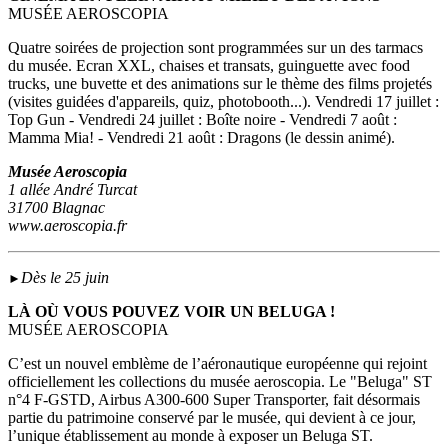
MUSÉE AEROSCOPIA
Quatre soirées de projection sont programmées sur un des tarmacs
du musée. Ecran XXL, chaises et transats, guinguette avec food
trucks, une buvette et des animations sur le thème des films projetés
(visites guidées d'appareils, quiz, photobooth...). Vendredi 17 juillet :
Top Gun - Vendredi 24 juillet : Boîte noire - Vendredi 7 août :
Mamma Mia! - Vendredi 21 août : Dragons (le dessin animé).
Musée Aeroscopia
1 allée André Turcat
31700 Blagnac
www.aeroscopia.fr
Dès le 25 juin
►
LÀ OÙ VOUS POUVEZ VOIR UN BELUGA !
MUSÉE AEROSCOPIA
C’est un nouvel emblème de l’aéronautique européenne qui rejoint
officiellement les collections du musée aeroscopia. Le "Beluga" ST
n°4 F-GSTD, Airbus A300-600 Super Transporter, fait désormais
partie du patrimoine conservé par le musée, qui devient à ce jour,
l’unique établissement au monde à exposer un Beluga ST.