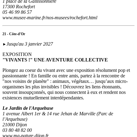
1 place de la Gallissonnière
17300 Rochefort
05 46 99 86 57
www.musee-marine.fr/nos-musees/rochefort.html
21 - Côte-d'Or
Jusqu'au 3 janvier 2027
►
EXPOSITION
"VIVANTS !" UNE AVENTURE COLLECTIVE
Plongez au coeur du vivant avec une exposition résolument pop et
passionnante ! En famille ou entre amis, partez à la rencontre de
"nos voisins de planète" : animaux, végétaux… jusqu’aux micro-
organismes les plus invisibles ! Découvrez les liens étonnants,
souvent insoupçonnés, qui nous connectent à eux et rendent nos
existences mutuellement interdépendantes.
Le Jardin de l'Arquebuse
1 avenue Albert 1er & 14 rue Jehan de Marville (Parc de
l’Arquebuse)
21000 Dijon
03 80 48 82 00
www.ma-nature.dijon.fr