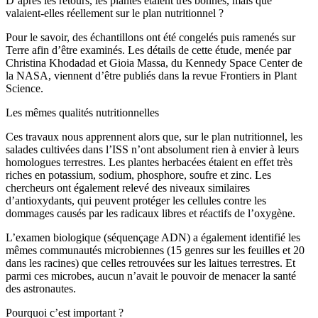
D’après les retours, les plantes étaient très bonnes, mais que
valaient-elles réellement sur le plan nutritionnel ?
Pour le savoir, des échantillons ont été congelés puis ramenés sur
Terre afin d’être examinés. Les détails de cette étude, menée par
Christina Khodadad et Gioia Massa, du Kennedy Space Center de
la NASA, viennent d’être publiés dans la revue Frontiers in Plant
Science.
Les mêmes qualités nutritionnelles
Ces travaux nous apprennent alors que, sur le plan nutritionnel, les
salades cultivées dans l’ISS n’ont absolument rien à envier à leurs
homologues terrestres. Les plantes herbacées étaient en effet très
riches en potassium, sodium, phosphore, soufre et zinc. Les
chercheurs ont également relevé des niveaux similaires
d’antioxydants, qui peuvent protéger les cellules contre les
dommages causés par les radicaux libres et réactifs de l’oxygène.
L’examen biologique (séquençage ADN) a également identifié les
mêmes communautés microbiennes (15 genres sur les feuilles et 20
dans les racines) que celles retrouvées sur les laitues terrestres. Et
parmi ces microbes, aucun n’avait le pouvoir de menacer la santé
des astronautes.
Pourquoi c’est important ?