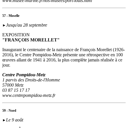
www.musee-marine.fr/nos-musees/port-louis.html
57 - Moselle
Jusqu'au 28 septembre
►
EXPOSITION
"FRANÇOIS MORELLET"
Inaugurant le centenaire de la naissance de François Morellet (1926-
2016), le Centre Pompidou-Metz présente une rétrospective en 100
œuvres allant de 1941 à 2016, la plus complète jamais réalisée à ce
jour.
Centre Pompidou-Metz
1 parvis des Droits-de-l'Homme
57000 Metz
03 87 15 17 17
www.centrepompidou-metz.fr
59 - Nord
Le 9 août
►