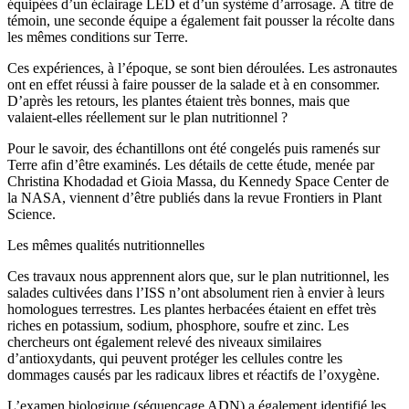
équipées d’un éclairage LED et d’un système d’arrosage. À titre de
témoin, une seconde équipe a également fait pousser la récolte dans
les mêmes conditions sur Terre.
Ces expériences, à l’époque, se sont bien déroulées. Les astronautes
ont en effet réussi à faire pousser de la salade et à en consommer.
D’après les retours, les plantes étaient très bonnes, mais que
valaient-elles réellement sur le plan nutritionnel ?
Pour le savoir, des échantillons ont été congelés puis ramenés sur
Terre afin d’être examinés. Les détails de cette étude, menée par
Christina Khodadad et Gioia Massa, du Kennedy Space Center de
la NASA, viennent d’être publiés dans la revue Frontiers in Plant
Science.
Les mêmes qualités nutritionnelles
Ces travaux nous apprennent alors que, sur le plan nutritionnel, les
salades cultivées dans l’ISS n’ont absolument rien à envier à leurs
homologues terrestres. Les plantes herbacées étaient en effet très
riches en potassium, sodium, phosphore, soufre et zinc. Les
chercheurs ont également relevé des niveaux similaires
d’antioxydants, qui peuvent protéger les cellules contre les
dommages causés par les radicaux libres et réactifs de l’oxygène.
L’examen biologique (séquençage ADN) a également identifié les