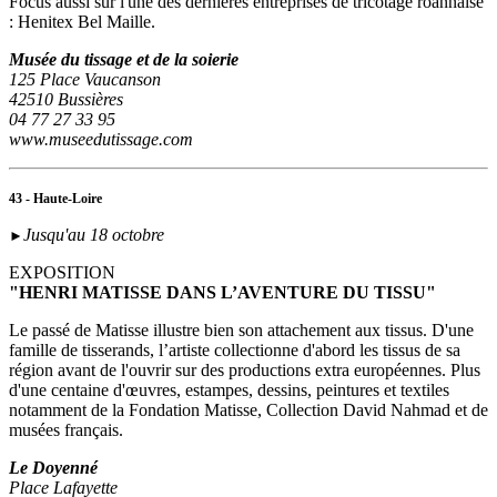
Focus aussi sur l'une des dernières entreprises de tricotage roannaise
: Henitex Bel Maille.
Musée du tissage et de la soierie
125 Place Vaucanson
42510 Bussières
04 77 27 33 95
www.museedutissage.com
43 - Haute-Loire
Jusqu'au 18 octobre
►
EXPOSITION
"HENRI MATISSE DANS L’AVENTURE DU TISSU"
Le passé de Matisse illustre bien son attachement aux tissus. D'une
famille de tisserands, l’artiste collectionne d'abord les tissus de sa
région avant de l'ouvrir sur des productions extra européennes. Plus
d'une centaine d'œuvres, estampes, dessins, peintures et textiles
notamment de la Fondation Matisse, Collection David Nahmad et de
musées français.
Le Doyenné
Place Lafayette