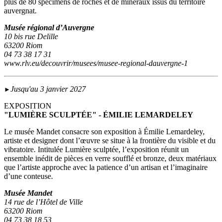
plus de 80 spécimens de roches et de minéraux issus du territoire
auvergnat.
Musée régional d’Auvergne
10 bis rue Delille
63200 Riom
04 73 38 17 31
www.rlv.eu/decouvrir/musees/musee-regional-dauvergne-1
Jusqu'au 3 janvier 2027
►
EXPOSITION
"LUMIÈRE SCULPTÉE" - ÉMILIE LEMARDELEY
Le musée Mandet consacre son exposition à Émilie Lemardeley,
artiste et designer dont l’œuvre se situe à la frontière du visible et du
vibratoire. Intitulée Lumière sculptée, l’exposition réunit un
ensemble inédit de pièces en verre soufflé et bronze, deux matériaux
que l’artiste approche avec la patience d’un artisan et l’imaginaire
d’une conteuse.
Musée Mandet
14 rue de l’Hôtel de Ville
63200 Riom
04 73 38 18 53