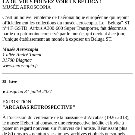
LÀ OÙ VOUS POUVEZ VOIR UN BELUGA !
MUSÉE AEROSCOPIA
C’est un nouvel emblème de l’aéronautique européenne qui rejoint
officiellement les collections du musée aeroscopia. Le "Beluga" ST
n°4 F-GSTD, Airbus A300-600 Super Transporter, fait désormais
partie du patrimoine conservé par le musée, qui devient à ce jour,
l’unique établissement au monde à exposer un Beluga ST.
Musée Aeroscopia
1 allée André Turcat
31700 Blagnac
www.aeroscopia.fr
38 - Isère
Jusqu'au 31 juillet 2027
►
EXPOSITION
"ARCABAS RÉTROSPECTIVE"
À l’occasion du centenaire de la naissance d’Arcabas (1926-2018),
le musée Hébert lui consacre une rétrospective inédite et invite à
poser un regard nouveau sur l’univers de l’artiste. Réunissant plus
de 80 œuvres - peintures, estampes, archives et objets personnels,