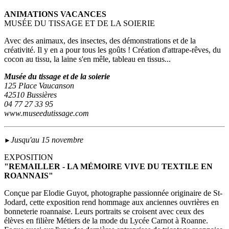
ANIMATIONS VACANCES
MUSÉE DU TISSAGE ET DE LA SOIERIE
Avec des animaux, des insectes, des démonstrations et de la
créativité. Il y en a pour tous les goûts ! Création d'attrape-rêves, du
cocon au tissu, la laine s'en mêle, tableau en tissus...
Musée du tissage et de la soierie
125 Place Vaucanson
42510 Bussières
04 77 27 33 95
www.museedutissage.com
Jusqu'au 15 novembre
►
EXPOSITION
"REMAILLER - LA MÉMOIRE VIVE DU TEXTILE EN
ROANNAIS"
Conçue par Elodie Guyot, photographe passionnée originaire de St-
Jodard, cette exposition rend hommage aux anciennes ouvrières en
bonneterie roannaise. Leurs portraits se croisent avec ceux des
élèves en filière Métiers de la mode du Lycée Carnot à Roanne.