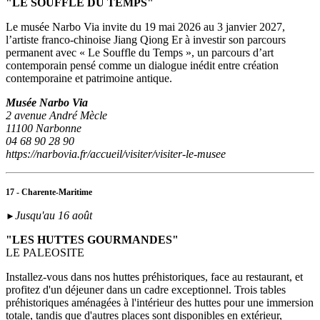
"LE SOUFFLE DU TEMPS"
Le musée Narbo Via invite du 19 mai 2026 au 3 janvier 2027,
l’artiste franco-chinoise Jiang Qiong Er à investir son parcours
permanent avec « Le Souffle du Temps », un parcours d’art
contemporain pensé comme un dialogue inédit entre création
contemporaine et patrimoine antique.
Musée Narbo Via
2 avenue André Mècle
11100 Narbonne
04 68 90 28 90
https://narbovia.fr/accueil/visiter/visiter-le-musee
17 - Charente-Maritime
Jusqu'au 16 août
►
"LES HUTTES GOURMANDES"
LE PALEOSITE
Installez-vous dans nos huttes préhistoriques, face au restaurant, et
profitez d'un déjeuner dans un cadre exceptionnel. Trois tables
préhistoriques aménagées à l'intérieur des huttes pour une immersion
totale, tandis que d'autres places sont disponibles en extérieur,