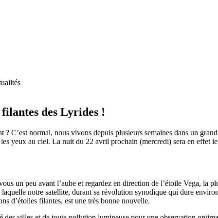
ualités
 filantes des Lyrides !
 ? C’est normal, nous vivons depuis plusieurs semaines dans un grand cl
 les yeux au ciel. La nuit du 22 avril prochain (mercredi) sera en effet le 
s un peu avant l’aube et regardez en direction de l’étoile Vega, la plus 
laquelle notre satellite, durant sa révolution synodique qui dure environ 
ons d’étoiles filantes, est une très bonne nouvelle.
né des villes et de toute pollution lumineuse pour une observation opt