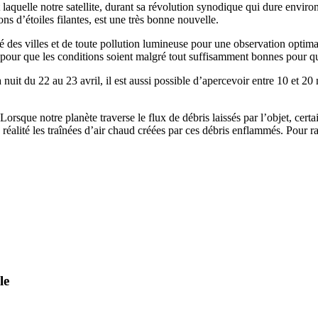
laquelle notre satellite, durant sa révolution synodique qui dure environ 
ons d’étoiles filantes, est une très bonne nouvelle.
né des villes et de toute pollution lumineuse pour une observation opt
ts pour que les conditions soient malgré tout suffisamment bonnes pour q
nuit du 22 au 23 avril, il est aussi possible d’apercevoir entre 10 et 20
sque notre planète traverse le flux de débris laissés par l’objet, certai
réalité les traînées d’air chaud créées par ces débris enflammés. Pour r
le