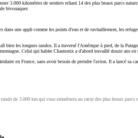
onner 3.000 kilomètres de sentiers reliant 14 des plus beaux parcs nat
é de bivouaquer.
es dans une appli comme les points d'eau et de ravitaillement, les refug
t bien les longues randos. Il a traversé l'Amérique à pied, de la Patagon
a montagne. Celui qui habite Chamonix a d'abord travaillé douze ans en 
imilaire en France, sans avoir besoin de prendre l'avion. Il a lancé sa 
er rando de 3.000 km qui vous emmènera au cœur des plus beaux parcs n
le