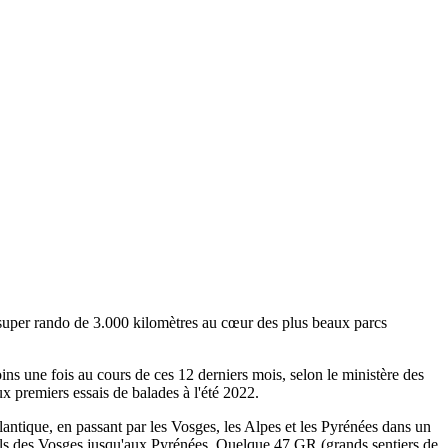
a super rando de 3.000 kilomètres au cœur des plus beaux parcs
moins une fois au cours de ces 12 derniers mois, selon le ministère des
x premiers essais de balades à l'été 2022.
antique, en passant par les Vosges, les Alpes et les Pyrénées dans un
urels des Vosges jusqu'aux Pyrénées. Quelque 47 GR (grands sentiers de