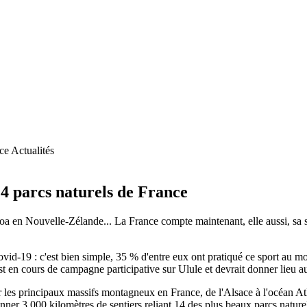
Actualités
4 parcs naturels de France
aroa en Nouvelle-Zélande... La France compte maintenant, elle aussi, s
t Covid-19 : c'est bien simple, 35 % d'entre eux ont pratiqué ce sport au 
t en cours de campagne participative sur Ulule et devrait donner lieu au
 les principaux massifs montagneux en France, de l'Alsace à l'océan Atl
onner 3.000 kilomètres de sentiers reliant 14 des plus beaux parcs nat