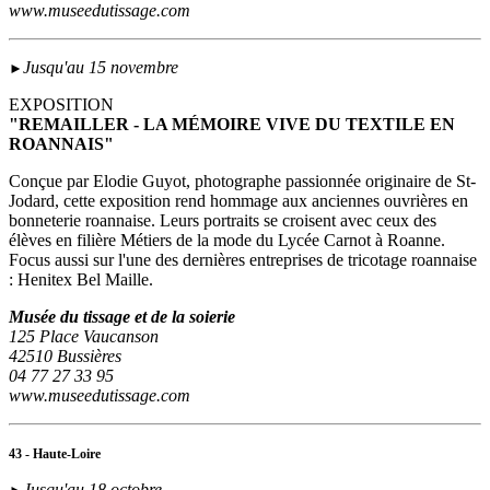
www.museedutissage.com
Jusqu'au 15 novembre
►
EXPOSITION
"REMAILLER - LA MÉMOIRE VIVE DU TEXTILE EN
ROANNAIS"
Conçue par Elodie Guyot, photographe passionnée originaire de St-
Jodard, cette exposition rend hommage aux anciennes ouvrières en
bonneterie roannaise. Leurs portraits se croisent avec ceux des
élèves en filière Métiers de la mode du Lycée Carnot à Roanne.
Focus aussi sur l'une des dernières entreprises de tricotage roannaise
: Henitex Bel Maille.
Musée du tissage et de la soierie
125 Place Vaucanson
42510 Bussières
04 77 27 33 95
www.museedutissage.com
43 - Haute-Loire
Jusqu'au 18 octobre