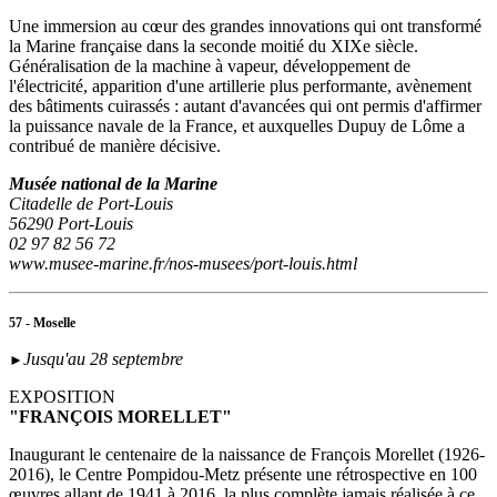
Une immersion au cœur des grandes innovations qui ont transformé
la Marine française dans la seconde moitié du XIXe siècle.
Généralisation de la machine à vapeur, développement de
l'électricité, apparition d'une artillerie plus performante, avènement
des bâtiments cuirassés : autant d'avancées qui ont permis d'affirmer
la puissance navale de la France, et auxquelles Dupuy de Lôme a
contribué de manière décisive.
Musée national de la Marine
Citadelle de Port-Louis
56290 Port-Louis
02 97 82 56 72
www.musee-marine.fr/nos-musees/port-louis.html
57 - Moselle
Jusqu'au 28 septembre
►
EXPOSITION
"FRANÇOIS MORELLET"
Inaugurant le centenaire de la naissance de François Morellet (1926-
2016), le Centre Pompidou-Metz présente une rétrospective en 100
œuvres allant de 1941 à 2016, la plus complète jamais réalisée à ce