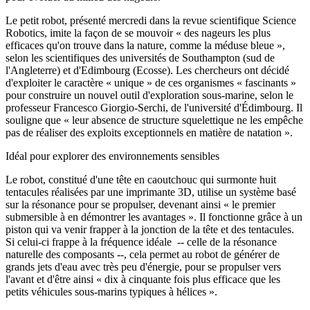
Le petit robot, présenté mercredi dans la revue scientifique Science
Robotics, imite la façon de se mouvoir « des nageurs les plus
efficaces qu'on trouve dans la nature, comme la méduse bleue »,
selon les scientifiques des universités de Southampton (sud de
l'Angleterre) et d'Edimbourg (Ecosse). Les chercheurs ont décidé
d'exploiter le caractère « unique » de ces organismes « fascinants »
pour construire un nouvel outil d'exploration sous-marine, selon le
professeur Francesco Giorgio-Serchi, de l'université d'Édimbourg. Il
souligne que « leur absence de structure squelettique ne les empêche
pas de réaliser des exploits exceptionnels en matière de natation ».
Idéal pour explorer des environnements sensibles
Le robot, constitué d'une tête en caoutchouc qui surmonte huit
tentacules réalisées par une imprimante 3D, utilise un système basé
sur la résonance pour se propulser, devenant ainsi « le premier
submersible à en démontrer les avantages ». Il fonctionne grâce à un
piston qui va venir frapper à la jonction de la tête et des tentacules.
Si celui-ci frappe à la fréquence idéale -- celle de la résonance
naturelle des composants --, cela permet au robot de générer de
grands jets d'eau avec très peu d'énergie, pour se propulser vers
l'avant et d'être ainsi « dix à cinquante fois plus efficace que les
petits véhicules sous-marins typiques à hélices ».