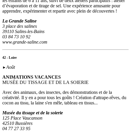
les enfants de 6 à 11 ans, suivi de deux ateliers participatifs : atelier
d’évaporation et de tirage de sel. Une expérience amusante pour
apprendre, expérimenter et repartir avec plein de découvertes !
La Grande Saline
3 place des salines
39110 Salins-les-Bains
03 84 73 10 92
www.grande-saline.com
42 - Loire
Août
►
ANIMATIONS VACANCES
MUSÉE DU TISSAGE ET DE LA SOIERIE
Avec des animaux, des insectes, des démonstrations et de la
créativité. Il y en a pour tous les goûts ! Création d'attrape-rêves, du
cocon au tissu, la laine s'en mêle, tableau en tissus...
Musée du tissage et de la soierie
125 Place Vaucanson
42510 Bussières
04 77 27 33 95