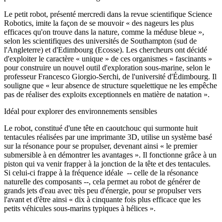
Le petit robot, présenté mercredi dans la revue scientifique Science
Robotics, imite la façon de se mouvoir « des nageurs les plus
efficaces qu'on trouve dans la nature, comme la méduse bleue »,
selon les scientifiques des universités de Southampton (sud de
l'Angleterre) et d'Edimbourg (Ecosse). Les chercheurs ont décidé
d'exploiter le caractère « unique » de ces organismes « fascinants »
pour construire un nouvel outil d'exploration sous-marine, selon le
professeur Francesco Giorgio-Serchi, de l'université d'Édimbourg. Il
souligne que « leur absence de structure squelettique ne les empêche
pas de réaliser des exploits exceptionnels en matière de natation ».
Idéal pour explorer des environnements sensibles
Le robot, constitué d'une tête en caoutchouc qui surmonte huit
tentacules réalisées par une imprimante 3D, utilise un système basé
sur la résonance pour se propulser, devenant ainsi « le premier
submersible à en démontrer les avantages ». Il fonctionne grâce à un
piston qui va venir frapper à la jonction de la tête et des tentacules.
Si celui-ci frappe à la fréquence idéale -- celle de la résonance
naturelle des composants --, cela permet au robot de générer de
grands jets d'eau avec très peu d'énergie, pour se propulser vers
l'avant et d'être ainsi « dix à cinquante fois plus efficace que les
petits véhicules sous-marins typiques à hélices ».