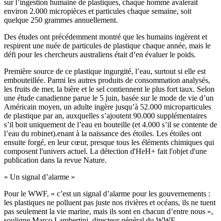
sur l’ingestion humaine de plastiques, chaque homme avalerait
environ 2.000 micropièces et particules chaque semaine, soit
quelque 250 grammes annuellement.
Des études ont précédemment montré que les humains ingèrent et
respirent une nuée de particules de plastique chaque année, mais le
défi pour les chercheurs australiens était d’en évaluer le poids.
Première source de ce plastique ingurgité, l’eau, surtout si elle est
embouteillée. Parmi les autres produits de consommation analysés,
les fruits de mer, la bière et le sel contiennent le plus fort taux. Selon
une étude canadienne parue le 5 juin, basée sur le mode de vie d’un
Américain moyen, un adulte ingère jusqu’à 52.000 microparticules
de plastique par an, auxquelles s’ajoutent 90.000 supplémentaires
s’il boit uniquement de l’eau en bouteille (et 4.000 s’il se contente de
l’eau du robinet).enant à la naissance des étoiles. Les étoiles ont
ensuite forgé, en leur cœur, presque tous les éléments chimiques qui
composent l'univers actuel. La détection d'HeH+ fait l'objet d'une
publication dans la revue Nature.
« Un signal d’alarme »
Pour le WWF, « c’est un signal d’alarme pour les gouvernements :
les plastiques ne polluent pas juste nos rivières et océans, ils ne tuent
pas seulement la vie marine, mais ils sont en chacun d’entre nous »,
souligne Marco Lambertini, directeur général du WWF