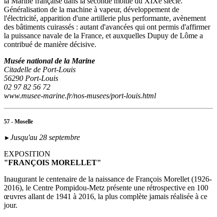
la Marine française dans la seconde moitié du XIXe siècle.
Généralisation de la machine à vapeur, développement de
l'électricité, apparition d'une artillerie plus performante, avènement
des bâtiments cuirassés : autant d'avancées qui ont permis d'affirmer
la puissance navale de la France, et auxquelles Dupuy de Lôme a
contribué de manière décisive.
Musée national de la Marine
Citadelle de Port-Louis
56290 Port-Louis
02 97 82 56 72
www.musee-marine.fr/nos-musees/port-louis.html
57 - Moselle
Jusqu'au 28 septembre
►
EXPOSITION
"FRANÇOIS MORELLET"
Inaugurant le centenaire de la naissance de François Morellet (1926-
2016), le Centre Pompidou-Metz présente une rétrospective en 100
œuvres allant de 1941 à 2016, la plus complète jamais réalisée à ce
jour.