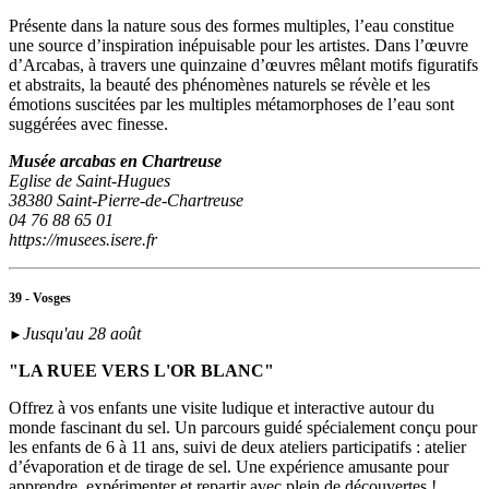
Présente dans la nature sous des formes multiples, l’eau constitue
une source d’inspiration inépuisable pour les artistes. Dans l’œuvre
d’Arcabas, à travers une quinzaine d’œuvres mêlant motifs figuratifs
et abstraits, la beauté des phénomènes naturels se révèle et les
émotions suscitées par les multiples métamorphoses de l’eau sont
suggérées avec finesse.
Musée arcabas en Chartreuse
Eglise de Saint-Hugues
38380 Saint-Pierre-de-Chartreuse
04 76 88 65 01
https://musees.isere.fr
39 - Vosges
Jusqu'au 28 août
►
"LA RUEE VERS L'OR BLANC"
Offrez à vos enfants une visite ludique et interactive autour du
monde fascinant du sel. Un parcours guidé spécialement conçu pour
les enfants de 6 à 11 ans, suivi de deux ateliers participatifs : atelier
d’évaporation et de tirage de sel. Une expérience amusante pour
apprendre, expérimenter et repartir avec plein de découvertes !