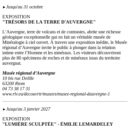
Jusqu'au 31 octobre
►
EXPOSITION
"TRÉSORS DE LA TERRE D'AUVERGNE"
L’Auvergne, terre de volcans et de contrastes, abrite une richesse
géologique exceptionnelle qui en fait un véritable musée de
Minéralogie à ciel ouvert. À travers une exposition inédite, le Musée
régional d’Auvergne invite le public à plonger dans la relation
intime entre l’Homme et les minéraux. Les visiteurs découvriront
plus de 80 spécimens de roches et de minéraux issus du territoire
auvergnat.
Musée régional d’Auvergne
10 bis rue Delille
63200 Riom
04 73 38 17 31
www.rlv.eu/decouvrir/musees/musee-regional-dauvergne-1
Jusqu'au 3 janvier 2027
►
EXPOSITION
"LUMIÈRE SCULPTÉE" - ÉMILIE LEMARDELEY