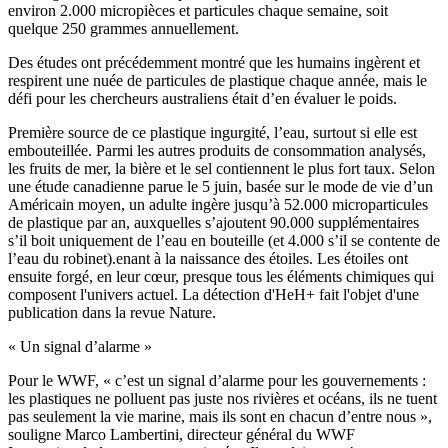
environ 2.000 micropièces et particules chaque semaine, soit
quelque 250 grammes annuellement.
Des études ont précédemment montré que les humains ingèrent et
respirent une nuée de particules de plastique chaque année, mais le
défi pour les chercheurs australiens était d’en évaluer le poids.
Première source de ce plastique ingurgité, l’eau, surtout si elle est
embouteillée. Parmi les autres produits de consommation analysés,
les fruits de mer, la bière et le sel contiennent le plus fort taux. Selon
une étude canadienne parue le 5 juin, basée sur le mode de vie d’un
Américain moyen, un adulte ingère jusqu’à 52.000 microparticules
de plastique par an, auxquelles s’ajoutent 90.000 supplémentaires
s’il boit uniquement de l’eau en bouteille (et 4.000 s’il se contente de
l’eau du robinet).enant à la naissance des étoiles. Les étoiles ont
ensuite forgé, en leur cœur, presque tous les éléments chimiques qui
composent l'univers actuel. La détection d'HeH+ fait l'objet d'une
publication dans la revue Nature.
« Un signal d’alarme »
Pour le WWF, « c’est un signal d’alarme pour les gouvernements :
les plastiques ne polluent pas juste nos rivières et océans, ils ne tuent
pas seulement la vie marine, mais ils sont en chacun d’entre nous »,
souligne Marco Lambertini, directeur général du WWF