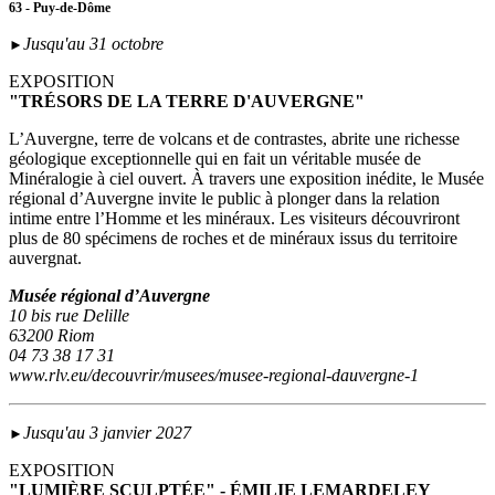
63 - Puy-de-Dôme
Jusqu'au 31 octobre
►
EXPOSITION
"TRÉSORS DE LA TERRE D'AUVERGNE"
L’Auvergne, terre de volcans et de contrastes, abrite une richesse
géologique exceptionnelle qui en fait un véritable musée de
Minéralogie à ciel ouvert. À travers une exposition inédite, le Musée
régional d’Auvergne invite le public à plonger dans la relation
intime entre l’Homme et les minéraux. Les visiteurs découvriront
plus de 80 spécimens de roches et de minéraux issus du territoire
auvergnat.
Musée régional d’Auvergne
10 bis rue Delille
63200 Riom
04 73 38 17 31
www.rlv.eu/decouvrir/musees/musee-regional-dauvergne-1
Jusqu'au 3 janvier 2027
►
EXPOSITION
"LUMIÈRE SCULPTÉE" - ÉMILIE LEMARDELEY