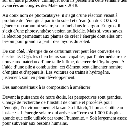
sur un autre procédé, chimique, dont ils présentent cette semaine des
avancées au congrès des Matériaux 2018.
Au doux nom de photocatalyse, il s’agit d’une réaction visant à
produire de l’énergie à partir du soleil et d’eau (ou de CO2). Et
générer un carburant solaire, solar fuel dans le jargon. En gros, il
s’agit d’une photosynthèse version artificielle. Mais si, vous savez,
la réaction permettant aux plantes de créer l’énergie dont elles ont
besoin pour grandir à partir des rayons du soleil.
De son côté, l’énergie de ce carburant vert peut être convertie en
électricité. Déjà, les chercheurs sont capables, par l’intermédiaire de
nouveaux matériaux d’une taille infime, de créer de l’hydrogène. A
l’aide d’une pile à combustion, cet élément peut alimenter nombre
d’engins et d’appareils. Les voitures ou trains à hydrogène,
justement, sont en plein développement.
Des nanomatériaux à la composition à améliorer
Devant la puissance de notre étoile, les perspectives sont grandes.
Chargé de recherche de l’Institut de chimie et procédés pour
l’énergie, l’environnement et la santé à Illkirch, Thomas Cottineau
insiste : « L’énergie solaire qui arrive sur Terre est 1.000 fois plus
grande que celle utilisée par toute l’humanité. » Soit largement assez
pour subvenir aux besoins humains.