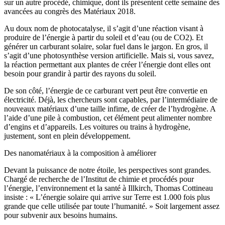
sur un autre procédé, chimique, dont ils présentent cette semaine des
avancées au congrès des Matériaux 2018.
Au doux nom de photocatalyse, il s’agit d’une réaction visant à
produire de l’énergie à partir du soleil et d’eau (ou de CO2). Et
générer un carburant solaire, solar fuel dans le jargon. En gros, il
s’agit d’une photosynthèse version artificielle. Mais si, vous savez,
la réaction permettant aux plantes de créer l’énergie dont elles ont
besoin pour grandir à partir des rayons du soleil.
De son côté, l’énergie de ce carburant vert peut être convertie en
électricité. Déjà, les chercheurs sont capables, par l’intermédiaire de
nouveaux matériaux d’une taille infime, de créer de l’hydrogène. A
l’aide d’une pile à combustion, cet élément peut alimenter nombre
d’engins et d’appareils. Les voitures ou trains à hydrogène,
justement, sont en plein développement.
Des nanomatériaux à la composition à améliorer
Devant la puissance de notre étoile, les perspectives sont grandes.
Chargé de recherche de l’Institut de chimie et procédés pour
l’énergie, l’environnement et la santé à Illkirch, Thomas Cottineau
insiste : « L’énergie solaire qui arrive sur Terre est 1.000 fois plus
grande que celle utilisée par toute l’humanité. » Soit largement assez
pour subvenir aux besoins humains.