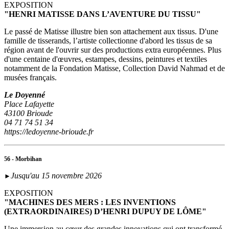
EXPOSITION
"HENRI MATISSE DANS L’AVENTURE DU TISSU"
Le passé de Matisse illustre bien son attachement aux tissus. D'une
famille de tisserands, l’artiste collectionne d'abord les tissus de sa
région avant de l'ouvrir sur des productions extra européennes. Plus
d'une centaine d'œuvres, estampes, dessins, peintures et textiles
notamment de la Fondation Matisse, Collection David Nahmad et de
musées français.
Le Doyenné
Place Lafayette
43100 Brioude
04 71 74 51 34
https://ledoyenne-brioude.fr
56 - Morbihan
Jusqu'au 15 novembre 2026
►
EXPOSITION
"MACHINES DES MERS : LES INVENTIONS
(EXTRAORDINAIRES) D’HENRI DUPUY DE LÔME"
Une immersion au cœur des grandes innovations qui ont transformé