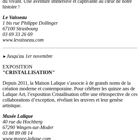
du vivant. Une aventure immersive et captivante au cœur de notre
histoire !
Le Vaisseau
1 bis rue Philippe Dollinger
67100 Strasbourg
03 69 33 26 69
www.levaisseau.com
Jusqu'au 1er novembre
►
EXPOSITION
"CRISTALLISATION"
Depuis 2011, la Maison Lalique s’associe à de grands noms de la
création moderne et contemporaine. Pour célébrer les quinze ans de
Lalique Art, l’exposition Cristallisation offre une rétrospective de ces
collaborations d’exception, révélant les œuvres et leur genèse
artistique.
Musée Lalique
40 rue du Hochberg
67290 Wingen-sur-Moder
03 88 89 08 14
www.musee-lalique.com