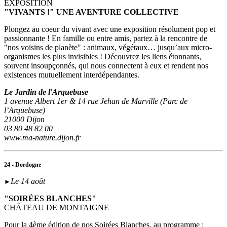
EXPOSITION
"VIVANTS !" UNE AVENTURE COLLECTIVE
Plongez au coeur du vivant avec une exposition résolument pop et
passionnante ! En famille ou entre amis, partez à la rencontre de
"nos voisins de planète" : animaux, végétaux… jusqu’aux micro-
organismes les plus invisibles ! Découvrez les liens étonnants,
souvent insoupçonnés, qui nous connectent à eux et rendent nos
existences mutuellement interdépendantes.
Le Jardin de l'Arquebuse
1 avenue Albert 1er & 14 rue Jehan de Marville (Parc de
l’Arquebuse)
21000 Dijon
03 80 48 82 00
www.ma-nature.dijon.fr
24 - Dordogne
Le 14 août
►
"SOIRÉES BLANCHES"
CHÂTEAU DE MONTAIGNE
Pour la 4ème édition de nos Soirées Blanches, au programme :