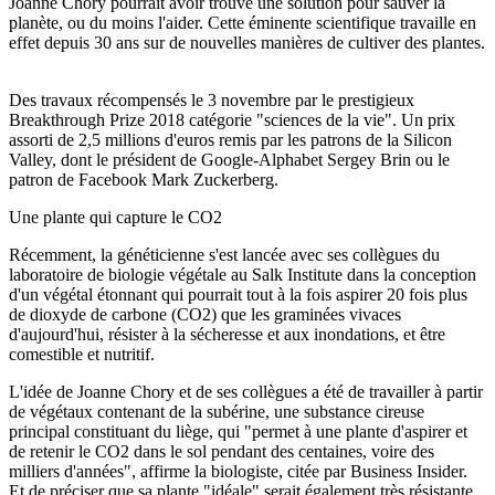
Joanne Chory pourrait avoir trouvé une solution pour sauver la
planète, ou du moins l'aider. Cette éminente scientifique travaille en
effet depuis 30 ans sur de nouvelles manières de cultiver des plantes.
Des travaux récompensés le 3 novembre par le prestigieux
Breakthrough Prize 2018 catégorie "sciences de la vie". Un prix
assorti de 2,5 millions d'euros remis par les patrons de la Silicon
Valley, dont le président de Google-Alphabet Sergey Brin ou le
patron de Facebook Mark Zuckerberg.
Une plante qui capture le CO2
Récemment, la généticienne s'est lancée avec ses collègues du
laboratoire de biologie végétale au Salk Institute dans la conception
d'un végétal étonnant qui pourrait tout à la fois aspirer 20 fois plus
de dioxyde de carbone (CO2) que les graminées vivaces
d'aujourd'hui, résister à la sécheresse et aux inondations, et être
comestible et nutritif.
L'idée de Joanne Chory et de ses collègues a été de travailler à partir
de végétaux contenant de la subérine, une substance cireuse
principal constituant du liège, qui "permet à une plante d'aspirer et
de retenir le CO2 dans le sol pendant des centaines, voire des
milliers d'années", affirme la biologiste, citée par Business Insider.
Et de préciser que sa plante "idéale" serait également très résistante