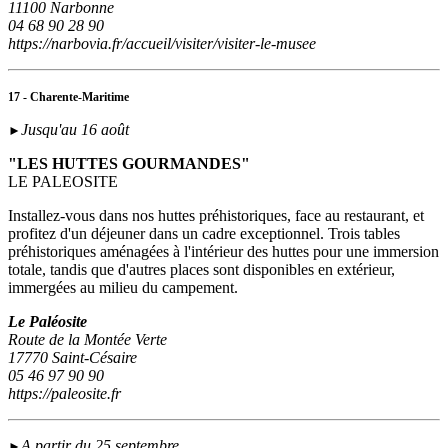
11100 Narbonne
04 68 90 28 90
https://narbovia.fr/accueil/visiter/visiter-le-musee
17 - Charente-Maritime
Jusqu'au 16 août
►
"LES HUTTES GOURMANDES"
LE PALEOSITE
Installez-vous dans nos huttes préhistoriques, face au restaurant, et
profitez d'un déjeuner dans un cadre exceptionnel. Trois tables
préhistoriques aménagées à l'intérieur des huttes pour une immersion
totale, tandis que d'autres places sont disponibles en extérieur,
immergées au milieu du campement.
Le Paléosite
Route de la Montée Verte
17770 Saint-Césaire
05 46 97 90 90
https://paleosite.fr
A partir du 25 septembre
►