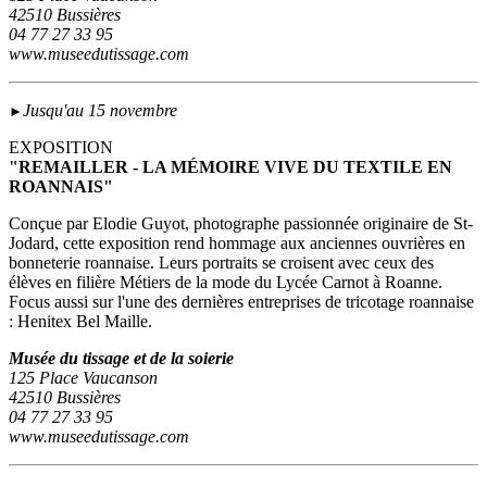
42510 Bussières
04 77 27 33 95
www.museedutissage.com
Jusqu'au 15 novembre
►
EXPOSITION
"REMAILLER - LA MÉMOIRE VIVE DU TEXTILE EN
ROANNAIS"
Conçue par Elodie Guyot, photographe passionnée originaire de St-
Jodard, cette exposition rend hommage aux anciennes ouvrières en
bonneterie roannaise. Leurs portraits se croisent avec ceux des
élèves en filière Métiers de la mode du Lycée Carnot à Roanne.
Focus aussi sur l'une des dernières entreprises de tricotage roannaise
: Henitex Bel Maille.
Musée du tissage et de la soierie
125 Place Vaucanson
42510 Bussières
04 77 27 33 95
www.museedutissage.com