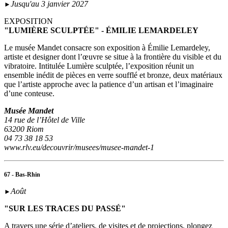
Jusqu'au 3 janvier 2027
►
EXPOSITION
"LUMIÈRE SCULPTÉE" - ÉMILIE LEMARDELEY
Le musée Mandet consacre son exposition à Émilie Lemardeley,
artiste et designer dont l’œuvre se situe à la frontière du visible et du
vibratoire. Intitulée Lumière sculptée, l’exposition réunit un
ensemble inédit de pièces en verre soufflé et bronze, deux matériaux
que l’artiste approche avec la patience d’un artisan et l’imaginaire
d’une conteuse.
Musée Mandet
14 rue de l’Hôtel de Ville
63200 Riom
04 73 38 18 53
www.rlv.eu/decouvrir/musees/musee-mandet-1
67 - Bas-Rhin
Août
►
"SUR LES TRACES DU PASSÉ"
A travers une série d’ateliers, de visites et de projections, plongez