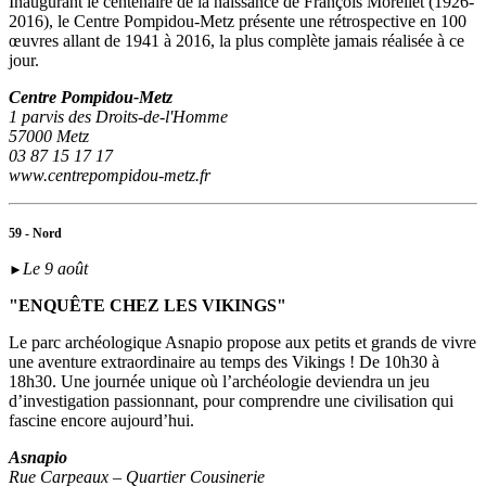
Inaugurant le centenaire de la naissance de François Morellet (1926-
2016), le Centre Pompidou-Metz présente une rétrospective en 100
œuvres allant de 1941 à 2016, la plus complète jamais réalisée à ce
jour.
Centre Pompidou-Metz
1 parvis des Droits-de-l'Homme
57000 Metz
03 87 15 17 17
www.centrepompidou-metz.fr
59 - Nord
Le 9 août
►
"ENQUÊTE CHEZ LES VIKINGS"
Le parc archéologique Asnapio propose aux petits et grands de vivre
une aventure extraordinaire au temps des Vikings ! De 10h30 à
18h30. Une journée unique où l’archéologie deviendra un jeu
d’investigation passionnant, pour comprendre une civilisation qui
fascine encore aujourd’hui.
Asnapio
Rue Carpeaux – Quartier Cousinerie