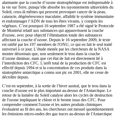
alarmante que la couche d’ozone stratosphérique est indispensable à
la vie sur Terre, puisqu’elle absorbe les rayonnements ultraviolets du
Soleil, ceux-là mêmes qui peuvent provoquer cancer de la peau,
cataracte, dégénérescence maculaire, affaiblir le système immunitaire
et endommager l’ADN de tous les êtres vivants, y compris les
végétaux. C’est pourquoi 16 septembre 1987 a été signé le Protocole
de Montréal relatif aux substances qui appauvrissent la couche
d'ozone, avec pour objectif l’élimination totale des substances
affectant la couche d’ozone. Depuis le 16 septembre 2009, le texte
est ratifié par les 197 membres de l'ONU, ce qui en fait le seul traité
universel à ce jour. L’étude menée par les chercheurs de la NASA
montre désormais que, non seulement le trou dans la couche
d’ozone diminue, mais que cet état de fait est directement lié à
l’interdiction des CFC. L'arrêt total de la production de CFC est
effectif depuis 1994 et si la concentration de ces produits dans la
stratosphère antarctique a connu son pic en 2001, elle ne cesse de
décroître depuis.
C’est en septembre, à la sortie de l’hiver austral, que le trou dans la
couche d'ozone est le plus important au-dessus de l'Antarctique. Le
retour de la lumière du Soleil catalyse alors les cycles de destruction
de l'ozone impliquant le chlore et le brome issus des CFC. Pour
comprendre comment l'ozone et les autres produits chimiques
évoluaient au fil des ans, les chercheurs ont mesuré quotidiennement
les émissions micro-ondes des gaz traces au-dessus de l'Antarctique