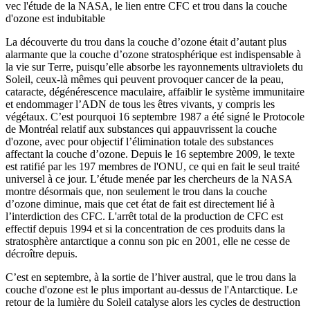
vec l'étude de la NASA, le lien entre CFC et trou dans la couche
d'ozone est indubitable
La découverte du trou dans la couche d’ozone était d’autant plus
alarmante que la couche d’ozone stratosphérique est indispensable à
la vie sur Terre, puisqu’elle absorbe les rayonnements ultraviolets du
Soleil, ceux-là mêmes qui peuvent provoquer cancer de la peau,
cataracte, dégénérescence maculaire, affaiblir le système immunitaire
et endommager l’ADN de tous les êtres vivants, y compris les
végétaux. C’est pourquoi 16 septembre 1987 a été signé le Protocole
de Montréal relatif aux substances qui appauvrissent la couche
d'ozone, avec pour objectif l’élimination totale des substances
affectant la couche d’ozone. Depuis le 16 septembre 2009, le texte
est ratifié par les 197 membres de l'ONU, ce qui en fait le seul traité
universel à ce jour. L’étude menée par les chercheurs de la NASA
montre désormais que, non seulement le trou dans la couche
d’ozone diminue, mais que cet état de fait est directement lié à
l’interdiction des CFC. L'arrêt total de la production de CFC est
effectif depuis 1994 et si la concentration de ces produits dans la
stratosphère antarctique a connu son pic en 2001, elle ne cesse de
décroître depuis.
C’est en septembre, à la sortie de l’hiver austral, que le trou dans la
couche d'ozone est le plus important au-dessus de l'Antarctique. Le
retour de la lumière du Soleil catalyse alors les cycles de destruction