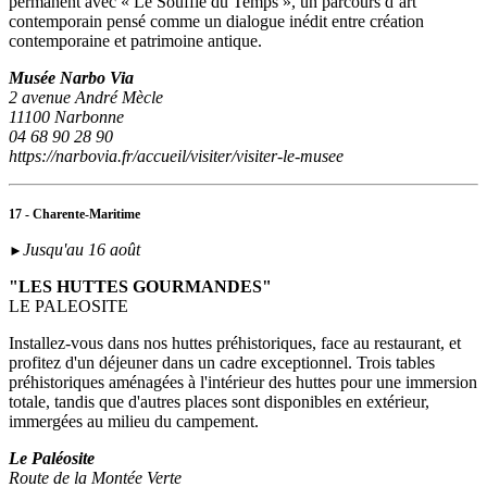
permanent avec « Le Souffle du Temps », un parcours d’art
contemporain pensé comme un dialogue inédit entre création
contemporaine et patrimoine antique.
Musée Narbo Via
2 avenue André Mècle
11100 Narbonne
04 68 90 28 90
https://narbovia.fr/accueil/visiter/visiter-le-musee
17 - Charente-Maritime
Jusqu'au 16 août
►
"LES HUTTES GOURMANDES"
LE PALEOSITE
Installez-vous dans nos huttes préhistoriques, face au restaurant, et
profitez d'un déjeuner dans un cadre exceptionnel. Trois tables
préhistoriques aménagées à l'intérieur des huttes pour une immersion
totale, tandis que d'autres places sont disponibles en extérieur,
immergées au milieu du campement.
Le Paléosite
Route de la Montée Verte