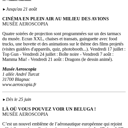
Jusqu'au 21 août
►
CINÉMA EN PLEIN AIR AU MILIEU DES AVIONS
MUSÉE AEROSCOPIA
Quatre soirées de projection sont programmées sur un des tarmacs
du musée. Ecran XXL, chaises et transats, guinguette avec food
trucks, une buvette et des animations sur le thème des films projetés
(visites guidées d'appareils, quiz, photobooth...). Vendredi 17 juillet :
Top Gun - Vendredi 24 juillet : Boîte noire - Vendredi 7 août :
Mamma Mia! - Vendredi 21 août : Dragons (le dessin animé).
Musée Aeroscopia
1 allée André Turcat
31700 Blagnac
www.aeroscopia.fr
Dès le 25 juin
►
LÀ OÙ VOUS POUVEZ VOIR UN BELUGA !
MUSÉE AEROSCOPIA
C’est un nouvel emblème de l’aéronautique européenne qui rejoint