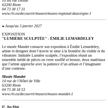
10 bis rue Delille
63200 Riom
04 73 38 17 31
www.rlv.eu/decouvrir/musees/musee-regional-dauvergne-1
Jusqu'au 3 janvier 2027
►
EXPOSITION
"LUMIÈRE SCULPTÉE" - ÉMILIE LEMARDELEY
Le musée Mandet consacre son exposition à Émilie Lemardeley,
artiste et designer dont l’œuvre se situe à la frontière du visible et du
vibratoire. Intitulée Lumière sculptée, l’exposition réunit un
ensemble inédit de pièces en verre soufflé et bronze, deux matériaux
que l’artiste approche avec la patience d’un artisan et l’imaginaire
d’une conteuse.
Musée Mandet
14 rue de l’Hôtel de Ville
63200 Riom
04 73 38 18 53
www.rlv.eu/decouvrir/musees/musee-mandet-1
67 - Bas-Rhin