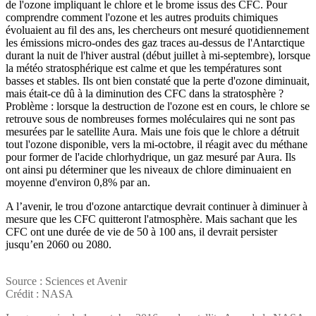
de l'ozone impliquant le chlore et le brome issus des CFC. Pour
comprendre comment l'ozone et les autres produits chimiques
évoluaient au fil des ans, les chercheurs ont mesuré quotidiennement
les émissions micro-ondes des gaz traces au-dessus de l'Antarctique
durant la nuit de l'hiver austral (début juillet à mi-septembre), lorsque
la météo stratosphérique est calme et que les températures sont
basses et stables. Ils ont bien constaté que la perte d'ozone diminuait,
mais était-ce dû à la diminution des CFC dans la stratosphère ?
Problème : lorsque la destruction de l'ozone est en cours, le chlore se
retrouve sous de nombreuses formes moléculaires qui ne sont pas
mesurées par le satellite Aura. Mais une fois que le chlore a détruit
tout l'ozone disponible, vers la mi-octobre, il réagit avec du méthane
pour former de l'acide chlorhydrique, un gaz mesuré par Aura. Ils
ont ainsi pu déterminer que les niveaux de chlore diminuaient en
moyenne d'environ 0,8% par an.
A l’avenir, le trou d'ozone antarctique devrait continuer à diminuer à
mesure que les CFC quitteront l'atmosphère. Mais sachant que les
CFC ont une durée de vie de 50 à 100 ans, il devrait persister
jusqu’en 2060 ou 2080.
Source : Sciences et Avenir
Crédit : NASA