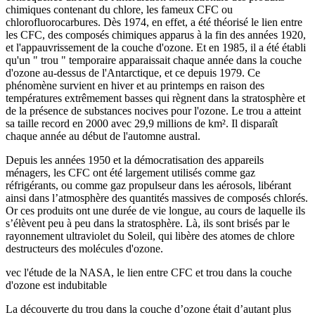
chimiques contenant du chlore, les fameux CFC ou
chlorofluorocarbures. Dès 1974, en effet, a été théorisé le lien entre
les CFC, des composés chimiques apparus à la fin des années 1920,
et l'appauvrissement de la couche d'ozone. Et en 1985, il a été établi
qu'un " trou " temporaire apparaissait chaque année dans la couche
d'ozone au-dessus de l'Antarctique, et ce depuis 1979. Ce
phénomène survient en hiver et au printemps en raison des
températures extrêmement basses qui règnent dans la stratosphère et
de la présence de substances nocives pour l'ozone. Le trou a atteint
sa taille record en 2000 avec 29,9 millions de km². Il disparaît
chaque année au début de l'automne austral.
Depuis les années 1950 et la démocratisation des appareils
ménagers, les CFC ont été largement utilisés comme gaz
réfrigérants, ou comme gaz propulseur dans les aérosols, libérant
ainsi dans l’atmosphère des quantités massives de composés chlorés.
Or ces produits ont une durée de vie longue, au cours de laquelle ils
s’élèvent peu à peu dans la stratosphère. Là, ils sont brisés par le
rayonnement ultraviolet du Soleil, qui libère des atomes de chlore
destructeurs des molécules d'ozone.
vec l'étude de la NASA, le lien entre CFC et trou dans la couche
d'ozone est indubitable
La découverte du trou dans la couche d’ozone était d’autant plus