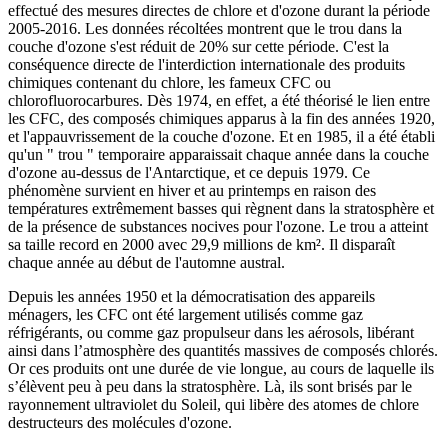
effectué des mesures directes de chlore et d'ozone durant la période
2005-2016. Les données récoltées montrent que le trou dans la
couche d'ozone s'est réduit de 20% sur cette période. C'est la
conséquence directe de l'interdiction internationale des produits
chimiques contenant du chlore, les fameux CFC ou
chlorofluorocarbures. Dès 1974, en effet, a été théorisé le lien entre
les CFC, des composés chimiques apparus à la fin des années 1920,
et l'appauvrissement de la couche d'ozone. Et en 1985, il a été établi
qu'un " trou " temporaire apparaissait chaque année dans la couche
d'ozone au-dessus de l'Antarctique, et ce depuis 1979. Ce
phénomène survient en hiver et au printemps en raison des
températures extrêmement basses qui règnent dans la stratosphère et
de la présence de substances nocives pour l'ozone. Le trou a atteint
sa taille record en 2000 avec 29,9 millions de km². Il disparaît
chaque année au début de l'automne austral.
Depuis les années 1950 et la démocratisation des appareils
ménagers, les CFC ont été largement utilisés comme gaz
réfrigérants, ou comme gaz propulseur dans les aérosols, libérant
ainsi dans l’atmosphère des quantités massives de composés chlorés.
Or ces produits ont une durée de vie longue, au cours de laquelle ils
s’élèvent peu à peu dans la stratosphère. Là, ils sont brisés par le
rayonnement ultraviolet du Soleil, qui libère des atomes de chlore
destructeurs des molécules d'ozone.