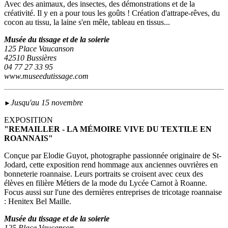
Avec des animaux, des insectes, des démonstrations et de la
créativité. Il y en a pour tous les goûts ! Création d'attrape-rêves, du
cocon au tissu, la laine s'en mêle, tableau en tissus...
Musée du tissage et de la soierie
125 Place Vaucanson
42510 Bussières
04 77 27 33 95
www.museedutissage.com
Jusqu'au 15 novembre
►
EXPOSITION
"REMAILLER - LA MÉMOIRE VIVE DU TEXTILE EN
ROANNAIS"
Conçue par Elodie Guyot, photographe passionnée originaire de St-
Jodard, cette exposition rend hommage aux anciennes ouvrières en
bonneterie roannaise. Leurs portraits se croisent avec ceux des
élèves en filière Métiers de la mode du Lycée Carnot à Roanne.
Focus aussi sur l'une des dernières entreprises de tricotage roannaise
: Henitex Bel Maille.
Musée du tissage et de la soierie
125 Place Vaucanson