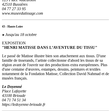
42510 Bussières
04 77 27 33 95
www.museedutissage.com
43 - Haute-Loire
Jusqu'au 18 octobre
►
EXPOSITION
"HENRI MATISSE DANS L’AVENTURE DU TISSU"
Le passé de Matisse illustre bien son attachement aux tissus. D'une
famille de tisserands, l’artiste collectionne d'abord les tissus de sa
région avant de l'ouvrir sur des productions extra européennes. Plus
d'une centaine d'œuvres, estampes, dessins, peintures et textiles
notamment de la Fondation Matisse, Collection David Nahmad et de
musées français.
Le Doyenné
Place Lafayette
43100 Brioude
04 71 74 51 34
https://ledoyenne-brioude.fr