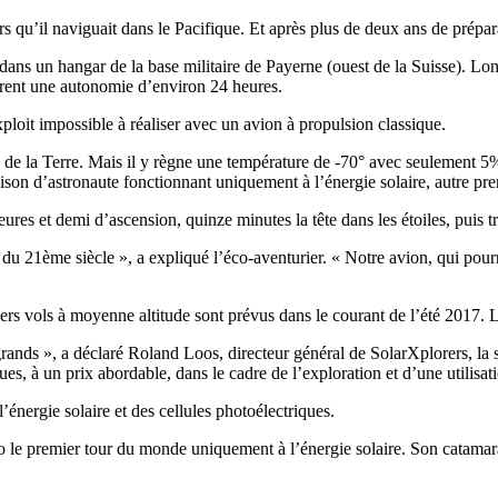
ors qu’il naviguait dans le Pacifique. Et après plus de deux ans de prépara
 dans un hangar de la base militaire de Payerne (ouest de la Suisse). L
urent une autonomie d’environ 24 heures.
xploit impossible à réaliser avec un avion à propulsion classique.
ure de la Terre. Mais il y règne une température de -70° avec seulement
naison d’astronaute fonctionnant uniquement à l’énergie solaire, autre pr
res et demi d’ascension, quinze minutes la tête dans les étoiles, puis tr
s du 21ème siècle », a expliqué l’éco-aventurier. « Notre avion, qui pour
miers vols à moyenne altitude sont prévus dans le courant de l’été 2017.
es grands », a déclaré Roland Loos, directeur général de SolarXplorers, l
ques, à un prix abordable, dans le cadre de l’exploration et d’une utilisa
’énergie solaire et des cellules photoélectriques.
 premier tour du monde uniquement à l’énergie solaire. Son catamaran g