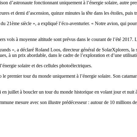
naison d’astronaute fonctionnant uniquement à l’énergie solaire, autre pr
res et demi d’ascension, quinze minutes la tête dans les étoiles, puis tr
s du 21ème siècle », a expliqué l’éco-aventurier. « Notre avion, qui pour
miers vols à moyenne altitude sont prévus dans le courant de l’été 2017.
es grands », a déclaré Roland Loos, directeur général de SolarXplorers, l
ques, à un prix abordable, dans le cadre de l’exploration et d’une utilisa
’énergie solaire et des cellules photoélectriques.
 premier tour du monde uniquement à l’énergie solaire. Son catamaran g
n juillet à boucler un tour du monde historique en volant jour et nuit à
commune mesure avec son illustre prédécesseur : autour de 10 millions de