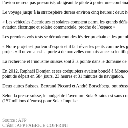
l’avion ne sera pas pressurisé, obligeant le pilote à porter une combi
Le voyage jusqu’à la stratosphère durera environ cinq heures : deux heu
« Les véhicules électriques et solaires comptent parmi les grands défi
aviation électrique et solaire commerciale, proche de l’espace ».
Les premiers vols tests se dérouleront dès février prochain et les pre
« Notre projet est porteur d’espoir et il fait rêver les petits comme l
projet. « Il ouvre aussi la porte à de nouvelles connaissances scientifi
La recherche et l’industrie suisses sont à la pointe dans le domaine de l
En 2012, Raphaël Domjan et ses coéquipiers avaient bouclé à Monaco le
point de départ en 584 jours, 23 heures et 31 minutes de navigation.
Deux autres Suisses, Bertrand Piccard et André Borschberg, ont réussi e
Selon la presse suisse, le budget de l’aventure SolarStratos est sans 
(157 millions d’euros) pour Solar Impulse.
Source : AFP
Crédit : AFP FABRICE COFFRINI