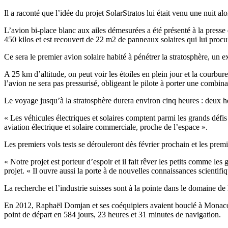
Il a raconté que l’idée du projet SolarStratos lui était venu une nuit al
L’avion bi-place blanc aux ailes démesurées a été présenté à la presse
450 kilos et est recouvert de 22 m2 de panneaux solaires qui lui proc
Ce sera le premier avion solaire habité à pénétrer la stratosphère, un e
A 25 km d’altitude, on peut voir les étoiles en plein jour et la courb
l’avion ne sera pas pressurisé, obligeant le pilote à porter une combi
Le voyage jusqu’à la stratosphère durera environ cinq heures : deux heu
« Les véhicules électriques et solaires comptent parmi les grands défi
aviation électrique et solaire commerciale, proche de l’espace ».
Les premiers vols tests se dérouleront dès février prochain et les pre
« Notre projet est porteur d’espoir et il fait rêver les petits comme l
projet. « Il ouvre aussi la porte à de nouvelles connaissances scientifi
La recherche et l’industrie suisses sont à la pointe dans le domaine de l
En 2012, Raphaël Domjan et ses coéquipiers avaient bouclé à Monaco le
point de départ en 584 jours, 23 heures et 31 minutes de navigation.