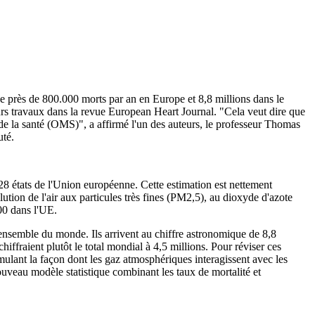
 de près de 800.000 morts par an en Europe et 8,8 millions dans le
rs travaux dans la revue European Heart Journal. "Cela veut dire que
 de la santé (OMS)", a affirmé l'un des auteurs, le professeur Thomas
uté.
28 états de l'Union européenne. Cette estimation est nettement
tion de l'air aux particules très fines (PM2,5), au dioxyde d'azote
00 dans l'UE.
'ensemble du monde. Ils arrivent au chiffre astronomique de 8,8
iffraient plutôt le total mondial à 4,5 millions. Pour réviser ces
simulant la façon dont les gaz atmosphériques interagissent avec les
nouveau modèle statistique combinant les taux de mortalité et