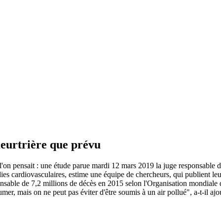
 meurtrière que prévu
ue l'on pensait : une étude parue mardi 12 mars 2019 la juge responsable
es cardiovasculaires, estime une équipe de chercheurs, qui publient leu
sponsable de 7,2 millions de décès en 2015 selon l'Organisation mondiale
r, mais on ne peut pas éviter d'être soumis à un air pollué", a-t-il ajo