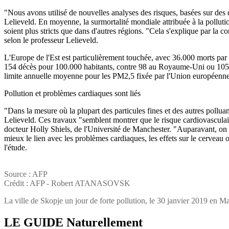
"Nous avons utilisé de nouvelles analyses des risques, basées sur des
Lelieveld. En moyenne, la surmortalité mondiale attribuée à la pollutio
soient plus stricts que dans d'autres régions. "Cela s'explique par la c
selon le professeur Lelieveld.
L'Europe de l'Est est particulièrement touchée, avec 36.000 morts par
154 décès pour 100.000 habitants, contre 98 au Royaume-Uni ou 105 en 
limite annuelle moyenne pour les PM2,5 fixée par l'Union européenne
Pollution et problèmes cardiaques sont liés
"Dans la mesure où la plupart des particules fines et des autres polluan
Lelieveld. Ces travaux "semblent montrer que le risque cardiovasculaire 
docteur Holly Shiels, de l'Université de Manchester. "Auparavant, on se
mieux le lien avec les problèmes cardiaques, les effets sur le cerveau
l'étude.
Source : AFP
Crédit : AFP - Robert ATANASOVSK
La ville de Skopje un jour de forte pollution, le 30 janvier 2019 en M
LE GUIDE
Naturellement