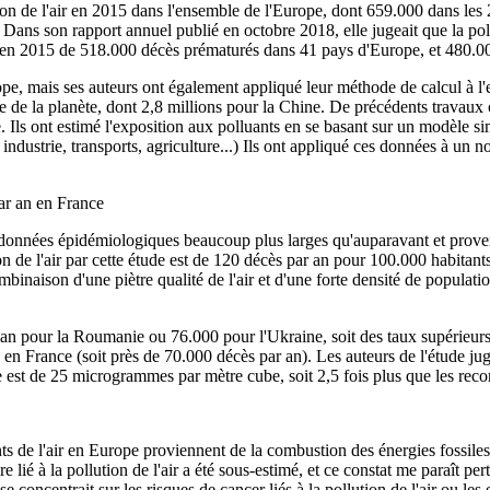
on de l'air en 2015 dans l'ensemble de l'Europe, dont 659.000 dans les 
ns son rapport annuel publié en octobre 2018, elle jugeait que la pollu
le en 2015 de 518.000 décès prématurés dans 41 pays d'Europe, et 480.0
ope, mais ses auteurs ont également appliqué leur méthode de calcul à l
e de la planète, dont 2,8 millions pour la Chine. De précédents travaux ch
ue. Ils ont estimé l'exposition aux polluants en se basant sur un modèle 
ndustrie, transports, agriculture...) Ils ont appliqué ces données à un 
ar an en France
 données épidémiologiques beaucoup plus larges qu'auparavant et provena
n de l'air par cette étude est de 120 décès par an pour 100.000 habitant
ombinaison d'une piètre qualité de l'air et d'une forte densité de popula
 an pour la Roumanie ou 76.000 pour l'Ukraine, soit des taux supérieurs
France (soit près de 70.000 décès par an). Les auteurs de l'étude jugent
 est de 25 microgrammes par mètre cube, soit 2,5 fois plus que les r
ts de l'air en Europe proviennent de la combustion des énergies fossiles, 
lié à la pollution de l'air a été sous-estimé, et ce constat me paraît per
 concentrait sur les risques de cancer liés à la pollution de l'air ou les