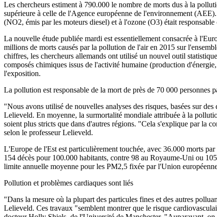
Les chercheurs estiment à 790.000 le nombre de morts dus à la polluti
supérieure à celle de l'Agence européenne de l'environnement (AEE). Da
(NO2, émis par les moteurs diesel) et à l'ozone (O3) était responsab
La nouvelle étude publiée mardi est essentiellement consacrée à l'Eur
millions de morts causés par la pollution de l'air en 2015 sur l'ensembl
chiffres, les chercheurs allemands ont utilisé un nouvel outil statistiq
composés chimiques issus de l'activité humaine (production d'énergie, i
l'exposition.
La pollution est responsable de la mort de près de 70 000 personnes p
"Nous avons utilisé de nouvelles analyses des risques, basées sur des
Lelieveld. En moyenne, la surmortalité mondiale attribuée à la pollutio
soient plus stricts que dans d'autres régions. "Cela s'explique par la c
selon le professeur Lelieveld.
L'Europe de l'Est est particulièrement touchée, avec 36.000 morts par
154 décès pour 100.000 habitants, contre 98 au Royaume-Uni ou 105 en 
limite annuelle moyenne pour les PM2,5 fixée par l'Union européenne
Pollution et problèmes cardiaques sont liés
"Dans la mesure où la plupart des particules fines et des autres polluan
Lelieveld. Ces travaux "semblent montrer que le risque cardiovasculaire 
docteur Holly Shiels, de l'Université de Manchester. "Auparavant, on se