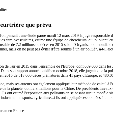
lités
 meurtrière que prévu
ue l'on pensait : une étude parue mardi 12 mars 2019 la juge responsable
es cardiovasculaires, estime une équipe de chercheurs, qui publient leu
sponsable de 7,2 millions de décès en 2015 selon l'Organisation mondiale
r, mais on ne peut pas éviter d'être soumis à un air pollué", a-t-il ajo
on de l'air en 2015 dans l'ensemble de l'Europe, dont 659.000 dans les 
ns son rapport annuel publié en octobre 2018, elle jugeait que la pollu
le en 2015 de 518.000 décès prématurés dans 41 pays d'Europe, et 480.0
ope, mais ses auteurs ont également appliqué leur méthode de calcul à l
e de la planète, dont 2,8 millions pour la Chine. De précédents travaux ch
ue. Ils ont estimé l'exposition aux polluants en se basant sur un modèle 
ndustrie, transports, agriculture...) Ils ont appliqué ces données à un 
ar an en France