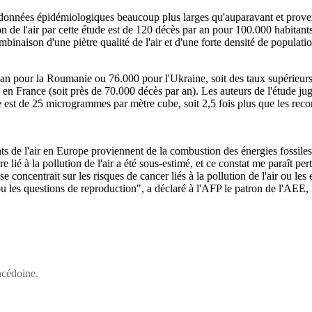
 données épidémiologiques beaucoup plus larges qu'auparavant et provena
n de l'air par cette étude est de 120 décès par an pour 100.000 habitant
ombinaison d'une piètre qualité de l'air et d'une forte densité de popula
 an pour la Roumanie ou 76.000 pour l'Ukraine, soit des taux supérieurs
France (soit près de 70.000 décès par an). Les auteurs de l'étude jugent
 est de 25 microgrammes par mètre cube, soit 2,5 fois plus que les r
ts de l'air en Europe proviennent de la combustion des énergies fossiles, 
lié à la pollution de l'air a été sous-estimé, et ce constat me paraît per
 concentrait sur les risques de cancer liés à la pollution de l'air ou les
 ou les questions de reproduction", a déclaré à l'AFP le patron de l'AE
acédoine.