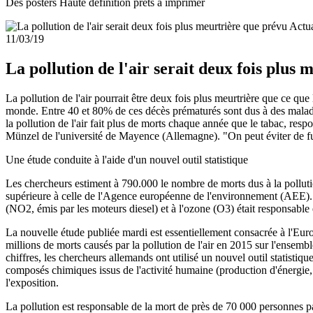
Des posters Haute définition prêts à imprimer
Actua
11/03/19
La pollution de l'air serait deux fois plus
La pollution de l'air pourrait être deux fois plus meurtrière que ce q
monde. Entre 40 et 80% de ces décès prématurés sont dus à des maladi
la pollution de l'air fait plus de morts chaque année que le tabac, re
Münzel de l'université de Mayence (Allemagne). "On peut éviter de fume
Une étude conduite à l'aide d'un nouvel outil statistique
Les chercheurs estiment à 790.000 le nombre de morts dus à la polluti
supérieure à celle de l'Agence européenne de l'environnement (AEE). Da
(NO2, émis par les moteurs diesel) et à l'ozone (O3) était responsab
La nouvelle étude publiée mardi est essentiellement consacrée à l'Eur
millions de morts causés par la pollution de l'air en 2015 sur l'ensembl
chiffres, les chercheurs allemands ont utilisé un nouvel outil statistiq
composés chimiques issus de l'activité humaine (production d'énergie, i
l'exposition.
La pollution est responsable de la mort de près de 70 000 personnes p