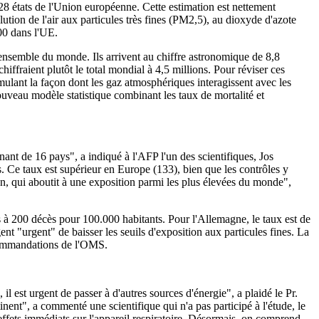
28 états de l'Union européenne. Cette estimation est nettement
tion de l'air aux particules très fines (PM2,5), au dioxyde d'azote
00 dans l'UE.
'ensemble du monde. Ils arrivent au chiffre astronomique de 8,8
iffraient plutôt le total mondial à 4,5 millions. Pour réviser ces
simulant la façon dont les gaz atmosphériques interagissent avec les
nouveau modèle statistique combinant les taux de mortalité et
nt de 16 pays", a indiqué à l'AFP l'un des scientifiques, Jos
s. Ce taux est supérieur en Europe (133), bien que les contrôles y
tion, qui aboutit à une exposition parmi les plus élevées du monde",
 à 200 décès pour 100.000 habitants. Pour l'Allemagne, le taux est de
 "urgent" de baisser les seuils d'exposition aux particules fines. La
ecommandations de l'OMS.
il est urgent de passer à d'autres sources d'énergie", a plaidé le Pr.
tinent", a commenté une scientifique qui n'a pas participé à l'étude, le
 effets immédiats sur l'appareil respiratoire. Désormais, on comprend