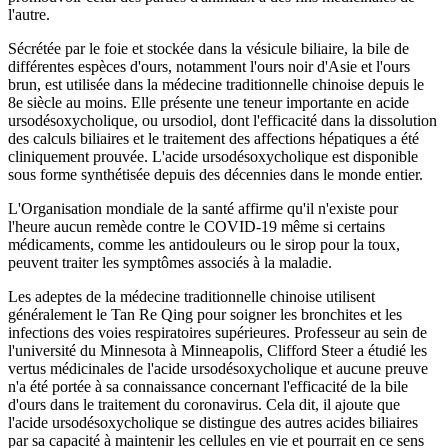
l'autre.
Sécrétée par le foie et stockée dans la vésicule biliaire, la bile de
différentes espèces d'ours, notamment l'ours noir d'Asie et l'ours
brun, est utilisée dans la médecine traditionnelle chinoise depuis le
8e siècle au moins. Elle présente une teneur importante en acide
ursodésoxycholique, ou ursodiol, dont l'efficacité dans la dissolution
des calculs biliaires et le traitement des affections hépatiques a été
cliniquement prouvée. L'acide ursodésoxycholique est disponible
sous forme synthétisée depuis des décennies dans le monde entier.
L'Organisation mondiale de la santé affirme qu'il n'existe pour
l'heure aucun remède contre le COVID-19 même si certains
médicaments, comme les antidouleurs ou le sirop pour la toux,
peuvent traiter les symptômes associés à la maladie.
Les adeptes de la médecine traditionnelle chinoise utilisent
généralement le Tan Re Qing pour soigner les bronchites et les
infections des voies respiratoires supérieures. Professeur au sein de
l'université du Minnesota à Minneapolis, Clifford Steer a étudié les
vertus médicinales de l'acide ursodésoxycholique et aucune preuve
n'a été portée à sa connaissance concernant l'efficacité de la bile
d'ours dans le traitement du coronavirus. Cela dit, il ajoute que
l'acide ursodésoxycholique se distingue des autres acides biliaires
par sa capacité à maintenir les cellules en vie et pourrait en ce sens