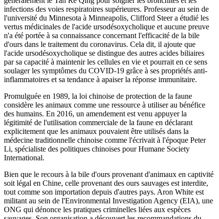
généralement le Tan Re Qing pour soigner les bronchites et les
infections des voies respiratoires supérieures. Professeur au sein de
l'université du Minnesota à Minneapolis, Clifford Steer a étudié les
vertus médicinales de l'acide ursodésoxycholique et aucune preuve
n'a été portée à sa connaissance concernant l'efficacité de la bile
d'ours dans le traitement du coronavirus. Cela dit, il ajoute que
l'acide ursodésoxycholique se distingue des autres acides biliaires
par sa capacité à maintenir les cellules en vie et pourrait en ce sens
soulager les symptômes du COVID-19 grâce à ses propriétés anti-
inflammatoires et sa tendance à apaiser la réponse immunitaire.
Promulguée en 1989, la loi chinoise de protection de la faune
considère les animaux comme une ressource à utiliser au bénéfice
des humains. En 2016, un amendement est venu appuyer la
légitimité de l'utilisation commerciale de la faune en déclarant
explicitement que les animaux pouvaient être utilisés dans la
médecine traditionnelle chinoise comme l'écrivait à l'époque Peter
Li, spécialiste des politiques chinoises pour Humane Society
International.
Bien que le recours à la bile d'ours provenant d'animaux en captivité
soit légal en Chine, celle provenant des ours sauvages est interdite,
tout comme son importation depuis d'autres pays. Aron White est
militant au sein de l'Environmental Investigation Agency (EIA), une
ONG qui dénonce les pratiques criminelles liées aux espèces
sauvages. Son organisation a découvert les recommandations du