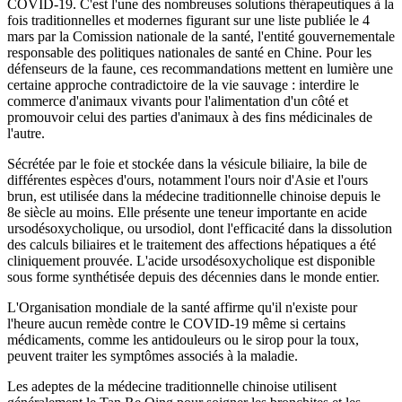
COVID-19. C'est l'une des nombreuses solutions thérapeutiques à la
fois traditionnelles et modernes figurant sur une liste publiée le 4
mars par la Comission nationale de la santé, l'entité gouvernementale
responsable des politiques nationales de santé en Chine. Pour les
défenseurs de la faune, ces recommandations mettent en lumière une
certaine approche contradictoire de la vie sauvage : interdire le
commerce d'animaux vivants pour l'alimentation d'un côté et
promouvoir celui des parties d'animaux à des fins médicinales de
l'autre.
Sécrétée par le foie et stockée dans la vésicule biliaire, la bile de
différentes espèces d'ours, notamment l'ours noir d'Asie et l'ours
brun, est utilisée dans la médecine traditionnelle chinoise depuis le
8e siècle au moins. Elle présente une teneur importante en acide
ursodésoxycholique, ou ursodiol, dont l'efficacité dans la dissolution
des calculs biliaires et le traitement des affections hépatiques a été
cliniquement prouvée. L'acide ursodésoxycholique est disponible
sous forme synthétisée depuis des décennies dans le monde entier.
L'Organisation mondiale de la santé affirme qu'il n'existe pour
l'heure aucun remède contre le COVID-19 même si certains
médicaments, comme les antidouleurs ou le sirop pour la toux,
peuvent traiter les symptômes associés à la maladie.
Les adeptes de la médecine traditionnelle chinoise utilisent