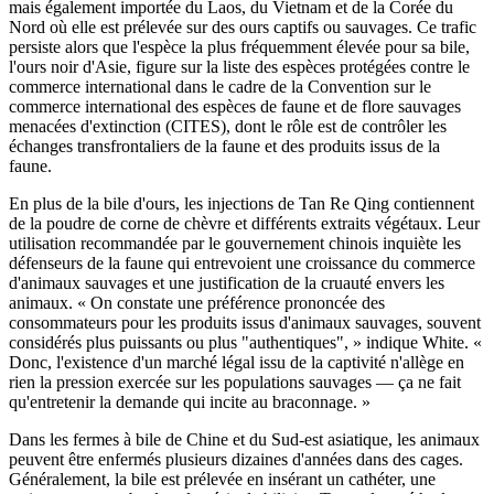
mais également importée du Laos, du Vietnam et de la Corée du
Nord où elle est prélevée sur des ours captifs ou sauvages. Ce trafic
persiste alors que l'espèce la plus fréquemment élevée pour sa bile,
l'ours noir d'Asie, figure sur la liste des espèces protégées contre le
commerce international dans le cadre de la Convention sur le
commerce international des espèces de faune et de flore sauvages
menacées d'extinction (CITES), dont le rôle est de contrôler les
échanges transfrontaliers de la faune et des produits issus de la
faune.
En plus de la bile d'ours, les injections de Tan Re Qing contiennent
de la poudre de corne de chèvre et différents extraits végétaux. Leur
utilisation recommandée par le gouvernement chinois inquiète les
défenseurs de la faune qui entrevoient une croissance du commerce
d'animaux sauvages et une justification de la cruauté envers les
animaux. « On constate une préférence prononcée des
consommateurs pour les produits issus d'animaux sauvages, souvent
considérés plus puissants ou plus "authentiques", » indique White. «
Donc, l'existence d'un marché légal issu de la captivité n'allège en
rien la pression exercée sur les populations sauvages — ça ne fait
qu'entretenir la demande qui incite au braconnage. »
Dans les fermes à bile de Chine et du Sud-est asiatique, les animaux
peuvent être enfermés plusieurs dizaines d'années dans des cages.
Généralement, la bile est prélevée en insérant un cathéter, une