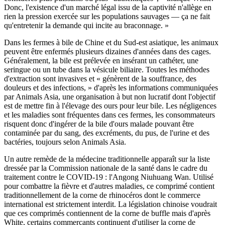
Donc, l'existence d'un marché légal issu de la captivité n'allège en
rien la pression exercée sur les populations sauvages — ça ne fait
qu'entretenir la demande qui incite au braconnage. »
Dans les fermes à bile de Chine et du Sud-est asiatique, les animaux
peuvent être enfermés plusieurs dizaines d'années dans des cages.
Généralement, la bile est prélevée en insérant un cathéter, une
seringue ou un tube dans la vésicule biliaire. Toutes les méthodes
d'extraction sont invasives et « génèrent de la souffrance, des
douleurs et des infections, » d'après les informations communiquées
par Animals Asia, une organisation à but non lucratif dont l'objectif
est de mettre fin à l'élevage des ours pour leur bile. Les négligences
et les maladies sont fréquentes dans ces fermes, les consommateurs
risquent donc d'ingérer de la bile d'ours malade pouvant être
contaminée par du sang, des excréments, du pus, de l'urine et des
bactéries, toujours selon Animals Asia.
Un autre remède de la médecine traditionnelle apparaît sur la liste
dressée par la Commission nationale de la santé dans le cadre du
traitement contre le COVID-19 : l'Angong Niuhuang Wan. Utilisé
pour combattre la fièvre et d'autres maladies, ce comprimé contient
traditionnellement de la corne de rhinocéros dont le commerce
international est strictement interdit. La législation chinoise voudrait
que ces comprimés contiennent de la corne de buffle mais d'après
White, certains commerçants continuent d'utiliser la corne de