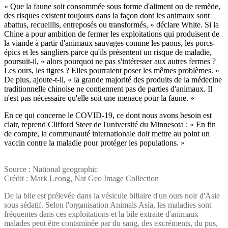
« Que la faune soit consommée sous forme d'aliment ou de remède,
des risques existent toujours dans la façon dont les animaux sont
abattus, recueillis, entreposés ou transformés, » déclare White. Si la
Chine a pour ambition de fermer les exploitations qui produisent de
la viande à partir d'animaux sauvages comme les paons, les porcs-
épics et les sangliers parce qu'ils présentent un risque de maladie,
poursuit-il, « alors pourquoi ne pas s'intéresser aux autres fermes ?
Les ours, les tigres ? Elles pourraient poser les mêmes problèmes. »
De plus, ajoute-t-il, « la grande majorité des produits de la médecine
traditionnelle chinoise ne contiennent pas de parties d'animaux. Il
n'est pas nécessaire qu'elle soit une menace pour la faune. »
En ce qui concerne le COVID-19, ce dont nous avons besoin est
clair, reprend Clifford Steer de l'université du Minnesota : « En fin
de compte, la communauté internationale doit mettre au point un
vaccin contre la maladie pour protéger les populations. »
Source : National geographic
Crédit : Mark Leong, Nat Geo Image Collection
De la bile est prélevée dans la vésicule biliaire d'un ours noir d'Asie
sous sédatif. Selon l'organisation Animals Asia, les maladies sont
fréquentes dans ces exploitations et la bile extraite d'animaux
malades peut être contaminée par du sang, des excréments, du pus,