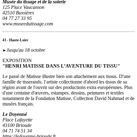
Musée du tissage et de la soierie
125 Place Vaucanson
42510 Bussières
04 77 27 33 95
www.museedutissage.com
43 - Haute-Loire
Jusqu'au 18 octobre
►
EXPOSITION
"HENRI MATISSE DANS L’AVENTURE DU TISSU"
Le passé de Matisse illustre bien son attachement aux tissus. D'une
famille de tisserands, l’artiste collectionne d'abord les tissus de sa
région avant de l'ouvrir sur des productions extra européennes. Plus
d'une centaine d'œuvres, estampes, dessins, peintures et textiles
notamment de la Fondation Matisse, Collection David Nahmad et de
musées français.
Le Doyenné
Place Lafayette
43100 Brioude
04 71 74 51 34
https://ledoyenne-brioude.fr