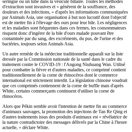
seringue ou un tube dans la vésicule biliaire. Toutes les méthodes
d'extraction sont invasives et « génèrent de la souffrance, des
douleurs et des infections, » d'après les informations communiquées
par Animals Asia, une organisation à but non lucratif dont l'objectif
est de mettre fin à l'élevage des ours pour leur bile. Les négligences
et les maladies sont fréquentes dans ces fermes, les consommateurs
risquent donc d'ingérer de la bile d'ours malade pouvant être
contaminée par du sang, des excréments, du pus, de l'urine et des
bactéries, toujours selon Animals Asia.
Un autre remède de la médecine traditionnelle apparaît sur la liste
dressée par la Commission nationale de la santé dans le cadre du
traitement contre le COVID-19 : l'Angong Niuhuang Wan. Utilisé
pour combattre la fièvre et d'autres maladies, ce comprimé contient
traditionnellement de la corne de rhinocéros dont le commerce
international est strictement interdit. La législation chinoise voudrait
que ces comprimés contiennent de la corne de buffle mais d'après
White, certains commerçants continuent d'utiliser la corne de
rhinocéros.
Alors que Pékin semble avoir l'intention de mettre fin au commerce
d'animaux sauvages, la promotion des injections de Tan Re Qing et
d'autres traitements issus des produits d'animaux est « révélatrice de
la nature contradictoire des messages délivrés par la Chine à l'heure
actuelle, » déclare White.