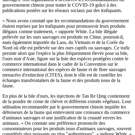
gouvernement chinois pour traiter le COVID-19 grâce à des
publications postées sur les réseaux sociaux par des trafiquants.
« Nous avons constaté que les recommandations du gouvernement
étaient reprises par les trafiquants pour promouvoir leurs produits
illégaux comme traitement, » rapporte White. La bile illégale
prélevée sur les ours sauvages est produite en Chine, poursuit-il,
mais également importée du Laos, du Vietnam et de la Corée du
Nord où elle est prélevée sur des ours captifs ou sauvages. Ce trafic
persiste alors que l'espèce la plus fréquemment élevée pour sa bile,
l'ours noir d'Asie, figure sur la liste des espèces protégées contre le
commerce international dans le cadre de la Convention sur le
commerce international des espèces de faune et de flore sauvages
menacées d'extinction (CITES), dont le rôle est de contrôler les
échanges transfrontaliers de la faune et des produits issus de la
faune.
En plus de la bile d'ours, les injections de Tan Re Qing contiennent
de la poudre de corne de chèvre et différents extraits végétaux. Leur
utilisation recommandée par le gouvernement chinois inquiète les
défenseurs de la faune qui entrevoient une croissance du commerce
d'animaux sauvages et une justification de la cruauté envers les
animaux. « On constate une préférence prononcée des
consommateurs pour les produits issus d'animaux sauvages, souvent
considérés plus puissants ou plus "authentiques", » indique White. «