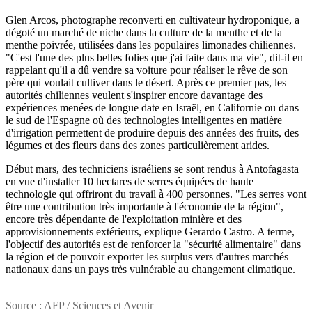
Glen Arcos, photographe reconverti en cultivateur hydroponique, a
dégoté un marché de niche dans la culture de la menthe et de la
menthe poivrée, utilisées dans les populaires limonades chiliennes.
"C'est l'une des plus belles folies que j'ai faite dans ma vie", dit-il en
rappelant qu'il a dû vendre sa voiture pour réaliser le rêve de son
père qui voulait cultiver dans le désert. Après ce premier pas, les
autorités chiliennes veulent s'inspirer encore davantage des
expériences menées de longue date en Israël, en Californie ou dans
le sud de l'Espagne où des technologies intelligentes en matière
d'irrigation permettent de produire depuis des années des fruits, des
légumes et des fleurs dans des zones particulièrement arides.
Début mars, des techniciens israéliens se sont rendus à Antofagasta
en vue d'installer 10 hectares de serres équipées de haute
technologie qui offriront du travail à 400 personnes. "Les serres vont
être une contribution très importante à l'économie de la région",
encore très dépendante de l'exploitation minière et des
approvisionnements extérieurs, explique Gerardo Castro. A terme,
l'objectif des autorités est de renforcer la "sécurité alimentaire" dans
la région et de pouvoir exporter les surplus vers d'autres marchés
nationaux dans un pays très vulnérable au changement climatique.
Source : AFP / Sciences et Avenir