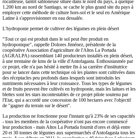
rocailleuse, tantôt sabloneuse située dans le nord du pays, à quelque
1.200 km au nord de Santiago, se cache le plus grand site du pays à
employer cette méthode de culture hors-sol et le seul en Amérique
Latine à s'approvisionner en eau dessalée.
L'hydroponie permet de cultiver des légumes en plein désert
"Tout ce qui est produit dans le sol peut être produit en
hydroponique", rappelle Dolores Jiménez, présidente de la
coopérative Association d'agriculture de l'Altos La Portada
(AGRALPA) rassemblant 140 producteurs installés en plein désert,
à une trentaine de kms de la ville d'Antofagasta. Enthousiasmée par
ce projet, elle n'a pas hésité à mettre fin à sa carrière d'institutrice
pour se lancer dans cette technique où les plantes sont cultivées dans
des réceptacles peu profonds dans lesquels sont introduits les
nutriments nécessaires à leur croissance. Tous les types de légumes
et de fruits peuvent être cultivés en hydroponie, mais les laitues et les
blettes sont les stars incontestables de ce projet pilote soutenu par
l'Etat, qui a accordé une concession de 100 hectares avec l'objectif
de "gagner du terrain sur le désert".
La production ne fonctionne pour l'instant qu'à 23% de ses capacités
- tous les membres de la coopérative n'ont pas encore commencé
leur production - mais Altos La Portada fournit d'ores et déjà entre
20 et 30 tonnes de légumes aux supermarchés d'Antofagasta tous les