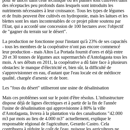
pour se lancer dans cette technique où les plantes sont cultivées dans
des réceptacles peu profonds dans lesquels sont introduits les
nutriments nécessaires à leur croissance. Tous les types de légumes
et de fruits peuvent être cultivés en hydroponie, mais les laitues et les
blettes sont les stars incontestables de ce projet pilote soutenu par
l'Etat, qui a accordé une concession de 100 hectares avec l'objectif
de "gagner du terrain sur le désert".
La production ne fonctionne pour l'instant qu'à 23% de ses capacités
- tous les membres de la coopérative n'ont pas encore commencé
leur production - mais Altos La Portada fournit d'ores et déjà entre
20 et 30 tonnes de légumes aux supermarchés d'Antofagasta tous les
mois. A ses débuts en 2011, la coopérative a dû faire face à plusieurs
obstacles: le manque d'électricité et, bien sûr, la difficulté de
s'approvisionner en eau, d'autant que l'eau locale est de médiocre
qualité, chargée d'arsenic et de bore.
Les "fous du désert" utiliseront une usine de désalinisation
Mais ces problèmes sont sur le point d'être résolus. L'infrastructure
dispose déjà de lignes électriques et à partir de la fin de l'année
l'usine de désalinisation qui approvisionne à 80% la ville
d'Antofagasta, livrera à la plantation via des canalisations "42.000
m3 par mois au lieu de 4.000 m3" actuellement, explique le
responsable régional de l'agriculture, Gerardo Castro. Cela
contribuera à réduire le coût de l'eau, puisque les agriculteurs ne