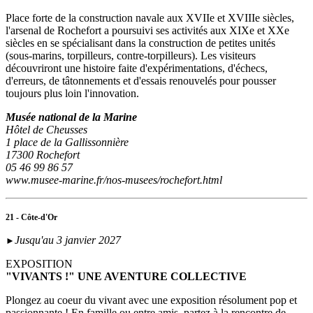
Place forte de la construction navale aux XVIIe et XVIIIe siècles,
l'arsenal de Rochefort a poursuivi ses activités aux XIXe et XXe
siècles en se spécialisant dans la construction de petites unités
(sous‑marins, torpilleurs, contre-torpilleurs). Les visiteurs
découvriront une histoire faite d'expérimentations, d'échecs,
d'erreurs, de tâtonnements et d'essais renouvelés pour pousser
toujours plus loin l'innovation.
Musée national de la Marine
Hôtel de Cheusses
1 place de la Gallissonnière
17300 Rochefort
05 46 99 86 57
www.musee-marine.fr/nos-musees/rochefort.html
21 - Côte-d'Or
Jusqu'au 3 janvier 2027
►
EXPOSITION
"VIVANTS !" UNE AVENTURE COLLECTIVE
Plongez au coeur du vivant avec une exposition résolument pop et
passionnante ! En famille ou entre amis, partez à la rencontre de