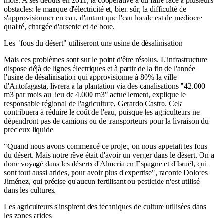
mois. A ses débuts en 2011, la coopérative a dû faire face à plusieurs
obstacles: le manque d'électricité et, bien sûr, la difficulté de
s'approvisionner en eau, d'autant que l'eau locale est de médiocre
qualité, chargée d'arsenic et de bore.
Les "fous du désert" utiliseront une usine de désalinisation
Mais ces problèmes sont sur le point d'être résolus. L'infrastructure
dispose déjà de lignes électriques et à partir de la fin de l'année
l'usine de désalinisation qui approvisionne à 80% la ville
d'Antofagasta, livrera à la plantation via des canalisations "42.000
m3 par mois au lieu de 4.000 m3" actuellement, explique le
responsable régional de l'agriculture, Gerardo Castro. Cela
contribuera à réduire le coût de l'eau, puisque les agriculteurs ne
dépendront pas de camions ou de transporteurs pour la livraison du
précieux liquide.
"Quand nous avons commencé ce projet, on nous appelait les fous
du désert. Mais notre rêve était d'avoir un verger dans le désert. On a
donc voyagé dans les déserts d'Almeria en Espagne et d'Israël, qui
sont tout aussi arides, pour avoir plus d'expertise", raconte Dolores
Jiménez, qui précise qu'aucun fertilisant ou pesticide n'est utilisé
dans les cultures.
Les agriculteurs s'inspirent des techniques de culture utilisées dans
les zones arides