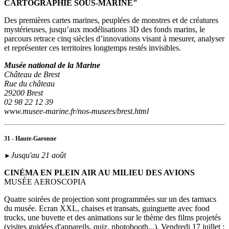
CARTOGRAPHIE SOUS-MARINE"
Des premières cartes marines, peuplées de monstres et de créatures
mystérieuses, jusqu’aux modélisations 3D des fonds marins, le
parcours retrace cinq siècles d’innovations visant à mesurer, analyser
et représenter ces territoires longtemps restés invisibles.
Musée national de la Marine
Château de Brest
Rue du château
29200 Brest
02 98 22 12 39
www.musee-marine.fr/nos-musees/brest.html
31 - Haute-Garonne
Jusqu'au 21 août
►
CINÉMA EN PLEIN AIR AU MILIEU DES AVIONS
MUSÉE AEROSCOPIA
Quatre soirées de projection sont programmées sur un des tarmacs
du musée. Ecran XXL, chaises et transats, guinguette avec food
trucks, une buvette et des animations sur le thème des films projetés
(visites guidées d'appareils, quiz, photobooth...). Vendredi 17 juillet :