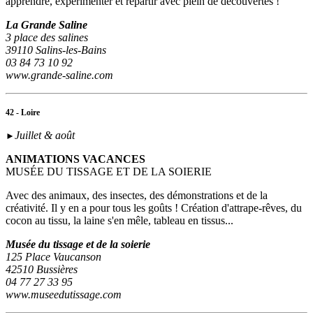
apprendre, expérimenter et repartir avec plein de découvertes !
La Grande Saline
3 place des salines
39110 Salins-les-Bains
03 84 73 10 92
www.grande-saline.com
42 - Loire
Juillet & août
►
ANIMATIONS VACANCES
MUSÉE DU TISSAGE ET DE LA SOIERIE
Avec des animaux, des insectes, des démonstrations et de la
créativité. Il y en a pour tous les goûts ! Création d'attrape-rêves, du
cocon au tissu, la laine s'en mêle, tableau en tissus...
Musée du tissage et de la soierie
125 Place Vaucanson
42510 Bussières
04 77 27 33 95
www.museedutissage.com