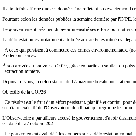
Il a toutefois affirmé que ces données "ne reflètent pas exactement la r
Pourtant, selon les données publiées la semaine dernière par l'INPE, 
Le gouvernement brésilien dit avoir intensifié ses efforts pour lutter c
La déforestation est notamment attribuée aux activités minières illégales
"A ceux qui persistent à commettre ces crimes environnementaux, (nous 
Anderson Torres.
À son arrivée au pouvoir en 2019, grâce en partie au soutien du puissan
l'extraction minière.
Depuis trois ans, la déforestation de l'Amazonie brésilienne a attein
Objectifs de la COP26
"Ce résultat est le fruit d'un effort persistant, planifié et continu p
secrétaire exécutif de l'Observatoire du climat, qui regroupe les pri
L'Observatoire a par ailleurs accusé le gouvernement d'avoir dissimul
est daté du 27 octobre 2021.
"Le gouvernement avait déjà les données sur la déforestation en main