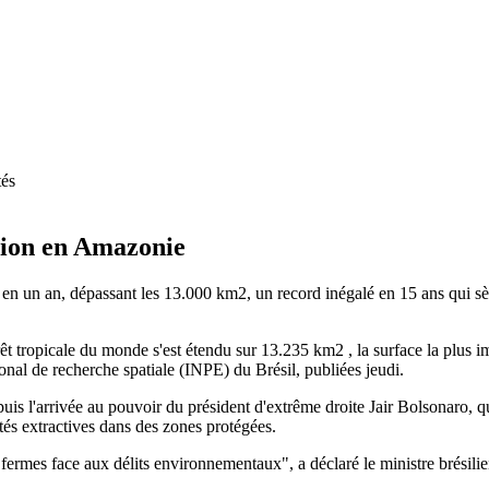
tés
ation en Amazonie
n un an, dépassant les 13.000 km2, un record inégalé en 15 ans qui sè
orêt tropicale du monde s'est étendu sur 13.235 km2 , la surface la plu
onal de recherche spatiale (INPE) du Brésil, publiées jeudi.
is l'arrivée au pouvoir du président d'extrême droite Jair Bolsonaro, qui f
és extractives dans des zones protégées.
 fermes face aux délits environnementaux", a déclaré le ministre brésil