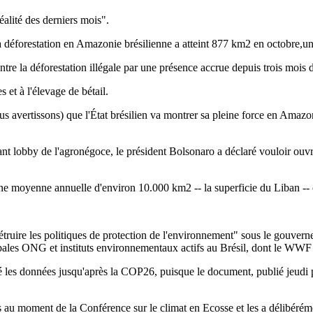
éalité des derniers mois".
la déforestation en Amazonie brésilienne a atteint 877 km2 en octobre,un
ontre la déforestation illégale par une présence accrue depuis trois mois 
 et à l'élevage de bétail.
avertissons) que l'État brésilien va montrer sa pleine force en Amazonie
t lobby de l'agronégoce, le président Bolsonaro a déclaré vouloir ouvrir l
t une moyenne annuelle d'environ 10.000 km2 -- la superficie du Liban 
our détruire les politiques de protection de l'environnement" sous le go
ncipales ONG et instituts environnementaux actifs au Brésil, dont le WW
é les données jusqu'après la COP26, puisque le document, publié jeudi p
s au moment de la Conférence sur le climat en Ecosse et les a délibéré