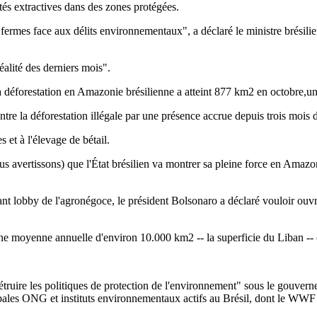
és extractives dans des zones protégées.
 fermes face aux délits environnementaux", a déclaré le ministre brésil
éalité des derniers mois".
la déforestation en Amazonie brésilienne a atteint 877 km2 en octobre,un
ontre la déforestation illégale par une présence accrue depuis trois mois 
 et à l'élevage de bétail.
avertissons) que l'État brésilien va montrer sa pleine force en Amazonie
t lobby de l'agronégoce, le président Bolsonaro a déclaré vouloir ouvrir l
t une moyenne annuelle d'environ 10.000 km2 -- la superficie du Liban 
our détruire les politiques de protection de l'environnement" sous le go
ncipales ONG et instituts environnementaux actifs au Brésil, dont le WW