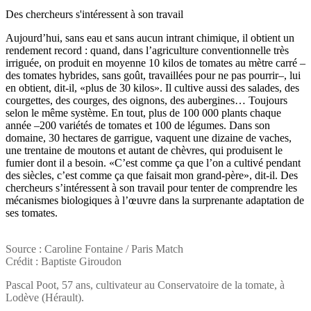
Des chercheurs s'intéressent à son travail
Aujourd’hui, sans eau et sans aucun intrant chimique, il obtient un
rendement record : quand, dans l’agriculture conventionnelle très
irriguée, on produit en moyenne 10 kilos de tomates au mètre carré –
des tomates hybrides, sans goût, travaillées pour ne pas pourrir–, lui
en obtient, dit-il, «plus de 30 kilos». Il cultive aussi des salades, des
courgettes, des courges, des oignons, des aubergines… Toujours
selon le même système. En tout, plus de 100 000 plants chaque
année –200 variétés de tomates et 100 de légumes. Dans son
domaine, 30 hectares de garrigue, vaquent une dizaine de vaches,
une trentaine de moutons et autant de chèvres, qui produisent le
fumier dont il a besoin. «C’est comme ça que l’on a cultivé pendant
des siècles, c’est comme ça que faisait mon grand-père», dit-il. Des
chercheurs s’intéressent à son travail pour tenter de comprendre les
mécanismes biologiques à l’œuvre dans la surprenante adaptation de
ses tomates.
Source : Caroline Fontaine / Paris Match
Crédit : Baptiste Giroudon
Pascal Poot, 57 ans, cultivateur au Conservatoire de la tomate, à
Lodève (Hérault).