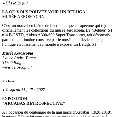
Dès le 25 juin
►
LÀ OÙ VOUS POUVEZ VOIR UN BELUGA !
MUSÉE AEROSCOPIA
C’est un nouvel emblème de l’aéronautique européenne qui rejoint
officiellement les collections du musée aeroscopia. Le "Beluga" ST
n°4 F-GSTD, Airbus A300-600 Super Transporter, fait désormais
partie du patrimoine conservé par le musée, qui devient à ce jour,
l’unique établissement au monde à exposer un Beluga ST.
Musée Aeroscopia
1 allée André Turcat
31700 Blagnac
www.aeroscopia.fr
38 - Isère
Jusqu'au 31 juillet 2027
►
EXPOSITION
"ARCABAS RÉTROSPECTIVE"
À l’occasion du centenaire de la naissance d’Arcabas (1926-2018),
le musée Hébert lui consacre une rétrospective inédite et invite à