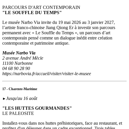
PARCOURS D'ART CONTEMPORAIN
"LE SOUFFLE DU TEMPS"
Le musée Narbo Via invite du 19 mai 2026 au 3 janvier 2027,
l’artiste franco-chinoise Jiang Qiong Er à investir son parcours
permanent avec « Le Souffle du Temps », un parcours d’art
contemporain pensé comme un dialogue inédit entre création
contemporaine et patrimoine antique.
Musée Narbo Via
2 avenue André Mècle
11100 Narbonne
04 68 90 28 90
https://narbovia.fr/accueil/visiter/visiter-le-musee
17 - Charente-Maritime
Jusqu'au 16 août
►
"LES HUTTES GOURMANDES"
LE PALEOSITE
Installez-vous dans nos huttes préhistoriques, face au restaurant, et
profitez d'un déjeuner dans un cadre exceptionnel. Trois tables