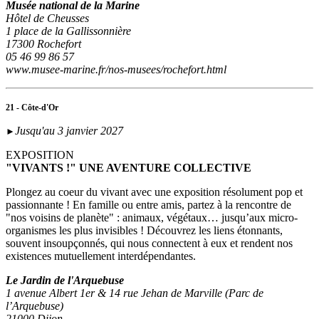
Musée national de la Marine
Hôtel de Cheusses
1 place de la Gallissonnière
17300 Rochefort
05 46 99 86 57
www.musee-marine.fr/nos-musees/rochefort.html
21 - Côte-d'Or
Jusqu'au 3 janvier 2027
►
EXPOSITION
"VIVANTS !" UNE AVENTURE COLLECTIVE
Plongez au coeur du vivant avec une exposition résolument pop et
passionnante ! En famille ou entre amis, partez à la rencontre de
"nos voisins de planète" : animaux, végétaux… jusqu’aux micro-
organismes les plus invisibles ! Découvrez les liens étonnants,
souvent insoupçonnés, qui nous connectent à eux et rendent nos
existences mutuellement interdépendantes.
Le Jardin de l'Arquebuse
1 avenue Albert 1er & 14 rue Jehan de Marville (Parc de
l’Arquebuse)
21000 Dijon