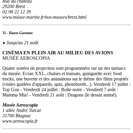
Rue du château
29200 Brest
02 98 22 12 39
www.musee-marine.fr/nos-musees/brest.html
31 - Haute-Garonne
Jusqu'au 21 août
►
CINÉMA EN PLEIN AIR AU MILIEU DES AVIONS
MUSÉE AEROSCOPIA
Quatre soirées de projection sont programmées sur un des tarmacs
du musée. Ecran XXL, chaises et transats, guinguette avec food
trucks, une buvette et des animations sur le thème des films projetés
(visites guidées d'appareils, quiz, photobooth...). Vendredi 17 juillet :
Top Gun - Vendredi 24 juillet : Boîte noire - Vendredi 7 août :
Mamma Mia! - Vendredi 21 août : Dragons (le dessin animé).
Musée Aeroscopia
1 allée André Turcat
31700 Blagnac
www.aeroscopia.fr