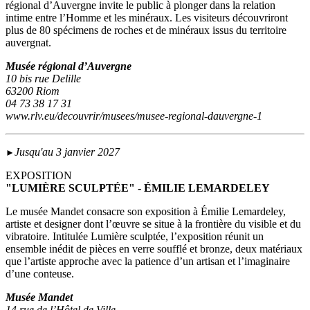
régional d’Auvergne invite le public à plonger dans la relation
intime entre l’Homme et les minéraux. Les visiteurs découvriront
plus de 80 spécimens de roches et de minéraux issus du territoire
auvergnat.
Musée régional d’Auvergne
10 bis rue Delille
63200 Riom
04 73 38 17 31
www.rlv.eu/decouvrir/musees/musee-regional-dauvergne-1
Jusqu'au 3 janvier 2027
►
EXPOSITION
"LUMIÈRE SCULPTÉE" - ÉMILIE LEMARDELEY
Le musée Mandet consacre son exposition à Émilie Lemardeley,
artiste et designer dont l’œuvre se situe à la frontière du visible et du
vibratoire. Intitulée Lumière sculptée, l’exposition réunit un
ensemble inédit de pièces en verre soufflé et bronze, deux matériaux
que l’artiste approche avec la patience d’un artisan et l’imaginaire
d’une conteuse.
Musée Mandet
14 rue de l’Hôtel de Ville