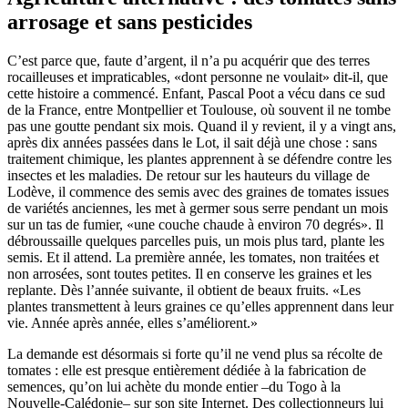
arrosage et sans pesticides
C’est parce que, faute d’argent, il n’a pu acquérir que des terres
rocailleuses et impraticables, «dont personne ne voulait» dit-il, que
cette histoire a commencé. Enfant, Pascal Poot a vécu dans ce sud
de la France, entre Montpellier et Toulouse, où souvent il ne tombe
pas une goutte pendant six mois. Quand il y revient, il y a vingt ans,
après dix années passées dans le Lot, il sait déjà une chose : sans
traitement chimique, les plantes apprennent à se défendre contre les
insectes et les maladies. De retour sur les hauteurs du village de
Lodève, il commence des semis avec des graines de tomates issues
de variétés anciennes, les met à germer sous serre pendant un mois
sur un tas de fumier, «une couche chaude à environ 70 degrés». Il
débroussaille quelques parcelles puis, un mois plus tard, plante les
semis. Et il attend. La première année, les tomates, non traitées et
non arrosées, sont toutes petites. Il en conserve les graines et les
replante. Dès l’année suivante, il obtient de beaux fruits. «Les
plantes transmettent à leurs graines ce qu’elles apprennent dans leur
vie. Année après année, elles s’améliorent.»
La demande est désormais si forte qu’il ne vend plus sa récolte de
tomates : elle est presque entièrement dédiée à la fabrication de
semences, qu’on lui achète du monde entier –du Togo à la
Nouvelle-Calédonie– sur son site Internet. Des collectionneurs lui