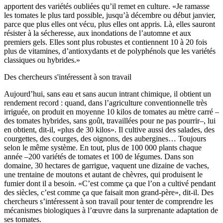
apportent des variétés oubliées qu’il remet en culture. «Je ramasse
les tomates le plus tard possible, jusqu’à décembre ou début janvier,
parce que plus elles ont vécu, plus elles ont appris. Là, elles sauront
résister à la sécheresse, aux inondations de l’automne et aux
premiers gels. Elles sont plus robustes et contiennent 10 à 20 fois
plus de vitamines, d’antioxydants et de polyphénols que les variétés
classiques ou hybrides.»
Des chercheurs s'intéressent à son travail
Aujourd’hui, sans eau et sans aucun intrant chimique, il obtient un
rendement record : quand, dans l’agriculture conventionnelle très
irriguée, on produit en moyenne 10 kilos de tomates au mètre carré –
des tomates hybrides, sans goût, travaillées pour ne pas pourrir–, lui
en obtient, dit-il, «plus de 30 kilos». Il cultive aussi des salades, des
courgettes, des courges, des oignons, des aubergines… Toujours
selon le même système. En tout, plus de 100 000 plants chaque
année –200 variétés de tomates et 100 de légumes. Dans son
domaine, 30 hectares de garrigue, vaquent une dizaine de vaches,
une trentaine de moutons et autant de chèvres, qui produisent le
fumier dont il a besoin. «C’est comme ça que l’on a cultivé pendant
des siècles, c’est comme ça que faisait mon grand-père», dit-il. Des
chercheurs s’intéressent à son travail pour tenter de comprendre les
mécanismes biologiques à l’œuvre dans la surprenante adaptation de
ses tomates.