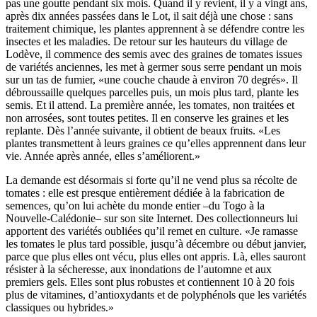
pas une goutte pendant six mois. Quand il y revient, il y a vingt ans,
après dix années passées dans le Lot, il sait déjà une chose : sans
traitement chimique, les plantes apprennent à se défendre contre les
insectes et les maladies. De retour sur les hauteurs du village de
Lodève, il commence des semis avec des graines de tomates issues
de variétés anciennes, les met à germer sous serre pendant un mois
sur un tas de fumier, «une couche chaude à environ 70 degrés». Il
débroussaille quelques parcelles puis, un mois plus tard, plante les
semis. Et il attend. La première année, les tomates, non traitées et
non arrosées, sont toutes petites. Il en conserve les graines et les
replante. Dès l’année suivante, il obtient de beaux fruits. «Les
plantes transmettent à leurs graines ce qu’elles apprennent dans leur
vie. Année après année, elles s’améliorent.»
La demande est désormais si forte qu’il ne vend plus sa récolte de
tomates : elle est presque entièrement dédiée à la fabrication de
semences, qu’on lui achète du monde entier –du Togo à la
Nouvelle-Calédonie– sur son site Internet. Des collectionneurs lui
apportent des variétés oubliées qu’il remet en culture. «Je ramasse
les tomates le plus tard possible, jusqu’à décembre ou début janvier,
parce que plus elles ont vécu, plus elles ont appris. Là, elles sauront
résister à la sécheresse, aux inondations de l’automne et aux
premiers gels. Elles sont plus robustes et contiennent 10 à 20 fois
plus de vitamines, d’antioxydants et de polyphénols que les variétés
classiques ou hybrides.»